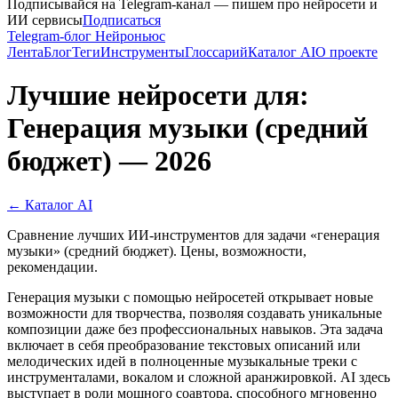
Подписывайся на Telegram-канал — пишем про нейросети и
ИИ сервисы
Подписаться
Telegram-блог Нейроньюс
Лента
Блог
Теги
Инструменты
Глоссарий
Каталог AI
О проекте
Лучшие нейросети для:
Генерация музыки (средний
бюджет) — 2026
← Каталог AI
Сравнение лучших ИИ-инструментов для задачи «генерация
музыки» (средний бюджет). Цены, возможности,
рекомендации.
Генерация музыки с помощью нейросетей открывает новые
возможности для творчества, позволяя создавать уникальные
композиции даже без профессиональных навыков. Эта задача
включает в себя преобразование текстовых описаний или
мелодических идей в полноценные музыкальные треки с
инструменталами, вокалом и сложной аранжировкой. AI здесь
выступает в роли мощного соавтора, способного мгновенно