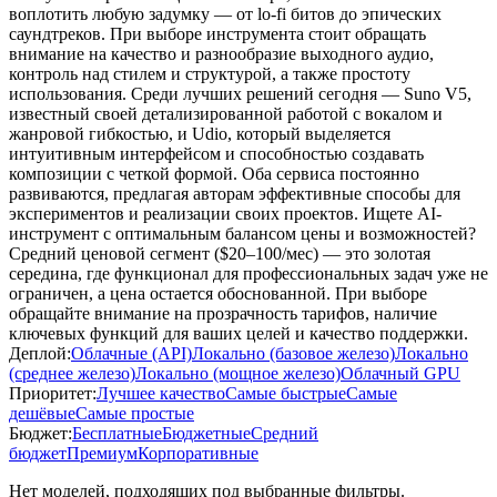
воплотить любую задумку — от lo-fi битов до эпических
саундтреков. При выборе инструмента стоит обращать
внимание на качество и разнообразие выходного аудио,
контроль над стилем и структурой, а также простоту
использования. Среди лучших решений сегодня — Suno V5,
известный своей детализированной работой с вокалом и
жанровой гибкостью, и Udio, который выделяется
интуитивным интерфейсом и способностью создавать
композиции с четкой формой. Оба сервиса постоянно
развиваются, предлагая авторам эффективные способы для
экспериментов и реализации своих проектов. Ищете AI-
инструмент с оптимальным балансом цены и возможностей?
Средний ценовой сегмент ($20–100/мес) — это золотая
середина, где функционал для профессиональных задач уже не
ограничен, а цена остается обоснованной. При выборе
обращайте внимание на прозрачность тарифов, наличие
ключевых функций для ваших целей и качество поддержки.
Деплой:
Облачные (API)
Локально (базовое железо)
Локально
(среднее железо)
Локально (мощное железо)
Облачный GPU
Приоритет:
Лучшее качество
Самые быстрые
Самые
дешёвые
Самые простые
Бюджет:
Бесплатные
Бюджетные
Средний
бюджет
Премиум
Корпоративные
Нет моделей, подходящих под выбранные фильтры.