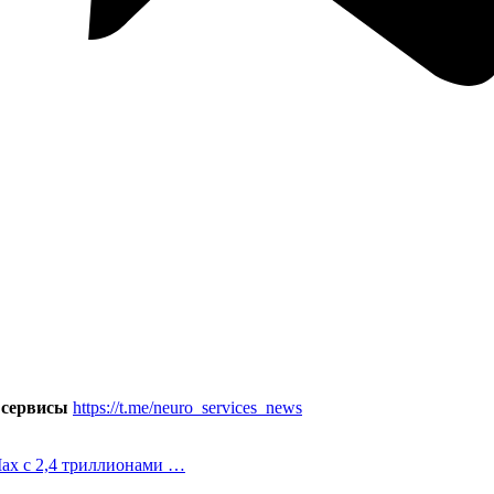
 сервисы
https://t.me/neuro_services_news
Max с 2,4 триллионами …