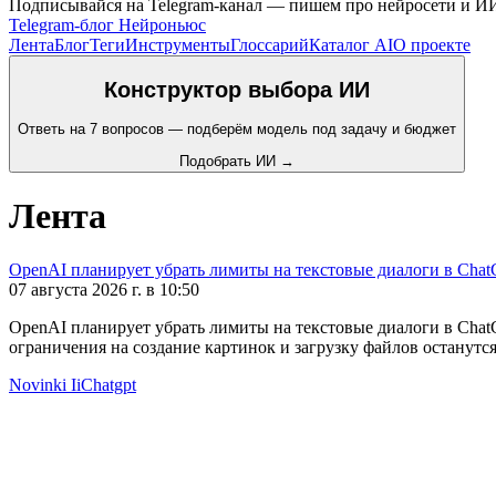
Подписывайся на Telegram-канал — пишем про нейросети и И
Telegram-блог Нейроньюс
Лента
Блог
Теги
Инструменты
Глоссарий
Каталог AI
О проекте
Конструктор выбора ИИ
Ответь на 7 вопросов — подберём модель под задачу и бюджет
Подобрать ИИ →
Лента
OpenAI планирует убрать лимиты на текстовые диалоги в Chat
07 августа 2026 г. в 10:50
OpenAI планирует убрать лимиты на текстовые диалоги в ChatG
ограничения на создание картинок и загрузку файлов останутся
Novinki Ii
Chatgpt