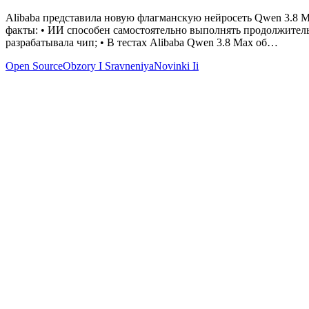
Alibaba представила новую флагманскую нейросеть Qwen 3.8 Ma
факты: • ИИ способен самостоятельно выполнять продолжительны
разрабатывала чип; • В тестах Alibaba Qwen 3.8 Max об…
Open Source
Obzory I Sravneniya
Novinki Ii