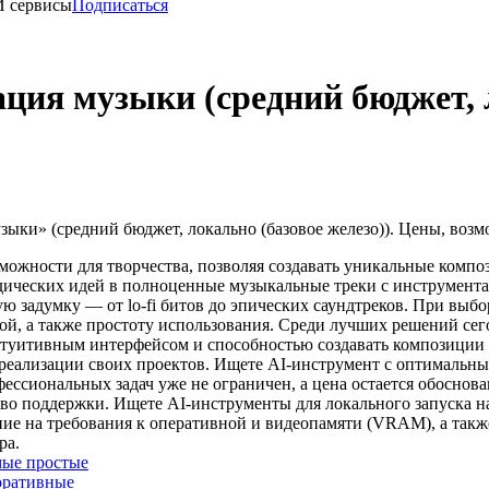
И сервисы
Подписаться
ция музыки (средний бюджет, 
ыки» (средний бюджет, локально (базовое железо)). Цены, возм
ожности для творчества, позволяя создавать уникальные компо
дических идей в полноценные музыкальные треки с инструмента
 задумку — от lo-fi битов до эпических саундтреков. При выбо
рой, а также простоту использования. Среди лучших решений се
нтуитивным интерфейсом и способностью создавать композиции с
 реализации своих проектов. Ищете AI-инструмент с оптимальн
офессиональных задач уже не ограничен, а цена остается обосно
во поддержки. Ищете AI-инструменты для локального запуска на
е на требования к оперативной и видеопамяти (VRAM), а также
ра.
ые простые
оративные