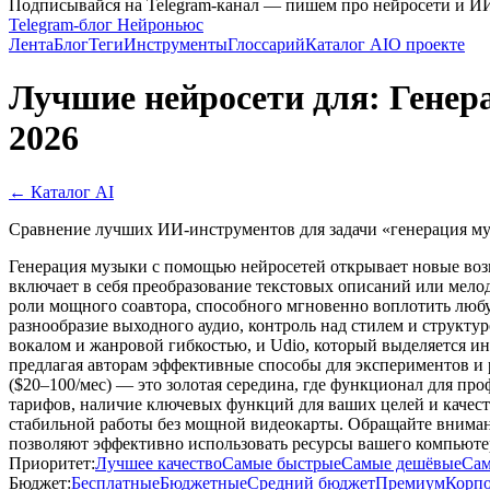
Подписывайся на Telegram-канал — пишем про нейросети и И
Telegram-блог Нейроньюс
Лента
Блог
Теги
Инструменты
Глоссарий
Каталог AI
О проекте
Лучшие нейросети для: Генера
2026
← Каталог AI
Сравнение лучших ИИ-инструментов для задачи «генерация муз
Генерация музыки с помощью нейросетей открывает новые возм
включает в себя преобразование текстовых описаний или мело
роли мощного соавтора, способного мгновенно воплотить любую
разнообразие выходного аудио, контроль над стилем и структу
вокалом и жанровой гибкостью, и Udio, который выделяется и
предлагая авторам эффективные способы для экспериментов и
($20–100/мес) — это золотая середина, где функционал для пр
тарифов, наличие ключевых функций для ваших целей и качест
стабильной работы без мощной видеокарты. Обращайте внимани
позволяют эффективно использовать ресурсы вашего компьюте
Приоритет:
Лучшее качество
Самые быстрые
Самые дешёвые
Сам
Бюджет:
Бесплатные
Бюджетные
Средний бюджет
Премиум
Корп