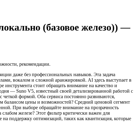
локально (базовое железо)) —
ожности, рекомендации.
зиции даже без профессиональных навыков. Эта задача
лами, вокалом и сложной аранжировкой. AI здесь выступает в
ре инструмента стоит обращать внимание на качество и
годня — Suno V5, известный своей детализированной работой с
 четкой формой. Оба сервиса постоянно развиваются,
ым балансом цены и возможностей? Средний ценовой сегмент
ванной. При выборе обращайте внимание на прозрачность
 слабом железе? Этот фильтр критически важен для
 на поддержку оптимизаций, таких как квантизация, которые