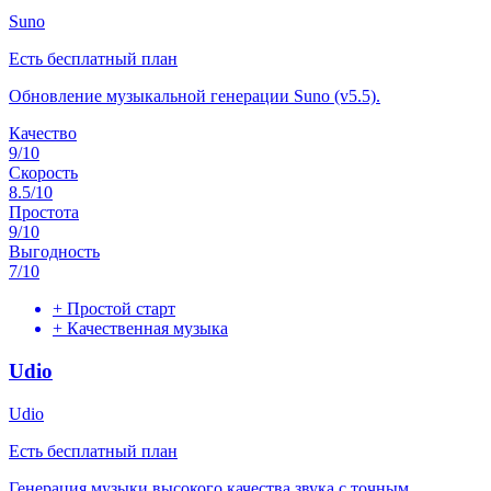
Suno
Есть бесплатный план
Обновление музыкальной генерации Suno (v5.5).
Качество
9
/10
Скорость
8.5
/10
Простота
9
/10
Выгодность
7
/10
+
Простой старт
+
Качественная музыка
Udio
Udio
Есть бесплатный план
Генерация музыки высокого качества звука с точным