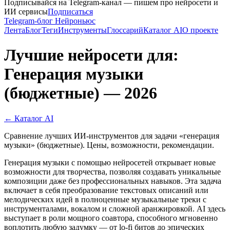
Подписывайся на Telegram-канал — пишем про нейросети и
ИИ сервисы
Подписаться
Telegram-блог Нейроньюс
Лента
Блог
Теги
Инструменты
Глоссарий
Каталог AI
О проекте
Лучшие нейросети для:
Генерация музыки
(бюджетные) — 2026
← Каталог AI
Сравнение лучших ИИ-инструментов для задачи «генерация
музыки» (бюджетные). Цены, возможности, рекомендации.
Генерация музыки с помощью нейросетей открывает новые
возможности для творчества, позволяя создавать уникальные
композиции даже без профессиональных навыков. Эта задача
включает в себя преобразование текстовых описаний или
мелодических идей в полноценные музыкальные треки с
инструменталами, вокалом и сложной аранжировкой. AI здесь
выступает в роли мощного соавтора, способного мгновенно
воплотить любую задумку — от lo-fi битов до эпических