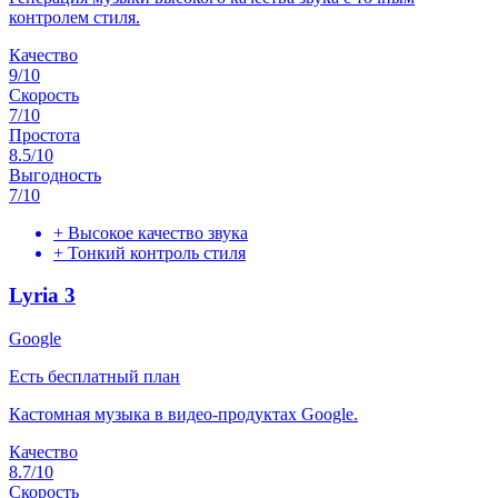
контролем стиля.
Качество
9
/10
Скорость
7
/10
Простота
8.5
/10
Выгодность
7
/10
+
Высокое качество звука
+
Тонкий контроль стиля
Lyria 3
Google
Есть бесплатный план
Кастомная музыка в видео-продуктах Google.
Качество
8.7
/10
Скорость