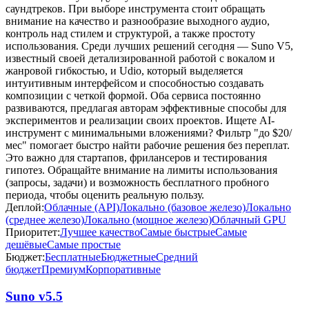
саундтреков. При выборе инструмента стоит обращать
внимание на качество и разнообразие выходного аудио,
контроль над стилем и структурой, а также простоту
использования. Среди лучших решений сегодня — Suno V5,
известный своей детализированной работой с вокалом и
жанровой гибкостью, и Udio, который выделяется
интуитивным интерфейсом и способностью создавать
композиции с четкой формой. Оба сервиса постоянно
развиваются, предлагая авторам эффективные способы для
экспериментов и реализации своих проектов. Ищете AI-
инструмент с минимальными вложениями? Фильтр "до $20/
мес" помогает быстро найти рабочие решения без переплат.
Это важно для стартапов, фрилансеров и тестирования
гипотез. Обращайте внимание на лимиты использования
(запросы, задачи) и возможность бесплатного пробного
периода, чтобы оценить реальную пользу.
Деплой:
Облачные (API)
Локально (базовое железо)
Локально
(среднее железо)
Локально (мощное железо)
Облачный GPU
Приоритет:
Лучшее качество
Самые быстрые
Самые
дешёвые
Самые простые
Бюджет:
Бесплатные
Бюджетные
Средний
бюджет
Премиум
Корпоративные
Suno v5.5