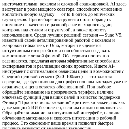
инструменталами, вокалом и сложной аранжировкой. AI здесь
выступает в роли мощного соавтора, способного мгновенно
воплотить любую задумку — от lo-fi битов до эпических
саундтреков. При выборе инструмента стоит обращать
внимание на качество и разнообразие выходного аудио,
контроль над стилем и структурой, а также простоту
использования. Среди лучших решений сегодня — Suno V5,
известный своей детализированной работой с вокалом и
жанровой гибкостью, и Udio, который выделяется
интуитивным интерфейсом и способностью создавать
композиции с четкой формой. Оба сервиса постоянно
развиваются, предлагая авторам эффективные способы для
экспериментов и реализации своих проектов. Ищете AI-
инструмент с оптимальным балансом цены и возможностей?
Средний ценовой сегмент ($20–100/мес) — это золотая
середина, где функционал для профессиональных задач уже не
ограничен, а цена остается обоснованной. При выборе
обращайте внимание на прозрачность тарифов, наличие
ключевых функций для ваших целей и качество поддержки.
Фильтр "Простота использования" критически важен, так как
даже мощный ИИ бесполезен, если им сложно пользоваться.
Обращайте внимание на интуитивный интерфейс, наличие
обучающих материалов и скорость интеграции в рабочий
процесс. Это сэкономит ваше время и позволит быстрее
получить результат от внедрения технологии.