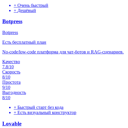
+
Очень быстрый
+
Дешёвый
Botpress
Botpress
Есть бесплатный план
No-code/low-code платформа для чат-ботов и RAG-сценариев.
Качество
7.8
/10
Скорость
8
/10
Простота
9
/10
Выгодность
8
/10
+
Быстрый старт без кода
+
Есть визуальный конструктор
Lovable