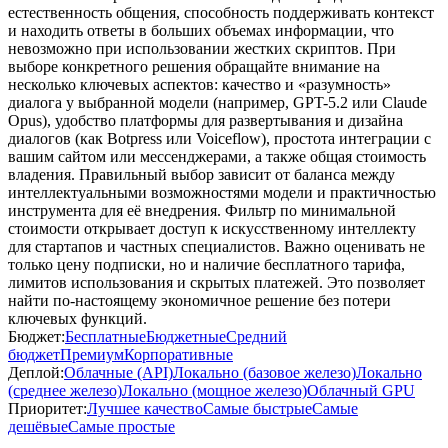
естественность общения, способность поддерживать контекст
и находить ответы в больших объемах информации, что
невозможно при использовании жестких скриптов. При
выборе конкретного решения обращайте внимание на
несколько ключевых аспектов: качество и «разумность»
диалога у выбранной модели (например, GPT-5.2 или Claude
Opus), удобство платформы для развертывания и дизайна
диалогов (как Botpress или Voiceflow), простота интеграции с
вашим сайтом или мессенджерами, а также общая стоимость
владения. Правильный выбор зависит от баланса между
интеллектуальными возможностями модели и практичностью
инструмента для её внедрения. Фильтр по минимальной
стоимости открывает доступ к искусственному интеллекту
для стартапов и частных специалистов. Важно оценивать не
только цену подписки, но и наличие бесплатного тарифа,
лимитов использования и скрытых платежей. Это позволяет
найти по-настоящему экономичное решение без потери
ключевых функций.
Бюджет:
Бесплатные
Бюджетные
Средний
бюджет
Премиум
Корпоративные
Деплой:
Облачные (API)
Локально (базовое железо)
Локально
(среднее железо)
Локально (мощное железо)
Облачный GPU
Приоритет:
Лучшее качество
Самые быстрые
Самые
дешёвые
Самые простые