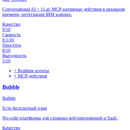
Conversational AI + 11.ai: MCP-нативные действия в реальном
времени, интеграция IBM watsonx.
Качество
9
/10
Скорость
8.5
/10
Простота
8
/10
Выгодность
5
/10
+
Realtime агенты
+
MCP-действия
Bubble
Bubble
Есть бесплатный план
No-code платформа для сложных веб-приложений и SaaS.
Качество