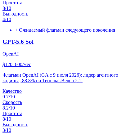
Простота
8
/10
Выгодность
4
/10
+
Ожидаемый флагман следующего поколения
GPT-5.6 Sol
OpenAI
$120–600/мес
Флагман OpenAI (GA с 9 июля 2026): лидер агентного
кодинга, 88.8% на Terminal-Bench 2.1.
Качество
9.7
/10
Скорость
8.2
/10
Простота
8
/10
Выгодность
3
/10