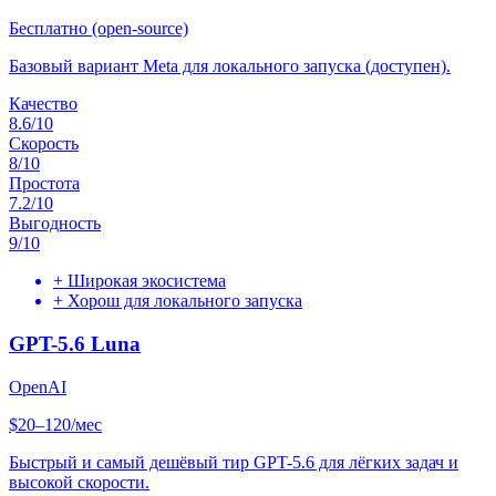
Бесплатно (open-source)
Базовый вариант Meta для локального запуска (доступен).
Качество
8.6
/10
Скорость
8
/10
Простота
7.2
/10
Выгодность
9
/10
+
Широкая экосистема
+
Хорош для локального запуска
GPT-5.6 Luna
OpenAI
$20–120/мес
Быстрый и самый дешёвый тир GPT-5.6 для лёгких задач и
высокой скорости.