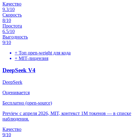
Качество
9.3
/10
Скорость
8
/10
Простота
6.5
/10
Выгодность
9
/10
+
Топ open-weight для кода
+
MIT-лицензия
DeepSeek V4
DeepSeek
Оценивается
Бесплатно (open-source)
Preview с апреля 2026, MIT, контекст 1M токенов — в списке
наблюдения.
Качество
9
/10