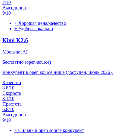
7
/10
Выгодность
9
/10
+
Хорошая цена/качество
+
Удобен локально
Kimi K2.6
Moonshot AI
Бесплатно (open-source)
Конкурент в open-source нише (доступен, июль 2026).
Качество
8.8
/10
Скорость
8.1
/10
Простота
6.8
/10
Выгодность
9
/10
+
Сильный open-source конкурент