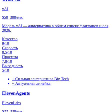
xAI
$50–300/мес
Модель xAI — альтернатива в общем списке флагманов июля
2026.
Качество
9
/10
Скорость
8.5
/10
Простота
7.8
/10
Выгодность
5
/10
+
Сильная альтернатива Big Tech
+
Актуальная линейка
ElevenAgents
ElevenLabs
$22–330/мес