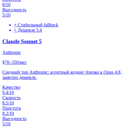
8
/10
Выгодность
5
/10
+
Стабильный fallback
+
Дешевле 5.6
Claude Sonnet 5
Anthropic
$70–350/мес
Средний тир Anthropic: агентный кодинг близко к Opus 4.8,
заметно дешевле.
Качество
9.4
/10
Скорость
8.5
/10
Простота
8.2
/10
Выгодность
5
/10