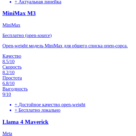
+
Актуальная линейка
MiniMax M3
MiniMax
Бесплатно (open-source)
Open-weight модель MiniMax для общего списка опен-сорса.
Качество
8.5
/10
Скорость
8.2
/10
Простота
6.8
/10
Выгодность
9
/10
+
Достойное качество open-weight
+
Бесплатно локально
Llama 4 Maverick
Meta