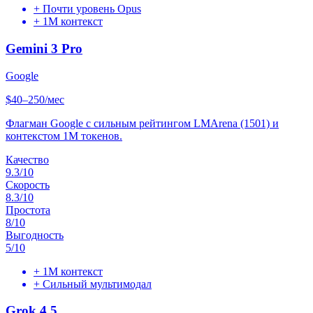
+
Почти уровень Opus
+
1M контекст
Gemini 3 Pro
Google
$40–250/мес
Флагман Google с сильным рейтингом LMArena (1501) и
контекстом 1M токенов.
Качество
9.3
/10
Скорость
8.3
/10
Простота
8
/10
Выгодность
5
/10
+
1M контекст
+
Сильный мультимодал
Grok 4.5