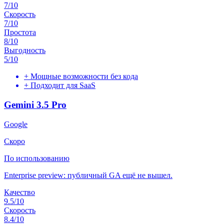
7
/10
Скорость
7
/10
Простота
8
/10
Выгодность
5
/10
+
Мощные возможности без кода
+
Подходит для SaaS
Gemini 3.5 Pro
Google
Скоро
По использованию
Enterprise preview: публичный GA ещё не вышел.
Качество
9.5
/10
Скорость
8.4
/10