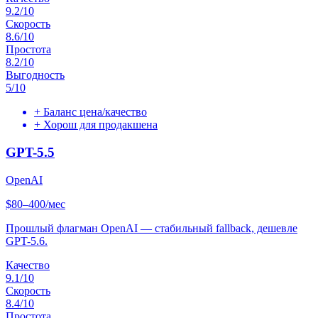
9.2
/10
Скорость
8.6
/10
Простота
8.2
/10
Выгодность
5
/10
+
Баланс цена/качество
+
Хорош для продакшена
GPT-5.5
OpenAI
$80–400/мес
Прошлый флагман OpenAI — стабильный fallback, дешевле
GPT-5.6.
Качество
9.1
/10
Скорость
8.4
/10
Простота