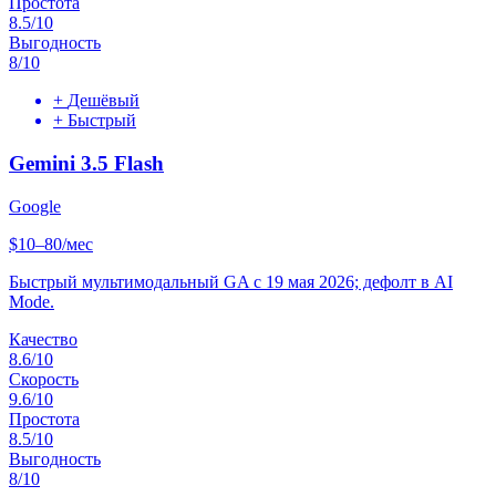
Простота
8.5
/10
Выгодность
8
/10
+
Дешёвый
+
Быстрый
Gemini 3.5 Flash
Google
$10–80/мес
Быстрый мультимодальный GA с 19 мая 2026; дефолт в AI
Mode.
Качество
8.6
/10
Скорость
9.6
/10
Простота
8.5
/10
Выгодность
8
/10