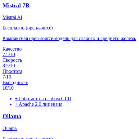
Mistral 7B
Mistral AI
Бесплатно (open-source)
Компактная open-source модель для слабого и среднего железа.
Качество
7.5
/10
Скорость
8.5
/10
Простота
7
/10
Выгодность
10
/10
+
Работает на слабом GPU
+
Apache 2.0 лицензия
Ollama
Ollama
Бесплатно (open-source)