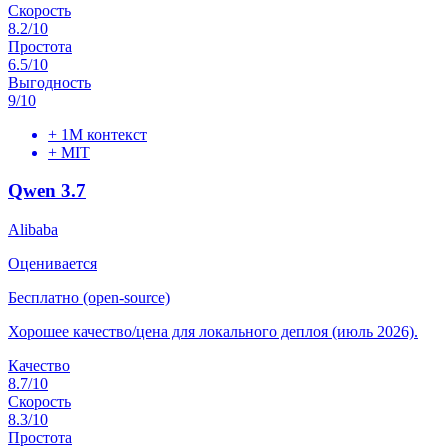
Скорость
8.2
/10
Простота
6.5
/10
Выгодность
9
/10
+
1M контекст
+
MIT
Qwen 3.7
Alibaba
Оценивается
Бесплатно (open-source)
Хорошее качество/цена для локального деплоя (июль 2026).
Качество
8.7
/10
Скорость
8.3
/10
Простота