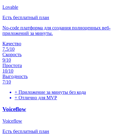
Lovable
Есть бесплатный план
No-code платформа для создания полноценных веб-
приложений за минуты.
Качество
7.5
/10
Скорость
9
/10
Простота
10
/10
Выгодность
7
/10
+
Приложение за минуты без кода
+
Отлично для MVP
Voiceflow
Voiceflow
Есть бесплатный план