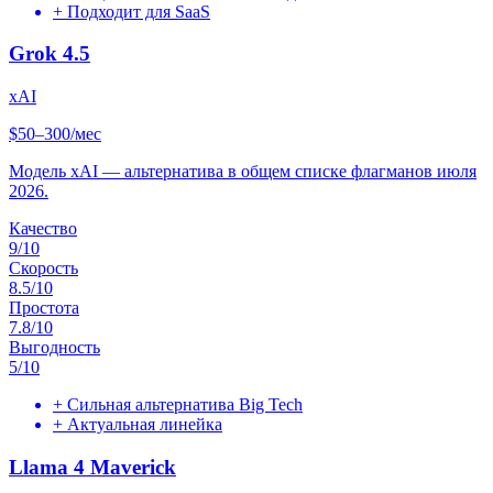
+
Подходит для SaaS
Grok 4.5
xAI
$50–300/мес
Модель xAI — альтернатива в общем списке флагманов июля
2026.
Качество
9
/10
Скорость
8.5
/10
Простота
7.8
/10
Выгодность
5
/10
+
Сильная альтернатива Big Tech
+
Актуальная линейка
Llama 4 Maverick