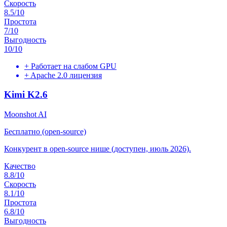
Скорость
8.5
/10
Простота
7
/10
Выгодность
10
/10
+
Работает на слабом GPU
+
Apache 2.0 лицензия
Kimi K2.6
Moonshot AI
Бесплатно (open-source)
Конкурент в open-source нише (доступен, июль 2026).
Качество
8.8
/10
Скорость
8.1
/10
Простота
6.8
/10
Выгодность