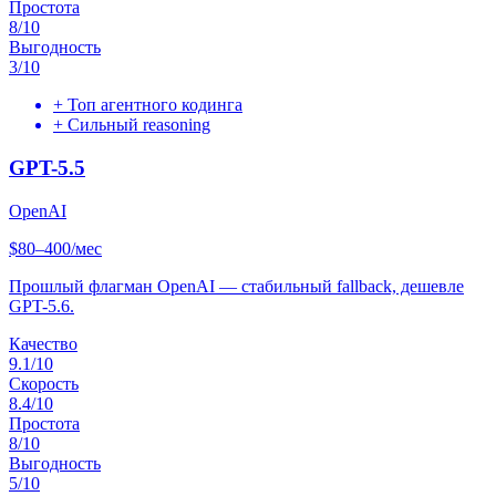
Простота
8
/10
Выгодность
3
/10
+
Топ агентного кодинга
+
Сильный reasoning
GPT-5.5
OpenAI
$80–400/мес
Прошлый флагман OpenAI — стабильный fallback, дешевле
GPT-5.6.
Качество
9.1
/10
Скорость
8.4
/10
Простота
8
/10
Выгодность
5
/10