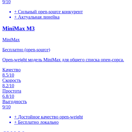
9
/10
+
Сильный open-source конкурент
+
Актуальная линейка
MiniMax M3
MiniMax
Бесплатно (open-source)
Open-weight модель MiniMax для общего списка опен-сорса.
Качество
8.5
/10
Скорость
8.2
/10
Простота
6.8
/10
Выгодность
9
/10
+
Достойное качество open-weight
+
Бесплатно локально