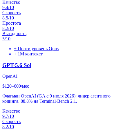
Качество
9.4
/10
Скорость
8.5
/10
Простота
8.2
/10
Выгодность
5
/10
+
Почти уровень Opus
+
1M контекст
GPT-5.6 Sol
OpenAI
$120–600/мес
Флагман OpenAI (GA с 9 июля 2026): лидер агентного
кодинга, 88.8% на Terminal-Bench 2.1.
Качество
9.7
/10
Скорость
8.2
/10