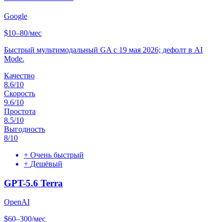
Google
$10–80/мес
Быстрый мультимодальный GA с 19 мая 2026; дефолт в AI
Mode.
Качество
8.6
/10
Скорость
9.6
/10
Простота
8.5
/10
Выгодность
8
/10
+
Очень быстрый
+
Дешёвый
GPT-5.6 Terra
OpenAI
$60–300/мес