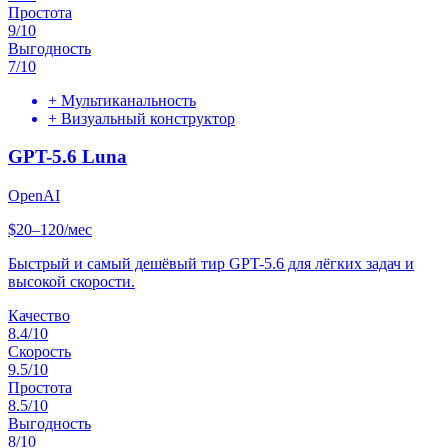
Простота
9
/10
Выгодность
7
/10
+
Мультиканальность
+
Визуальный конструктор
GPT-5.6 Luna
OpenAI
$20–120/мес
Быстрый и самый дешёвый тир GPT-5.6 для лёгких задач и
высокой скорости.
Качество
8.4
/10
Скорость
9.5
/10
Простота
8.5
/10
Выгодность
8
/10