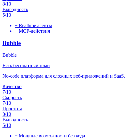
8
/10
Выгодность
5
/10
+
Realtime агенты
+
MCP-действия
Bubble
Bubble
Есть бесплатный план
No-code платформа для сложных веб-приложений и SaaS.
Качество
7
/10
Скорость
7
/10
Простота
8
/10
Выгодность
5
/10
+
Мощные возможности без кода