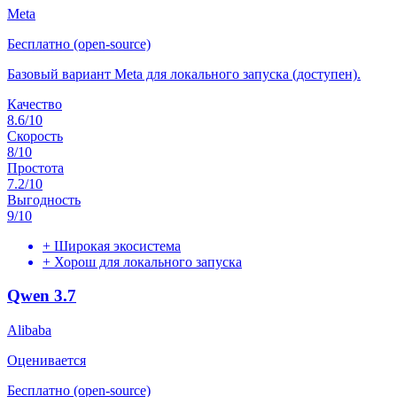
Meta
Бесплатно (open-source)
Базовый вариант Meta для локального запуска (доступен).
Качество
8.6
/10
Скорость
8
/10
Простота
7.2
/10
Выгодность
9
/10
+
Широкая экосистема
+
Хорош для локального запуска
Qwen 3.7
Alibaba
Оценивается
Бесплатно (open-source)