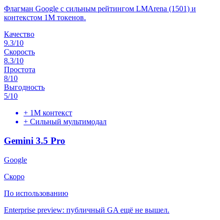
Флагман Google с сильным рейтингом LMArena (1501) и
контекстом 1M токенов.
Качество
9.3
/10
Скорость
8.3
/10
Простота
8
/10
Выгодность
5
/10
+
1M контекст
+
Сильный мультимодал
Gemini 3.5 Pro
Google
Скоро
По использованию
Enterprise preview: публичный GA ещё не вышел.