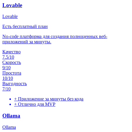
Lovable
Lovable
Есть бесплатный план
No-code платформа для создания полноценных веб-
приложений за минуты.
Качество
7.5
/10
Скорость
9
/10
Простота
10
/10
Выгодность
7
/10
+
Приложение за минуты без кода
+
Отлично для MVP
Ollama
Ollama