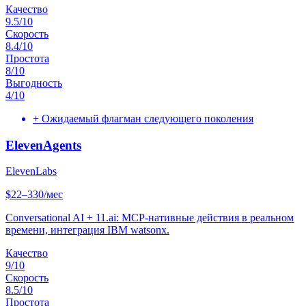
Качество
9.5
/10
Скорость
8.4
/10
Простота
8
/10
Выгодность
4
/10
+
Ожидаемый флагман следующего поколения
ElevenAgents
ElevenLabs
$22–330/мес
Conversational AI + 11.ai: MCP-нативные действия в реальном
времени, интеграция IBM watsonx.
Качество
9
/10
Скорость
8.5
/10
Простота