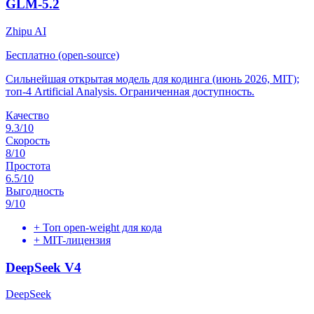
GLM-5.2
Zhipu AI
Бесплатно (open-source)
Сильнейшая открытая модель для кодинга (июнь 2026, MIT);
топ-4 Artificial Analysis. Ограниченная доступность.
Качество
9.3
/10
Скорость
8
/10
Простота
6.5
/10
Выгодность
9
/10
+
Топ open-weight для кода
+
MIT-лицензия
DeepSeek V4
DeepSeek