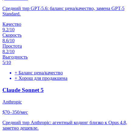
Средний тир GPT-5.6: баланс цена/качество, замена GPT-5
Standard.
Качество
9.2
/10
Скорость
8.6
/10
Простота
8.2
/10
Выгодность
5
/10
+
Баланс цена/качество
+
Хорош для продакшена
Claude Sonnet 5
Anthropic
$70–350/мес
Средний тир Anthropic: агентный кодинг близко к Opus 4.8,
заметно дешевле.