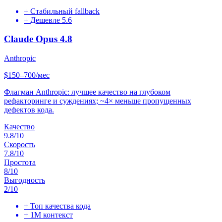
+
Стабильный fallback
+
Дешевле 5.6
Claude Opus 4.8
Anthropic
$150–700/мес
Флагман Anthropic: лучшее качество на глубоком
рефакторинге и суждениях; ~4× меньше пропущенных
дефектов кода.
Качество
9.8
/10
Скорость
7.8
/10
Простота
8
/10
Выгодность
2
/10
+
Топ качества кода
+
1M контекст