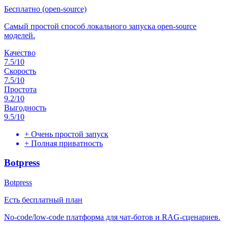
Бесплатно (open-source)
Самый простой способ локального запуска open-source
моделей.
Качество
7.5
/10
Скорость
7.5
/10
Простота
9.2
/10
Выгодность
9.5
/10
+
Очень простой запуск
+
Полная приватность
Botpress
Botpress
Есть бесплатный план
No-code/low-code платформа для чат-ботов и RAG-сценариев.