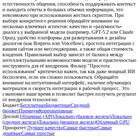
естественность общения, способность поддерживать контекст
и находить ответы в больших объемах информации, что
невозможно при использовании жестких скриптов. При
выборе конкретного решения обращайте внимание на
несколько ключевых аспектов: качество и «разумность»
диалога у выбранной модели (например, GPT-5.2 или Claude
Opus), удобство платформы для развертывания и дизайна
диалогов (как Botpress или Voiceflow), простота интеграции с
вашим сайтом или мессенджерами, а также общая стоимость
владения. Правильный выбор зависит от баланса между
интеллектуальными возможностями модели и практичностью
инструмента для её внедрения. Фильтр "Простота
использования" критически важен, так как даже мощный ИИ
бесполезен, если им сложно пользоваться. Обращайте
внимание на интуитивный интерфейс, наличие обучающих
материалов и скорость интеграции в рабочий процесс. Это
сэкономит ваше время и позволит быстрее получить результат
от внедрения технологии.
Бюджет:
Бесплатные
Бюджетные
Средний
бюджет
Премиум
Корпоративные
Деплой:
Облачные (API)
Локально (базовое железо)
Локально
(среднее железо)
Локально (мощное железо)
Облачный GPU
Приоритет:
Лучшее качество
Самые быстрые
Самые
дешёвые
Самые простые