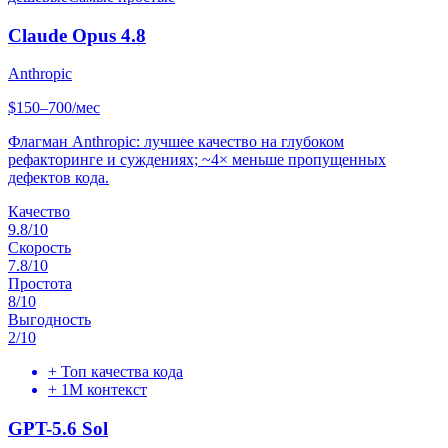
Claude Opus 4.8
Anthropic
$150–700/мес
Флагман Anthropic: лучшее качество на глубоком
рефакторинге и суждениях; ~4× меньше пропущенных
дефектов кода.
Качество
9.8
/10
Скорость
7.8
/10
Простота
8
/10
Выгодность
2
/10
+
Топ качества кода
+
1M контекст
GPT-5.6 Sol