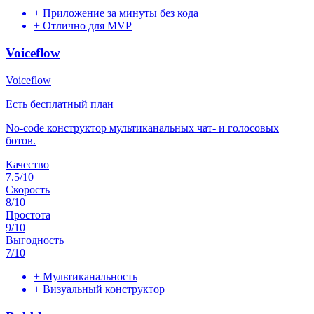
+
Приложение за минуты без кода
+
Отлично для MVP
Voiceflow
Voiceflow
Есть бесплатный план
No-code конструктор мультиканальных чат- и голосовых
ботов.
Качество
7.5
/10
Скорость
8
/10
Простота
9
/10
Выгодность
7
/10
+
Мультиканальность
+
Визуальный конструктор