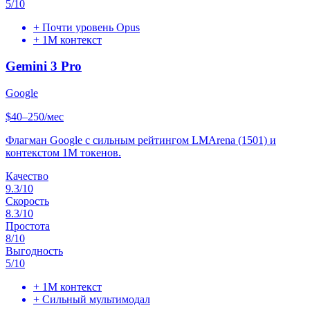
5
/10
+
Почти уровень Opus
+
1M контекст
Gemini 3 Pro
Google
$40–250/мес
Флагман Google с сильным рейтингом LMArena (1501) и
контекстом 1M токенов.
Качество
9.3
/10
Скорость
8.3
/10
Простота
8
/10
Выгодность
5
/10
+
1M контекст
+
Сильный мультимодал