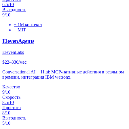
6.5
/10
Выгодность
9
/10
+
1M контекст
+
MIT
ElevenAgents
ElevenLabs
$22–330/мес
Conversational AI + 11.ai: MCP-нативные действия в реальном
времени, интеграция IBM watsonx.
Качество
9
/10
Скорость
8.5
/10
Простота
8
/10
Выгодность
5
/10