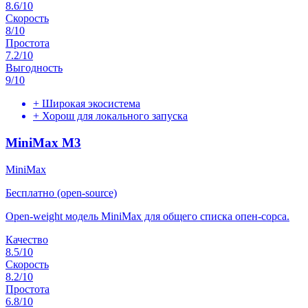
8.6
/10
Скорость
8
/10
Простота
7.2
/10
Выгодность
9
/10
+
Широкая экосистема
+
Хорош для локального запуска
MiniMax M3
MiniMax
Бесплатно (open-source)
Open-weight модель MiniMax для общего списка опен-сорса.
Качество
8.5
/10
Скорость
8.2
/10
Простота
6.8
/10