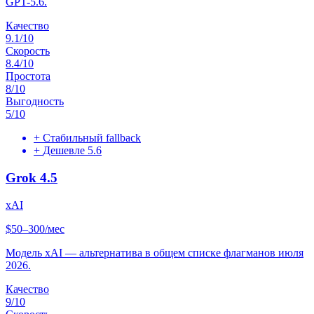
GPT-5.6.
Качество
9.1
/10
Скорость
8.4
/10
Простота
8
/10
Выгодность
5
/10
+
Стабильный fallback
+
Дешевле 5.6
Grok 4.5
xAI
$50–300/мес
Модель xAI — альтернатива в общем списке флагманов июля
2026.
Качество
9
/10