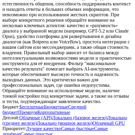
естественность общения, способность поддерживать контекст
и находить ответы в больших объемах информации, что
невозможно при использовании жестких скриптов. При
выборе конкретного решения обращайте внимание на
несколько ключевых аспектов: качество и «разумность»
диалога у выбранной модели (например, GPT-5.2 или Claude
Opus), удобство платформы для развертывания и дизайна
диалогов (как Botpress или Voiceflow), простота интеграции с
вашим сайтом или мессенджерами, а также общая стоимость
владения. Правильный выбор зависит от баланса между
интеллектуальными возможностями модели и практичностью
инструмента для её внедрения. Фильтр "максимальное
качество результата" помогает выбрать AI-инструменты,
которые обеспечивают высокую точность и надежность
выходных данных. Это критически важно для
профессиональных задач, где ошибки недопустимы.
Обращайте внимание на используемые модели, наличие
тонкой настройки под конкретные задачи, а также на отзывы
и тесты, подтверждающие заявленное качество.
Бюджет:
Бесплатные
Бюджетные
Средний
бюджет
Премиум
Корпоративные
Деплой:
Облачные (API)
Локально (базовое железо)
Локально
(среднее железо)
Локально (мощное железо)
Облачный GPU
Приоритет:
Лучшее качество
Самые быстрые
Самые
дешёвые
Самые простые