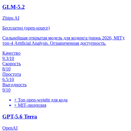
GLM-5.2
Zhipu AI
Бесплатно (open-source)
Сильнейшая открытая модель для кодинга (июнь 2026, MIT);
топ-4 Artificial Analysis. Ограниченная доступность.
Качество
9.3
/10
Скорость
8
/10
Простота
6.5
/10
Выгодность
9
/10
+
Топ open-weight для кода
+
MIT-лицензия
GPT-5.6 Terra
OpenAI