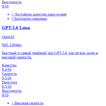
Выгодность
9
/10
+
Достойное качество open-weight
+
Бесплатно локально
GPT-5.6 Luna
OpenAI
$20–120/мес
Быстрый и самый дешёвый тир GPT-5.6 для лёгких задач и
высокой скорости.
Качество
8.4
/10
Скорость
9.5
/10
Простота
8.5
/10
Выгодность
8
/10
+
Высокая скорость