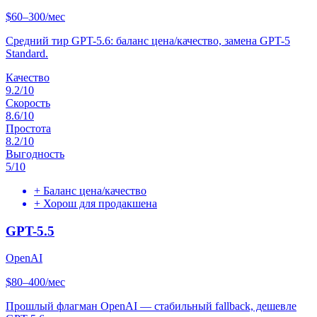
$60–300/мес
Средний тир GPT-5.6: баланс цена/качество, замена GPT-5
Standard.
Качество
9.2
/10
Скорость
8.6
/10
Простота
8.2
/10
Выгодность
5
/10
+
Баланс цена/качество
+
Хорош для продакшена
GPT-5.5
OpenAI
$80–400/мес
Прошлый флагман OpenAI — стабильный fallback, дешевле