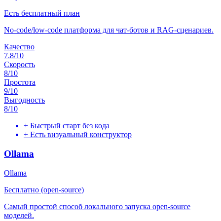
Есть бесплатный план
No-code/low-code платформа для чат-ботов и RAG-сценариев.
Качество
7.8
/10
Скорость
8
/10
Простота
9
/10
Выгодность
8
/10
+
Быстрый старт без кода
+
Есть визуальный конструктор
Ollama
Ollama
Бесплатно (open-source)
Самый простой способ локального запуска open-source
моделей.