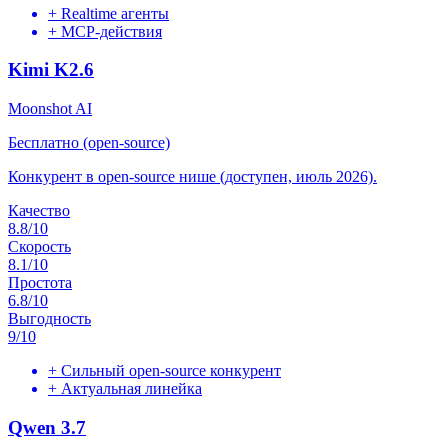
+
Realtime агенты
+
MCP-действия
Kimi K2.6
Moonshot AI
Бесплатно (open-source)
Конкурент в open-source нише (доступен, июль 2026).
Качество
8.8
/10
Скорость
8.1
/10
Простота
6.8
/10
Выгодность
9
/10
+
Сильный open-source конкурент
+
Актуальная линейка
Qwen 3.7