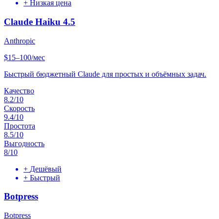
+
Низкая цена
Claude Haiku 4.5
Anthropic
$15–100/мес
Быстрый бюджетный Claude для простых и объёмных задач.
Качество
8.2
/10
Скорость
9.4
/10
Простота
8.5
/10
Выгодность
8
/10
+
Дешёвый
+
Быстрый
Botpress
Botpress