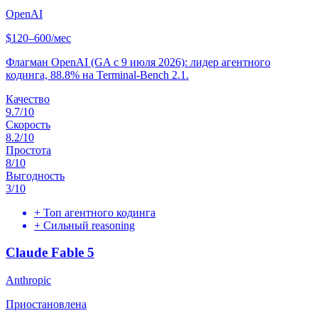
OpenAI
$120–600/мес
Флагман OpenAI (GA с 9 июля 2026): лидер агентного
кодинга, 88.8% на Terminal-Bench 2.1.
Качество
9.7
/10
Скорость
8.2
/10
Простота
8
/10
Выгодность
3
/10
+
Топ агентного кодинга
+
Сильный reasoning
Claude Fable 5
Anthropic
Приостановлена