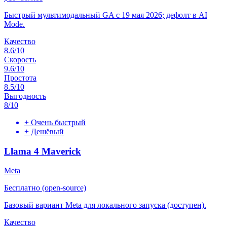
Быстрый мультимодальный GA с 19 мая 2026; дефолт в AI
Mode.
Качество
8.6
/10
Скорость
9.6
/10
Простота
8.5
/10
Выгодность
8
/10
+
Очень быстрый
+
Дешёвый
Llama 4 Maverick
Meta
Бесплатно (open-source)
Базовый вариант Meta для локального запуска (доступен).
Качество