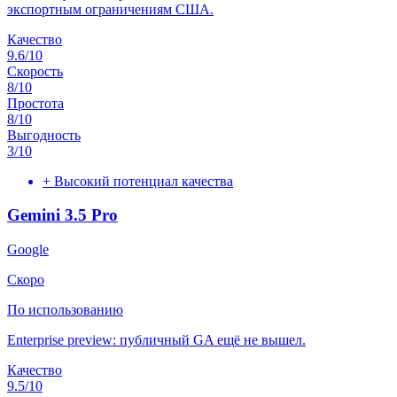
экспортным ограничениям США.
Качество
9.6
/10
Скорость
8
/10
Простота
8
/10
Выгодность
3
/10
+
Высокий потенциал качества
Gemini 3.5 Pro
Google
Скоро
По использованию
Enterprise preview: публичный GA ещё не вышел.
Качество
9.5
/10