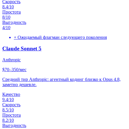
Скорость
8.4
/10
Простота
8
/10
Выгодность
4
/10
+
Ожидаемый флагман следующего поколения
Claude Sonnet 5
Anthropic
$70–350/мес
Средний тир Anthropic: агентный кодинг близко к Opus 4.8,
заметно дешевле.
Качество
9.4
/10
Скорость
8.5
/10
Простота
8.2
/10
Выгодность