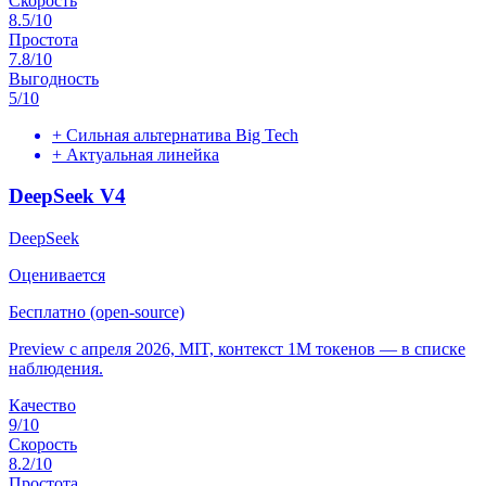
Скорость
8.5
/10
Простота
7.8
/10
Выгодность
5
/10
+
Сильная альтернатива Big Tech
+
Актуальная линейка
DeepSeek V4
DeepSeek
Оценивается
Бесплатно (open-source)
Preview с апреля 2026, MIT, контекст 1M токенов — в списке
наблюдения.
Качество
9
/10
Скорость
8.2
/10
Простота