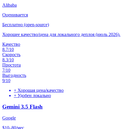
Alibaba
Оценивается
Бесплатно (open-source)
Хорошее качество/цена для локального деплоя (июль 2026).
Качество
8.7
/10
Скорость
8.3
/10
Простота
7
/10
Выгодность
9
/10
+
Хорошая цена/качество
+
Удобен локально
Gemini 3.5 Flash
Google
$10–80/мес