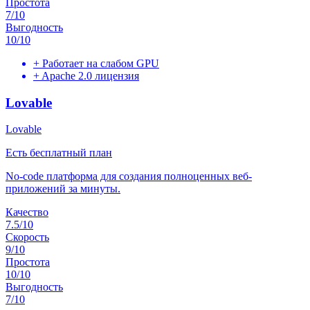
Простота
7
/10
Выгодность
10
/10
+
Работает на слабом GPU
+
Apache 2.0 лицензия
Lovable
Lovable
Есть бесплатный план
No-code платформа для создания полноценных веб-
приложений за минуты.
Качество
7.5
/10
Скорость
9
/10
Простота
10
/10
Выгодность
7
/10