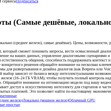
И сервисы
Подписаться
оты (Самые дешёвые, локально 
кально (среднее железо), самые дешёвые). Цены, возможности, 
, который сможет понимать запросы, вести осмысленный диалог и
учение на ваших данных, управление диалоговыми сценариями и
 естественность общения, способность поддерживать контекст и
конкретного решения обращайте внимание на несколько ключевы
мы для развертывания и дизайна диалогов (как Botpress или Voi
й выбор зависит от баланса между интеллектуальными возможно
 железе (16–24 ГБ VRAM), чтобы получить полный контроль над 
ью. Обращайте внимание на оптимизацию модели под вашу виде
ает доступ к искусственному интеллекту для стартапов и част
крытых платежей. Это позволяет найти по-настоящему экономич
оративные
еднее железо)
Локально (мощное железо)
Облачный GPU
ые простые