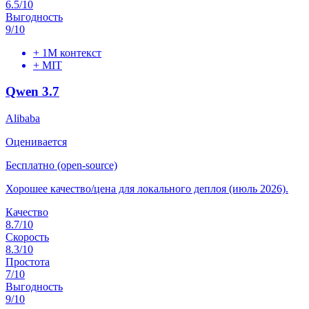
6.5
/10
Выгодность
9
/10
+
1M контекст
+
MIT
Qwen 3.7
Alibaba
Оценивается
Бесплатно (open-source)
Хорошее качество/цена для локального деплоя (июль 2026).
Качество
8.7
/10
Скорость
8.3
/10
Простота
7
/10
Выгодность
9
/10