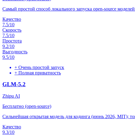
Самый простой способ локального запуска open-source моделей
Качество
7.5
/10
Скорость
7.5
/10
Простота
9.2
/10
Выгодность
9.5
/10
+
Очень простой запуск
+
Полная приватность
GLM-5.2
Zhipu AI
Бесплатно (open-source)
Сильнейшая открытая модель для кодинга (июнь 2026, MIT); топ-
Качество
9.3
/10