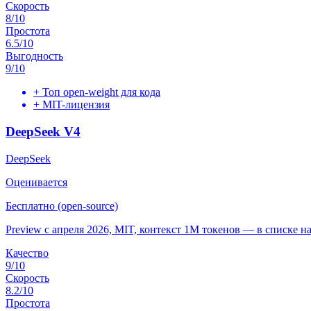
Скорость
8
/10
Простота
6.5
/10
Выгодность
9
/10
+
Топ open-weight для кода
+
MIT-лицензия
DeepSeek V4
DeepSeek
Оценивается
Бесплатно (open-source)
Preview с апреля 2026, MIT, контекст 1M токенов — в списке н
Качество
9
/10
Скорость
8.2
/10
Простота