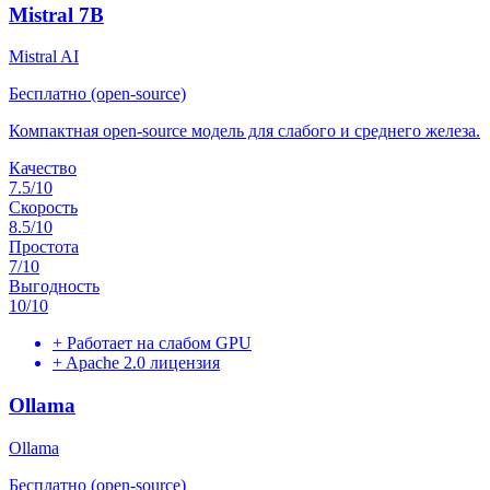
Mistral 7B
Mistral AI
Бесплатно (open-source)
Компактная open-source модель для слабого и среднего железа.
Качество
7.5
/10
Скорость
8.5
/10
Простота
7
/10
Выгодность
10
/10
+
Работает на слабом GPU
+
Apache 2.0 лицензия
Ollama
Ollama
Бесплатно (open-source)