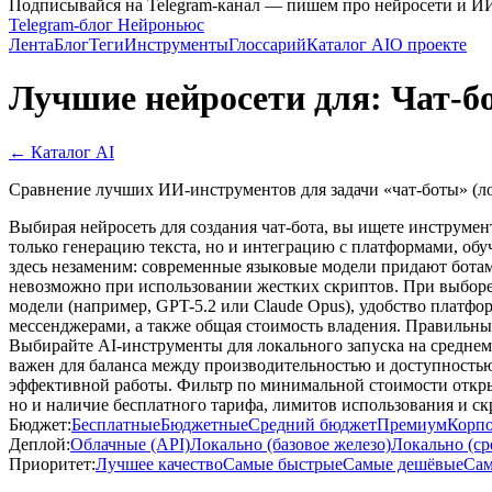
Подписывайся на Telegram-канал — пишем про нейросети и И
Telegram-блог Нейроньюс
Лента
Блог
Теги
Инструменты
Глоссарий
Каталог AI
О проекте
Лучшие нейросети для: Чат-б
← Каталог AI
Сравнение лучших ИИ-инструментов для задачи «чат-боты» (ло
Выбирая нейросеть для создания чат-бота, вы ищете инструмент
только генерацию текста, но и интеграцию с платформами, об
здесь незаменим: современные языковые модели придают ботам
невозможно при использовании жестких скриптов. При выборе 
модели (например, GPT-5.2 или Claude Opus), удобство платфор
мессенджерами, а также общая стоимость владения. Правильны
Выбирайте AI-инструменты для локального запуска на среднем
важен для баланса между производительностью и доступност
эффективной работы. Фильтр по минимальной стоимости открыв
но и наличие бесплатного тарифа, лимитов использования и с
Бюджет:
Бесплатные
Бюджетные
Средний бюджет
Премиум
Корп
Деплой:
Облачные (API)
Локально (базовое железо)
Локально (ср
Приоритет:
Лучшее качество
Самые быстрые
Самые дешёвые
Сам