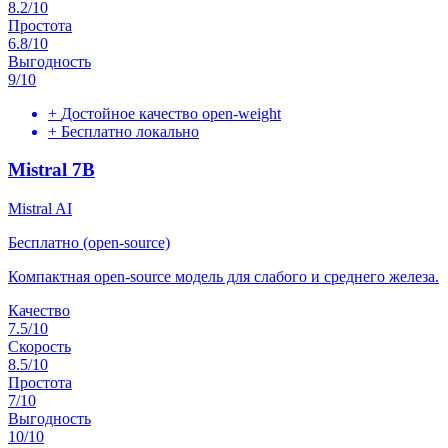
8.2
/10
Простота
6.8
/10
Выгодность
9
/10
+
Достойное качество open-weight
+
Бесплатно локально
Mistral 7B
Mistral AI
Бесплатно (open-source)
Компактная open-source модель для слабого и среднего железа.
Качество
7.5
/10
Скорость
8.5
/10
Простота
7
/10
Выгодность
10
/10