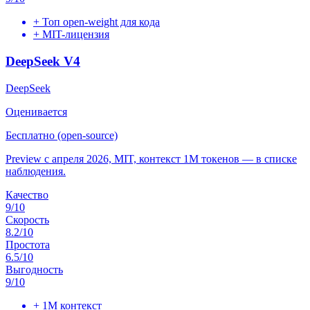
+
Топ open-weight для кода
+
MIT-лицензия
DeepSeek V4
DeepSeek
Оценивается
Бесплатно (open-source)
Preview с апреля 2026, MIT, контекст 1M токенов — в списке
наблюдения.
Качество
9
/10
Скорость
8.2
/10
Простота
6.5
/10
Выгодность
9
/10
+
1M контекст