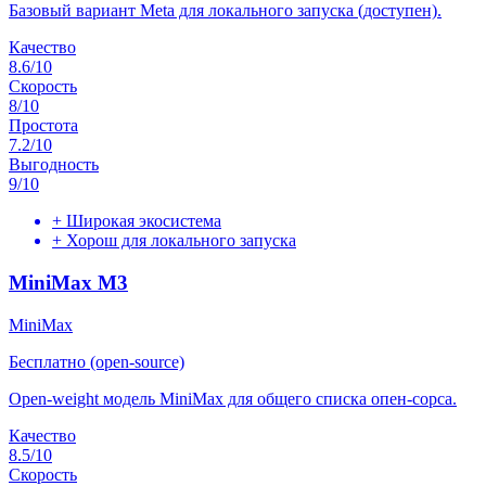
Базовый вариант Meta для локального запуска (доступен).
Качество
8.6
/10
Скорость
8
/10
Простота
7.2
/10
Выгодность
9
/10
+
Широкая экосистема
+
Хорош для локального запуска
MiniMax M3
MiniMax
Бесплатно (open-source)
Open-weight модель MiniMax для общего списка опен-сорса.
Качество
8.5
/10
Скорость