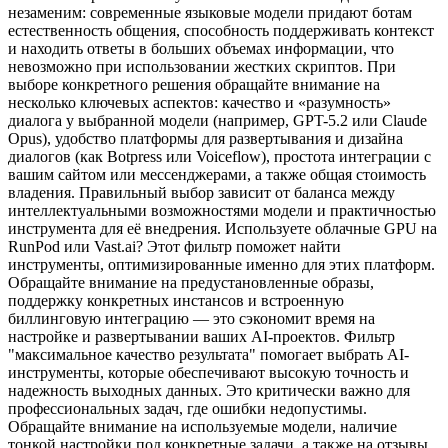
незаменим: современные языковые модели придают ботам
естественность общения, способность поддерживать контекст
и находить ответы в больших объемах информации, что
невозможно при использовании жестких скриптов. При
выборе конкретного решения обращайте внимание на
несколько ключевых аспектов: качество и «разумность»
диалога у выбранной модели (например, GPT-5.2 или Claude
Opus), удобство платформы для развертывания и дизайна
диалогов (как Botpress или Voiceflow), простота интеграции с
вашим сайтом или мессенджерами, а также общая стоимость
владения. Правильный выбор зависит от баланса между
интеллектуальными возможностями модели и практичностью
инструмента для её внедрения. Используете облачные GPU на
RunPod или Vast.ai? Этот фильтр поможет найти
инструменты, оптимизированные именно для этих платформ.
Обращайте внимание на предустановленные образы,
поддержку конкретных инстансов и встроенную
биллинговую интеграцию — это сэкономит время на
настройке и развертывании ваших AI-проектов. Фильтр
"максимальное качество результата" помогает выбрать AI-
инструменты, которые обеспечивают высокую точность и
надежность выходных данных. Это критически важно для
профессиональных задач, где ошибки недопустимы.
Обращайте внимание на используемые модели, наличие
тонкой настройки под конкретные задачи, а также на отзывы