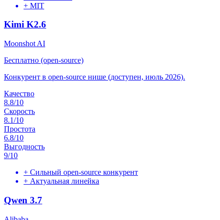
+
MIT
Kimi K2.6
Moonshot AI
Бесплатно (open-source)
Конкурент в open-source нише (доступен, июль 2026).
Качество
8.8
/10
Скорость
8.1
/10
Простота
6.8
/10
Выгодность
9
/10
+
Сильный open-source конкурент
+
Актуальная линейка
Qwen 3.7
Alibaba