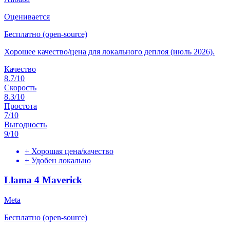
Оценивается
Бесплатно (open-source)
Хорошее качество/цена для локального деплоя (июль 2026).
Качество
8.7
/10
Скорость
8.3
/10
Простота
7
/10
Выгодность
9
/10
+
Хорошая цена/качество
+
Удобен локально
Llama 4 Maverick
Meta
Бесплатно (open-source)