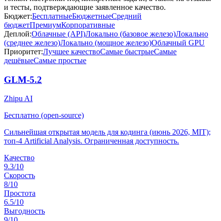
и тесты, подтверждающие заявленное качество.
Бюджет:
Бесплатные
Бюджетные
Средний
бюджет
Премиум
Корпоративные
Деплой:
Облачные (API)
Локально (базовое железо)
Локально
(среднее железо)
Локально (мощное железо)
Облачный GPU
Приоритет:
Лучшее качество
Самые быстрые
Самые
дешёвые
Самые простые
GLM-5.2
Zhipu AI
Бесплатно (open-source)
Сильнейшая открытая модель для кодинга (июнь 2026, MIT);
топ-4 Artificial Analysis. Ограниченная доступность.
Качество
9.3
/10
Скорость
8
/10
Простота
6.5
/10
Выгодность
9
/10