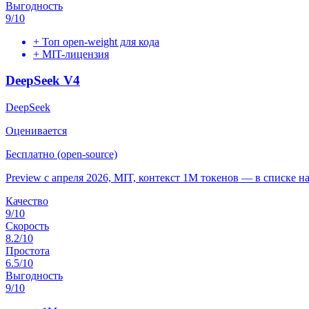
Выгодность
9
/10
+
Топ open-weight для кода
+
MIT-лицензия
DeepSeek V4
DeepSeek
Оценивается
Бесплатно (open-source)
Preview с апреля 2026, MIT, контекст 1M токенов — в списке н
Качество
9
/10
Скорость
8.2
/10
Простота
6.5
/10
Выгодность
9
/10