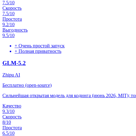
7.5
/10
Скорость
7.5
/10
Простота
9.2
/10
Выгодность
9.5
/10
+
Очень простой запуск
+
Полная приватность
GLM-5.2
Zhipu AI
Бесплатно (open-source)
Сильнейшая открытая модель для кодинга (июнь 2026, MIT); топ-
Качество
9.3
/10
Скорость
8
/10
Простота
6.5
/10