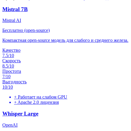
Mistral 7B
Mistral AI
Бесплатно (open-source)
Компактная open-source модель для слабого и среднего железа.
Качество
7.5
/10
Скорость
8.5
/10
Простота
7
/10
Выгодность
10
/10
+
Работает на слабом GPU
+
Apache 2.0 лицензия
Whisper Large
OpenAI