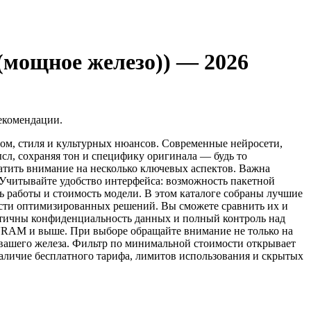
(мощное железо)) — 2026
екомендации.
иом, стиля и культурных нюансов. Современные нейросети,
ысл, сохраняя тон и специфику оригинала — будь то
атить внимание на несколько ключевых аспектов. Важна
 Учитывайте удобство интерфейса: возможность пакетной
ь работы и стоимость модели. В этом каталоге собраны лучшие
ости оптимизированных решений. Вы сможете сравнить их и
ритичны конфиденциальность данных и полный контроль над
 VRAM и выше. При выборе обращайте внимание не только на
вашего железа. Фильтр по минимальной стоимости открывает
наличие бесплатного тарифа, лимитов использования и скрытых