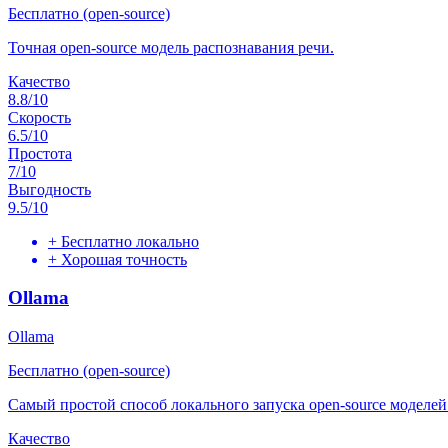
Бесплатно (open-source)
Точная open-source модель распознавания речи.
Качество
8.8
/10
Скорость
6.5
/10
Простота
7
/10
Выгодность
9.5
/10
+
Бесплатно локально
+
Хорошая точность
Ollama
Ollama
Бесплатно (open-source)
Самый простой способ локального запуска open-source моделей
Качество