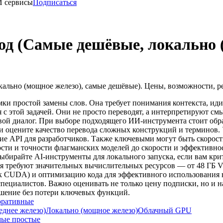
И сервисы
Подписаться
од (Самые дешёвые, локально 
ально (мощное железо), самые дешёвые). Цены, возможности, р
амки простой замены слов. Она требует понимания контекста, ид
 с этой задачей. Они не просто переводят, а интерпретируют см
вой диалог. При выборе подходящего ИИ-инструмента стоит обр
и оцените качество перевода сложных конструкций и терминов.
ие API для разработчиков. Также ключевыми могут быть скорост
сти и точности флагманских моделей до скорости и эффективн
Выбирайте AI-инструменты для локального запуска, если вам к
ния требуют значительных вычислительных ресурсов — от 48 ГБ
ак CUDA) и оптимизацию кода для эффективного использования 
специалистов. Важно оценивать не только цену подписки, но и 
ешение без потери ключевых функций.
оративные
еднее железо)
Локально (мощное железо)
Облачный GPU
ые простые