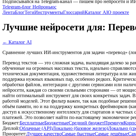
Подписывайся на Telegram-канал — пишем про нейросети и И
Telegram-блог Нейроньюс
Лента
Блог
Теги
Инструменты
Глоссарий
Каталог AI
О проекте
Лучшие нейросети для: Перев
← Каталог AI
Сравнение лучших ИИ-инструментов для задачи «перевод» (лок
Перевод текстов — это сложная задача, выходящая далеко за р
обученные на огромных массивах текста, идеально справляются
техническая документация, художественная литература или жи
поддержка нужных языковых пар, особенно редких. Критическ
обработки файлов, интеграции с другими сервисами или налич
нейросети, каждая со своими сильными сторонами — от мощно
найти оптимальный инструмент для своих конкретных задач. 
работой моделей. Этот фильтр важен, так как подобные реше
объём памяти, но и на поддержку конкретных фреймворков (к
доступ к искусственному интеллекту для стартапов и частных 
платежей. Это позволяет найти по-настоящему экономичное р
Бюджет:
Бесплатные
Бюджетные
Средний бюджет
Премиум
Корп
Деплой:
Облачные (API)
Локально (базовое железо)
Локально (ср
Приоритет:
Лучшее качество
Самые быстрые
Самые дешёвые
Сам