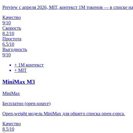
Preview с апреля 2026, MIT, контекст 1M токенов — в списке н
Качество
9
/10
Скорость
8.2
/10
Простота
6.5
/10
Выгодность
9
/10
+
1M контекст
+
MIT
MiniMax M3
MiniMax
Бесплатно (open-source)
Open-weight модель MiniMax для общего списка опен-сорса.
Качество
8.5
/10