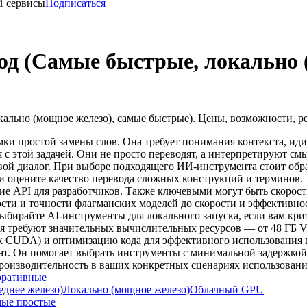
И сервисы
Подписаться
од (Самые быстрые, локально 
ально (мощное железо), самые быстрые). Цены, возможности, р
амки простой замены слов. Она требует понимания контекста, ид
 с этой задачей. Они не просто переводят, а интерпретируют см
вой диалог. При выборе подходящего ИИ-инструмента стоит обр
и оцените качество перевода сложных конструкций и терминов.
ие API для разработчиков. Также ключевыми могут быть скорост
сти и точности флагманских моделей до скорости и эффективн
Выбирайте AI-инструменты для локального запуска, если вам к
ния требуют значительных вычислительных ресурсов — от 48 ГБ
к CUDA) и оптимизацию кода для эффективного использования в
e-чат. Он помогает выбрать инструменты с минимальной задержко
роизводительность в ваших конкретных сценариях использовани
оративные
еднее железо)
Локально (мощное железо)
Облачный GPU
ые простые