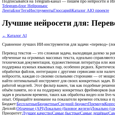
Подписывайся на Telegram-канал — пишем про нейросети и И
Telegram-блог Нейроньюс
Лента
Блог
Теги
Инструменты
Глоссарий
Каталог AI
О проекте
Лучшие нейросети для: Перев
← Каталог AI
Сравнение лучших ИИ-инструментов для задачи «перевод» (лок
Перевод текстов — это сложная задача, выходящая далеко за р
обученные на огромных массивах текста, идеально справляются
техническая документация, художественная литература или жи
поддержка нужных языковых пар, особенно редких. Критическ
обработки файлов, интеграции с другими сервисами или налич
нейросети, каждая со своими сильными сторонами — от мощно
найти оптимальный инструмент для своих конкретных задач. 
работой моделей. Этот фильтр важен, так как подобные реше
объём памяти, но и на поддержку конкретных фреймворков (ка
задач в реальном времени, таких как обработка видео или liv
опыт. Обращайте внимание на показатели времени отклика и п
Бюджет:
Бесплатные
Бюджетные
Средний бюджет
Премиум
Корп
Деплой:
Облачные (API)
Локально (базовое железо)
Локально (ср
Приоритет:
Лучшее качество
Самые быстрые
Самые дешёвые
Сам