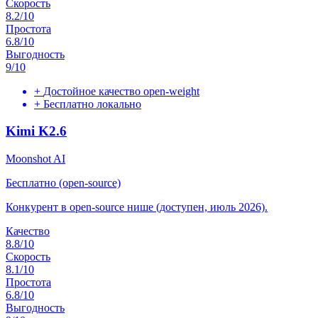
Скорость
8.2
/10
Простота
6.8
/10
Выгодность
9
/10
+
Достойное качество open-weight
+
Бесплатно локально
Kimi K2.6
Moonshot AI
Бесплатно (open-source)
Конкурент в open-source нише (доступен, июль 2026).
Качество
8.8
/10
Скорость
8.1
/10
Простота
6.8
/10
Выгодность