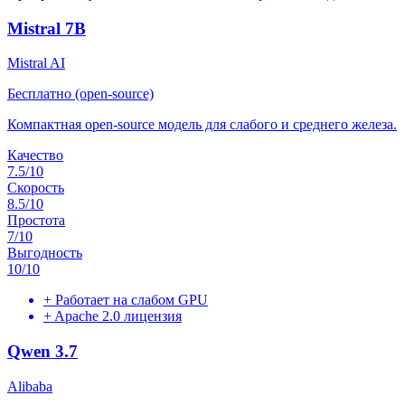
Mistral 7B
Mistral AI
Бесплатно (open-source)
Компактная open-source модель для слабого и среднего железа.
Качество
7.5
/10
Скорость
8.5
/10
Простота
7
/10
Выгодность
10
/10
+
Работает на слабом GPU
+
Apache 2.0 лицензия
Qwen 3.7
Alibaba