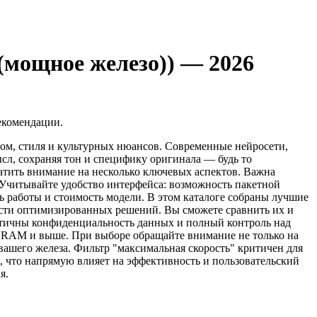
(мощное железо)) — 2026
екомендации.
иом, стиля и культурных нюансов. Современные нейросети,
ысл, сохраняя тон и специфику оригинала — будь то
атить внимание на несколько ключевых аспектов. Важна
 Учитывайте удобство интерфейса: возможность пакетной
ь работы и стоимость модели. В этом каталоге собраны лучшие
ости оптимизированных решений. Вы сможете сравнить их и
ритичны конфиденциальность данных и полный контроль над
 VRAM и выше. При выборе обращайте внимание не только на
ашего железа. Фильтр "максимальная скорость" критичен для
й, что напрямую влияет на эффективность и пользовательский
я.