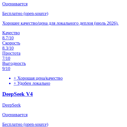
Оценивается
Бесплатно (open-source)
Хорошее качество/цена для локального деплоя (июль 2026).
Качество
8.7
/10
Скорость
8.3
/10
Простота
7
/10
Выгодность
9
/10
+
Хорошая цена/качество
+
Удобен локально
DeepSeek V4
DeepSeek
Оценивается
Бесплатно (open-source)