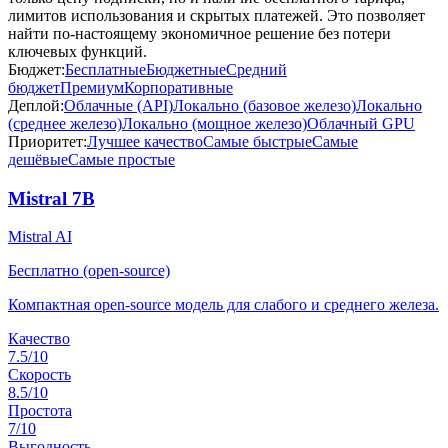
лимитов использования и скрытых платежей. Это позволяет
найти по-настоящему экономичное решение без потери
ключевых функций.
Бюджет:
Бесплатные
Бюджетные
Средний
бюджет
Премиум
Корпоративные
Деплой:
Облачные (API)
Локально (базовое железо)
Локально
(среднее железо)
Локально (мощное железо)
Облачный GPU
Приоритет:
Лучшее качество
Самые быстрые
Самые
дешёвые
Самые простые
Mistral 7B
Mistral AI
Бесплатно (open-source)
Компактная open-source модель для слабого и среднего железа.
Качество
7.5
/10
Скорость
8.5
/10
Простота
7
/10
Выгодность