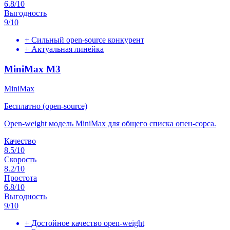
6.8
/10
Выгодность
9
/10
+
Сильный open-source конкурент
+
Актуальная линейка
MiniMax M3
MiniMax
Бесплатно (open-source)
Open-weight модель MiniMax для общего списка опен-сорса.
Качество
8.5
/10
Скорость
8.2
/10
Простота
6.8
/10
Выгодность
9
/10
+
Достойное качество open-weight