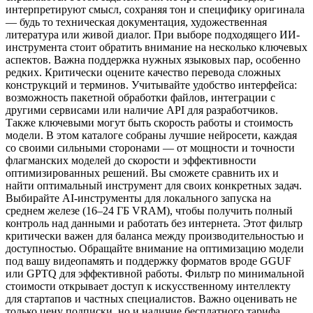
интерпретируют смысл, сохраняя тон и специфику оригинала
— будь то техническая документация, художественная
литература или живой диалог. При выборе подходящего ИИ-
инструмента стоит обратить внимание на несколько ключевых
аспектов. Важна поддержка нужных языковых пар, особенно
редких. Критически оцените качество перевода сложных
конструкций и терминов. Учитывайте удобство интерфейса:
возможность пакетной обработки файлов, интеграции с
другими сервисами или наличие API для разработчиков.
Также ключевыми могут быть скорость работы и стоимость
модели. В этом каталоге собраны лучшие нейросети, каждая
со своими сильными сторонами — от мощности и точности
флагманских моделей до скорости и эффективности
оптимизированных решений. Вы сможете сравнить их и
найти оптимальный инструмент для своих конкретных задач.
Выбирайте AI-инструменты для локального запуска на
среднем железе (16–24 ГБ VRAM), чтобы получить полный
контроль над данными и работать без интернета. Этот фильтр
критически важен для баланса между производительностью и
доступностью. Обращайте внимание на оптимизацию модели
под вашу видеопамять и поддержку форматов вроде GGUF
или GPTQ для эффективной работы. Фильтр по минимальной
стоимости открывает доступ к искусственному интеллекту
для стартапов и частных специалистов. Важно оценивать не
только цену подписки, но и наличие бесплатного тарифа,