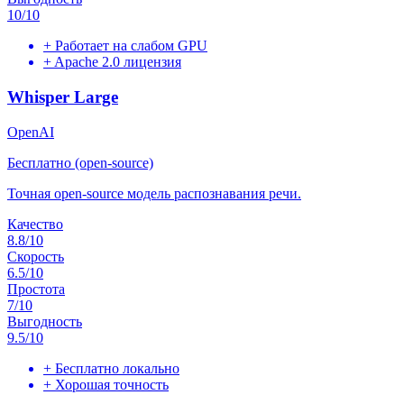
10
/10
+
Работает на слабом GPU
+
Apache 2.0 лицензия
Whisper Large
OpenAI
Бесплатно (open-source)
Точная open-source модель распознавания речи.
Качество
8.8
/10
Скорость
6.5
/10
Простота
7
/10
Выгодность
9.5
/10
+
Бесплатно локально
+
Хорошая точность