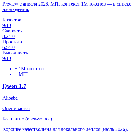
Preview с апреля 2026, MIT, контекст 1M токенов — в списке
наблюдения.
Качество
9
/10
Скорость
8.2
/10
Простота
6.5
/10
Выгодность
9
/10
+
1M контекст
+
MIT
Qwen 3.7
Alibaba
Оценивается
Бесплатно (open-source)
Хорошее качество/цена для локального деплоя (июль 2026).