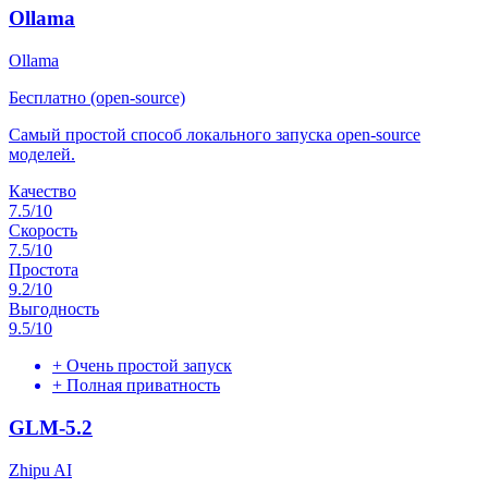
Ollama
Ollama
Бесплатно (open-source)
Самый простой способ локального запуска open-source
моделей.
Качество
7.5
/10
Скорость
7.5
/10
Простота
9.2
/10
Выгодность
9.5
/10
+
Очень простой запуск
+
Полная приватность
GLM-5.2
Zhipu AI