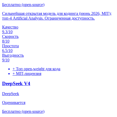
Бесплатно (open-source)
Сильнейшая открытая модель для кодинга (июнь 2026, MIT);
топ-4 Artificial Analysis. Ограниченная доступность.
Качество
9.3
/10
Скорость
8
/10
Простота
6.5
/10
Выгодность
9
/10
+
Топ open-weight для кода
+
MIT-лицензия
DeepSeek V4
DeepSeek
Оценивается
Бесплатно (open-source)