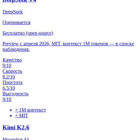
DeepSeek
Оценивается
Бесплатно (open-source)
Preview с апреля 2026, MIT, контекст 1M токенов — в списке
наблюдения.
Качество
9
/10
Скорость
8.2
/10
Простота
6.5
/10
Выгодность
9
/10
+
1M контекст
+
MIT
Kimi K2.6
Moonshot AI