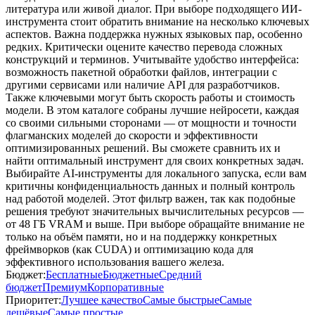
литература или живой диалог. При выборе подходящего ИИ-
инструмента стоит обратить внимание на несколько ключевых
аспектов. Важна поддержка нужных языковых пар, особенно
редких. Критически оцените качество перевода сложных
конструкций и терминов. Учитывайте удобство интерфейса:
возможность пакетной обработки файлов, интеграции с
другими сервисами или наличие API для разработчиков.
Также ключевыми могут быть скорость работы и стоимость
модели. В этом каталоге собраны лучшие нейросети, каждая
со своими сильными сторонами — от мощности и точности
флагманских моделей до скорости и эффективности
оптимизированных решений. Вы сможете сравнить их и
найти оптимальный инструмент для своих конкретных задач.
Выбирайте AI-инструменты для локального запуска, если вам
критичны конфиденциальность данных и полный контроль
над работой моделей. Этот фильтр важен, так как подобные
решения требуют значительных вычислительных ресурсов —
от 48 ГБ VRAM и выше. При выборе обращайте внимание не
только на объём памяти, но и на поддержку конкретных
фреймворков (как CUDA) и оптимизацию кода для
эффективного использования вашего железа.
Бюджет:
Бесплатные
Бюджетные
Средний
бюджет
Премиум
Корпоративные
Приоритет:
Лучшее качество
Самые быстрые
Самые
дешёвые
Самые простые