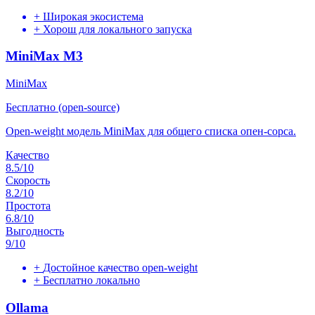
+
Широкая экосистема
+
Хорош для локального запуска
MiniMax M3
MiniMax
Бесплатно (open-source)
Open-weight модель MiniMax для общего списка опен-сорса.
Качество
8.5
/10
Скорость
8.2
/10
Простота
6.8
/10
Выгодность
9
/10
+
Достойное качество open-weight
+
Бесплатно локально
Ollama