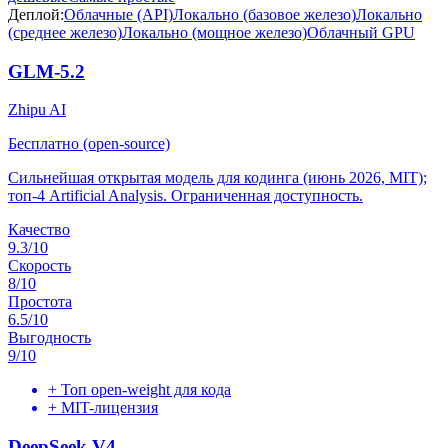
Деплой:
Облачные (API)
Локально (базовое железо)
Локально
(среднее железо)
Локально (мощное железо)
Облачный GPU
GLM-5.2
Zhipu AI
Бесплатно (open-source)
Сильнейшая открытая модель для кодинга (июнь 2026, MIT);
топ-4 Artificial Analysis. Ограниченная доступность.
Качество
9.3
/10
Скорость
8
/10
Простота
6.5
/10
Выгодность
9
/10
+
Топ open-weight для кода
+
MIT-лицензия
DeepSeek V4