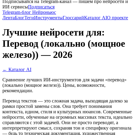
Подписывайся на Telegram-канал — пишем про нейросети и
ИИ сервисы
Подписаться
Telegram-блог Нейроньюс
Лента
Блог
Теги
Инструменты
Глоссарий
Каталог AI
О проекте
Лучшие нейросети для:
Перевод (локально (мощное
железо)) — 2026
← Каталог AI
Сравнение лучших ИИ-инструментов для задачи «перевод»
(локально (мощное железо)). Цены, возможности,
рекомендации.
Перевод текстов — это сложная задача, выходящая далеко за
рамки простой замены слов. Она требует понимания
контекста, идиом, стиля и культурных нюансов. Современные
нейросети, обученные на огромных массивах текста, идеально
справляются с этой задачей. Они не просто переводят, а
интерпретируют смысл, сохраняя тон и специфику оригинала
— будь то техническая документация, художественная