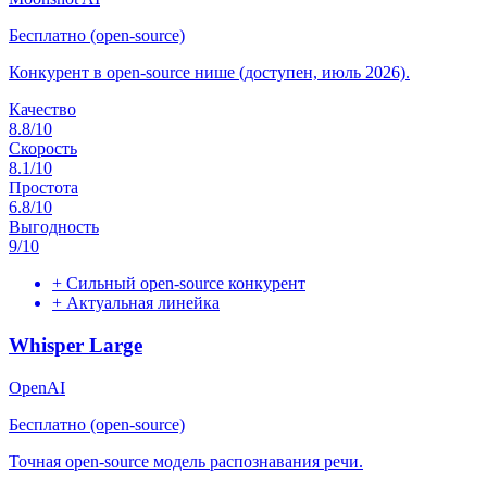
Бесплатно (open-source)
Конкурент в open-source нише (доступен, июль 2026).
Качество
8.8
/10
Скорость
8.1
/10
Простота
6.8
/10
Выгодность
9
/10
+
Сильный open-source конкурент
+
Актуальная линейка
Whisper Large
OpenAI
Бесплатно (open-source)
Точная open-source модель распознавания речи.