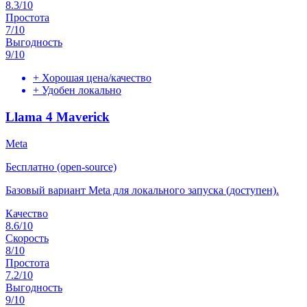
8.3
/10
Простота
7
/10
Выгодность
9
/10
+
Хорошая цена/качество
+
Удобен локально
Llama 4 Maverick
Meta
Бесплатно (open-source)
Базовый вариант Meta для локального запуска (доступен).
Качество
8.6
/10
Скорость
8
/10
Простота
7.2
/10
Выгодность
9
/10