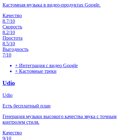
Кастомная музыка в видео-продуктах Google.
Качество
8.7
/10
Скорость
8.2
/10
Простота
8.5
/10
Выгодность
7
/10
+
Интеграция с видео Google
+
Кастомные треки
Udio
Udio
Есть бесплатный план
Генерация музыки высокого качества звука с точным
контролем стиля.
Качество
9
/10