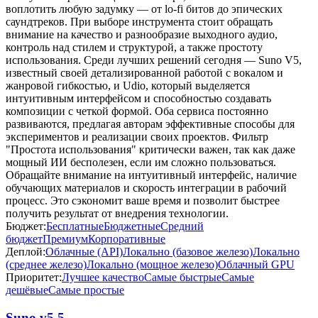
воплотить любую задумку — от lo-fi битов до эпических
саундтреков. При выборе инструмента стоит обращать
внимание на качество и разнообразие выходного аудио,
контроль над стилем и структурой, а также простоту
использования. Среди лучших решений сегодня — Suno V5,
известный своей детализированной работой с вокалом и
жанровой гибкостью, и Udio, который выделяется
интуитивным интерфейсом и способностью создавать
композиции с четкой формой. Оба сервиса постоянно
развиваются, предлагая авторам эффективные способы для
экспериментов и реализации своих проектов. Фильтр
"Простота использования" критически важен, так как даже
мощный ИИ бесполезен, если им сложно пользоваться.
Обращайте внимание на интуитивный интерфейс, наличие
обучающих материалов и скорость интеграции в рабочий
процесс. Это сэкономит ваше время и позволит быстрее
получить результат от внедрения технологии.
Бюджет:
Бесплатные
Бюджетные
Средний
бюджет
Премиум
Корпоративные
Деплой:
Облачные (API)
Локально (базовое железо)
Локально
(среднее железо)
Локально (мощное железо)
Облачный GPU
Приоритет:
Лучшее качество
Самые быстрые
Самые
дешёвые
Самые простые
Suno v5.5