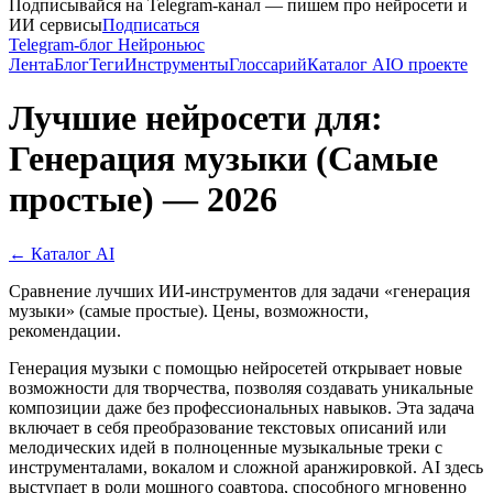
Подписывайся на Telegram-канал — пишем про нейросети и
ИИ сервисы
Подписаться
Telegram-блог Нейроньюс
Лента
Блог
Теги
Инструменты
Глоссарий
Каталог AI
О проекте
Лучшие нейросети для:
Генерация музыки (Самые
простые) — 2026
← Каталог AI
Сравнение лучших ИИ-инструментов для задачи «генерация
музыки» (самые простые). Цены, возможности,
рекомендации.
Генерация музыки с помощью нейросетей открывает новые
возможности для творчества, позволяя создавать уникальные
композиции даже без профессиональных навыков. Эта задача
включает в себя преобразование текстовых описаний или
мелодических идей в полноценные музыкальные треки с
инструменталами, вокалом и сложной аранжировкой. AI здесь
выступает в роли мощного соавтора, способного мгновенно