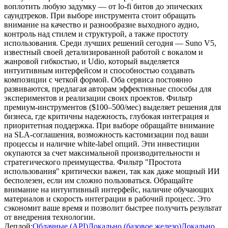
воплотить любую задумку — от lo-fi битов до эпических
саундтреков. При выборе инструмента стоит обращать
внимание на качество и разнообразие выходного аудио,
контроль над стилем и структурой, а также простоту
использования. Среди лучших решений сегодня — Suno V5,
известный своей детализированной работой с вокалом и
жанровой гибкостью, и Udio, который выделяется
интуитивным интерфейсом и способностью создавать
композиции с четкой формой. Оба сервиса постоянно
развиваются, предлагая авторам эффективные способы для
экспериментов и реализации своих проектов. Фильтр
премиум-инструментов ($100–500/мес) выделяет решения для
бизнеса, где критичны надежность, глубокая интеграция и
приоритетная поддержка. При выборе обращайте внимание
на SLA-соглашения, возможность кастомизации под ваши
процессы и наличие white-label опций. Эти инвестиции
окупаются за счет максимальной производительности и
стратегического преимущества. Фильтр "Простота
использования" критически важен, так как даже мощный ИИ
бесполезен, если им сложно пользоваться. Обращайте
внимание на интуитивный интерфейс, наличие обучающих
материалов и скорость интеграции в рабочий процесс. Это
сэкономит ваше время и позволит быстрее получить результат
от внедрения технологии.
Деплой:
Облачные (API)
Локально (базовое железо)
Локально