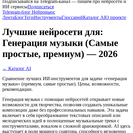
Подписывайся на Telegram-канал — пишем про нейросети и
ИИ сервисы
Подписаться
Telegram-блог Нейроньюс
Лента
Блог
Теги
Инструменты
Глоссарий
Каталог AI
О проекте
Лучшие нейросети для:
Генерация музыки (Самые
простые, премиум) — 2026
← Каталог AI
Сравнение лучших ИИ-инструментов для задачи «генерация
музыки» (премиум, самые простые). Цены, возможности,
рекомендации.
Генерация музыки с помощью нейросетей открывает новые
возможности для творчества, позволяя создавать уникальные
композиции даже без профессиональных навыков. Эта задача
включает в себя преобразование текстовых описаний или
мелодических идей в полноценные музыкальные треки с
инструменталами, вокалом и сложной аранжировкой. AI здесь
выступает в роли мощного соавтора, способного мгновенно