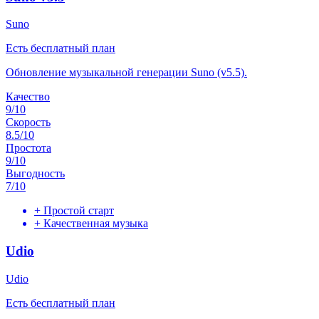
Suno
Есть бесплатный план
Обновление музыкальной генерации Suno (v5.5).
Качество
9
/10
Скорость
8.5
/10
Простота
9
/10
Выгодность
7
/10
+
Простой старт
+
Качественная музыка
Udio
Udio
Есть бесплатный план