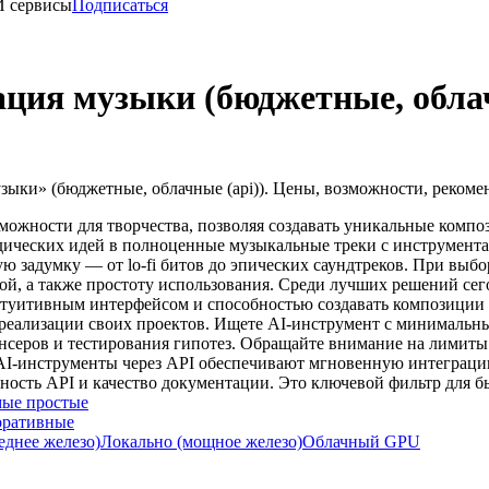
И сервисы
Подписаться
ация музыки (бюджетные, облач
ыки» (бюджетные, облачные (api)). Цены, возможности, рекоме
ожности для творчества, позволяя создавать уникальные компо
дических идей в полноценные музыкальные треки с инструмента
 задумку — от lo-fi битов до эпических саундтреков. При выбо
рой, а также простоту использования. Среди лучших решений се
нтуитивным интерфейсом и способностью создавать композиции с
 реализации своих проектов. Ищете AI-инструмент с минимальн
ансеров и тестирования гипотез. Обращайте внимание на лимиты
AI-инструменты через API обеспечивают мгновенную интеграцию
ьность API и качество документации. Это ключевой фильтр для 
ые простые
оративные
еднее железо)
Локально (мощное железо)
Облачный GPU