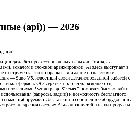
ные (api)) — 2026
ндации.
зиции даже без профессиональных навыков. Эта задача
лами, вокалом и сложной аранжировкой. AI здесь выступает в
ре инструмента стоит обращать внимание на качество и
годня — Suno V5, известный своей детализированной работой с
 четкой формой. Оба сервиса постоянно развиваются,
ыми вложениями? Фильтр "до $20/мес" помогает быстро найти
 использования (запросы, задачи) и возможность бесплатного
 и масштабируемость без затрат на собственное оборудование.
быстрого внедрения готовых AI-возможностей в ваши продукты.