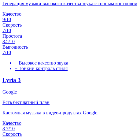
Генерация музыки высокого качества звука с точным контролем
Качество
9
/10
Скорость
7
/10
Простота
8.5
/10
Выгодность
7
/10
+
Высокое качество звука
+
Тонкий контроль стиля
Lyria 3
Google
Есть бесплатный план
Кастомная музыка в видео-продуктах Google.
Качество
8.7
/10
Скорость