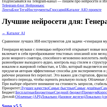
Подписывайся на Telegram-канал — пишем про нейросети и И
Telegram-блог Нейроньюс
Лента
Блог
Теги
Инструменты
Глоссарий
Каталог AI
О проекте
Лучшие нейросети для: Генер
← Каталог AI
Сравнение лучших ИИ-инструментов для задачи «генерация муз
Генерация музыки с помощью нейросетей открывает новые возм
включает в себя преобразование текстовых описаний или мело
роли мощного соавтора, способного мгновенно воплотить любую
разнообразие выходного аудио, контроль над стилем и структу
вокалом и жанровой гибкостью, и Udio, который выделяется и
предлагая авторам эффективные способы для экспериментов и
рабочие решения без переплат. Это важно для стартапов, фрил
пробного периода, чтобы оценить реальную пользу. Облачные 
При выборе обратите внимание на стоимость запросов, стабил
Приоритет:
Лучшее качество
Самые быстрые
Самые дешёвые
Сам
Бюджет:
Бесплатные
Бюджетные
Средний бюджет
Премиум
Корп
Деплой:
Облачные (API)
Локально (базовое железо)
Локально (ср
Suno v5.5