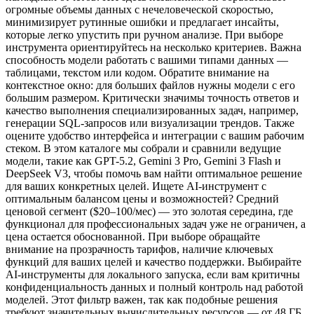
огромные объемы данных с нечеловеческой скоростью,
минимизирует рутинные ошибки и предлагает инсайты,
которые легко упустить при ручном анализе. При выборе
инструмента ориентируйтесь на несколько критериев. Важна
способность модели работать с вашими типами данных —
таблицами, текстом или кодом. Обратите внимание на
контекстное окно: для больших файлов нужны модели с его
большим размером. Критически значимы точность ответов и
качество выполнения специализированных задач, например,
генерации SQL-запросов или визуализации трендов. Также
оцените удобство интерфейса и интеграции с вашим рабочим
стеком. В этом каталоге мы собрали и сравнили ведущие
модели, такие как GPT-5.2, Gemini 3 Pro, Gemini 3 Flash и
DeepSeek V3, чтобы помочь вам найти оптимальное решение
для ваших конкретных целей. Ищете AI-инструмент с
оптимальным балансом цены и возможностей? Средний
ценовой сегмент ($20–100/мес) — это золотая середина, где
функционал для профессиональных задач уже не ограничен, а
цена остается обоснованной. При выборе обращайте
внимание на прозрачность тарифов, наличие ключевых
функций для ваших целей и качество поддержки. Выбирайте
AI-инструменты для локального запуска, если вам критичны
конфиденциальность данных и полный контроль над работой
моделей. Этот фильтр важен, так как подобные решения
требуют значительных вычислительных ресурсов — от 48 ГБ