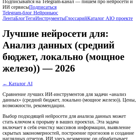
Подписывайся на Telegram-канал — пишем про нейросети и
ИИ сервисы
Подписаться
Telegram-блог Нейроньюс
Лента
Блог
Теги
Инструменты
Глоссарий
Каталог AI
О проекте
Лучшие нейросети для:
Анализ данных (средний
бюджет, локально (мощное
железо)) — 2026
← Каталог AI
Сравнение лучших ИИ-инструментов для задачи «анализ
данных» (средний бюджет, локально (мощное железо)). Цены,
возможности, рекомендации.
Выбор подходящей нейросети для анализа данных может
стать ключом к прорыву в ваших проектах. Эта задача
включает в себя очистку массивов информации, выявление
скрытых закономерностей, построение прогнозов и создание
наглядных отчетов. ИИ здесь незаменим: он обрабатывает