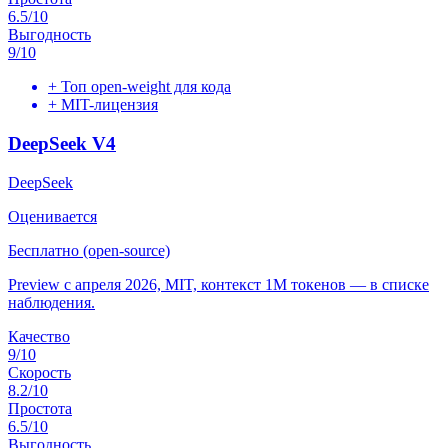
6.5
/10
Выгодность
9
/10
+
Топ open-weight для кода
+
MIT-лицензия
DeepSeek V4
DeepSeek
Оценивается
Бесплатно (open-source)
Preview с апреля 2026, MIT, контекст 1M токенов — в списке
наблюдения.
Качество
9
/10
Скорость
8.2
/10
Простота
6.5
/10
Выгодность