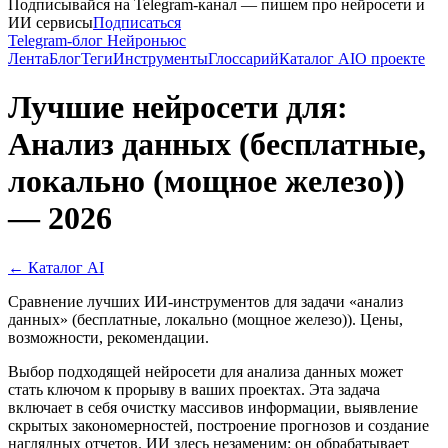
Подписывайся на Telegram-канал — пишем про нейросети и
ИИ сервисы
Подписаться
Telegram-блог Нейроньюс
Лента
Блог
Теги
Инструменты
Глоссарий
Каталог AI
О проекте
Лучшие нейросети для:
Анализ данных (бесплатные,
локально (мощное железо))
— 2026
← Каталог AI
Сравнение лучших ИИ-инструментов для задачи «анализ
данных» (бесплатные, локально (мощное железо)). Цены,
возможности, рекомендации.
Выбор подходящей нейросети для анализа данных может
стать ключом к прорыву в ваших проектах. Эта задача
включает в себя очистку массивов информации, выявление
скрытых закономерностей, построение прогнозов и создание
наглядных отчетов. ИИ здесь незаменим: он обрабатывает