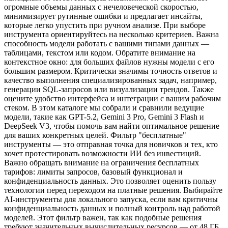
огромные объемы данных с нечеловеческой скоростью,
минимизирует рутинные ошибки и предлагает инсайты,
которые легко упустить при ручном анализе. При выборе
инструмента ориентируйтесь на несколько критериев. Важна
способность модели работать с вашими типами данных —
таблицами, текстом или кодом. Обратите внимание на
контекстное окно: для больших файлов нужны модели с его
большим размером. Критически значимы точность ответов и
качество выполнения специализированных задач, например,
генерации SQL-запросов или визуализации трендов. Также
оцените удобство интерфейса и интеграции с вашим рабочим
стеком. В этом каталоге мы собрали и сравнили ведущие
модели, такие как GPT-5.2, Gemini 3 Pro, Gemini 3 Flash и
DeepSeek V3, чтобы помочь вам найти оптимальное решение
для ваших конкретных целей. Фильтр "бесплатные"
инструменты — это отправная точка для новичков и тех, кто
хочет протестировать возможности ИИ без инвестиций.
Важно обращать внимание на ограничения бесплатных
тарифов: лимиты запросов, базовый функционал и
конфиденциальность данных. Это позволяет оценить пользу
технологии перед переходом на платные решения. Выбирайте
AI-инструменты для локального запуска, если вам критичны
конфиденциальность данных и полный контроль над работой
моделей. Этот фильтр важен, так как подобные решения
требуют значительных вычислительных ресурсов — от 48 ГБ