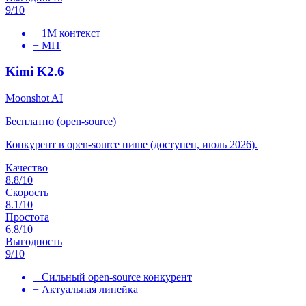
9
/10
+
1M контекст
+
MIT
Kimi K2.6
Moonshot AI
Бесплатно (open-source)
Конкурент в open-source нише (доступен, июль 2026).
Качество
8.8
/10
Скорость
8.1
/10
Простота
6.8
/10
Выгодность
9
/10
+
Сильный open-source конкурент
+
Актуальная линейка