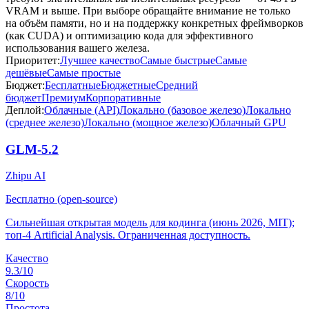
VRAM и выше. При выборе обращайте внимание не только
на объём памяти, но и на поддержку конкретных фреймворков
(как CUDA) и оптимизацию кода для эффективного
использования вашего железа.
Приоритет:
Лучшее качество
Самые быстрые
Самые
дешёвые
Самые простые
Бюджет:
Бесплатные
Бюджетные
Средний
бюджет
Премиум
Корпоративные
Деплой:
Облачные (API)
Локально (базовое железо)
Локально
(среднее железо)
Локально (мощное железо)
Облачный GPU
GLM-5.2
Zhipu AI
Бесплатно (open-source)
Сильнейшая открытая модель для кодинга (июнь 2026, MIT);
топ-4 Artificial Analysis. Ограниченная доступность.
Качество
9.3
/10
Скорость
8
/10
Простота