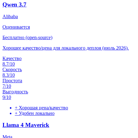
Qwen 3.7
Alibaba
Оценивается
Бесплатно (open-source)
Хорошее качество/цена для локального деплоя (июль 2026).
Качество
8.7
/10
Скорость
8.3
/10
Простота
7
/10
Выгодность
9
/10
+
Хорошая цена/качество
+
Удобен локально
Llama 4 Maverick
Meta