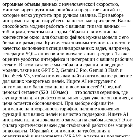
огромные объемы данных с нечеловеческой скоростью,
минимизирует рутинные ошибки и предлагает инсайты,
которые легко упустить при ручном анализе. При выборе
инструмента ориентируйтесь на несколько критериев. Важна
способность модели работать с вашими типами данных —
таблицами, текстом или кодом. Обратите внимание на
контекстное окно: для больших файлов нужны модели с его
большим размером. Критически значимы точность ответов и
качество выполнения специализированных задач, например,
генерации SQL-запросов или визуализации трендов. Также
оцените удобство интерфейса и интеграции с вашим рабочим
стеком. В этом каталоге мы собрали и сравнили ведущие
модели, такие как GPT-5.2, Gemini 3 Pro, Gemini 3 Flash и
DeepSeek V3, чтобы помочь вам найти оптимальное решение
для ваших конкретных целей. Ищете AI-инструмент с
оптимальным балансом цены и возможностей? Средний
ценовой сегмент ($20–100/мес) — это золотая середина, где
функционал для профессиональных задач уже не ограничен, а
цена остается обоснованной. При выборе обращайте
внимание на прозрачность тарифов, наличие ключевых
функций для ваших целей и качество поддержки. Ищете AI-
инструменты для локального запуска на слабом железе? Этот
фильтр критически важен для стабильной работы без мощной
видеокарты. Обращайте внимание на требования к
оперативной и видеопамяти (VRAM), а также на поддержку