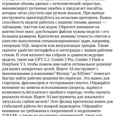
огромные объемы данных с нечеловеческой скоростью,
минимизирует рутинные ошибки и предлагает инсайты,
которые легко упустить при ручном анализе. При выборе
инструмента ориентируйтесь на несколько критериев. Важна
способность модели работать с вашими типами данных —
таблицами, текстом или кодом. Обратите внимание на
контекстное окно: для больших файлов нужны модели с его
большим размером. Критически значимы точность ответов и
качество выполнения специализированных задач, например,
генерации SQL-запросов или визуализации трендов. Также
оцените удобство интерфейса и интеграции с вашим рабочим
стеком. В этом каталоге мы собрали и сравнили ведущие
модели, такие как GPT-5.2, Gemini 3 Pro, Gemini 3 Flash и
DeepSeek V3, чтобы помочь вам найти оптимальное решение
для ваших конкретных целей. Ищете AI-инструмент с
минимальными вложениями? Фильтр "до $20/мес" помогает
быстро найти рабочие решения без переплат. Это важно для
стартапов, фрилансеров и тестирования гипотез. Обращайте
внимание на лимиты использования (запросы, задачи) и
возможность бесплатного пробного периода, чтобы оценить
реальную пользу. Ищете AI-инструменты для локального
запуска на слабом железе? Этот фильтр критически важен для
стабильной работы без мощной видеокарты. Обращайте
внимание на требования к оперативной и видеопамяти
(VRAM), а также на поддержку оптимизаций, таких как