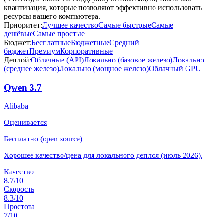
квантизация, которые позволяют эффективно использовать
ресурсы вашего компьютера.
Приоритет:
Лучшее качество
Самые быстрые
Самые
дешёвые
Самые простые
Бюджет:
Бесплатные
Бюджетные
Средний
бюджет
Премиум
Корпоративные
Деплой:
Облачные (API)
Локально (базовое железо)
Локально
(среднее железо)
Локально (мощное железо)
Облачный GPU
Qwen 3.7
Alibaba
Оценивается
Бесплатно (open-source)
Хорошее качество/цена для локального деплоя (июль 2026).
Качество
8.7
/10
Скорость
8.3
/10
Простота
7
/10