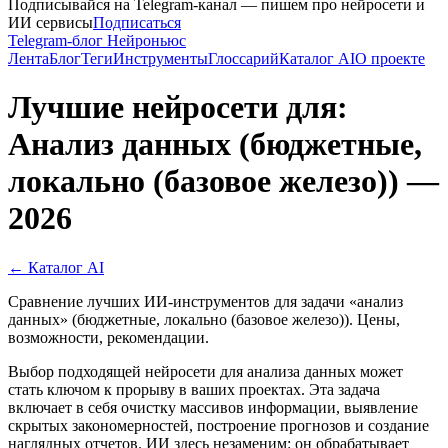
Подписывайся на Telegram-канал — пишем про нейросети и
ИИ сервисы
Подписаться
Telegram-блог Нейроньюс
Лента
Блог
Теги
Инструменты
Глоссарий
Каталог AI
О проекте
Лучшие нейросети для:
Анализ данных (бюджетные,
локально (базовое железо)) —
2026
← Каталог AI
Сравнение лучших ИИ-инструментов для задачи «анализ
данных» (бюджетные, локально (базовое железо)). Цены,
возможности, рекомендации.
Выбор подходящей нейросети для анализа данных может
стать ключом к прорыву в ваших проектах. Эта задача
включает в себя очистку массивов информации, выявление
скрытых закономерностей, построение прогнозов и создание
наглядных отчетов. ИИ здесь незаменим: он обрабатывает