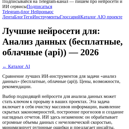
Подписывайся на Telegram-канал — пишем про нейросети и
ИИ сервисы
Подписаться
Telegram-блог Нейроньюс
Лента
Блог
Теги
Инструменты
Глоссарий
Каталог AI
О проекте
Лучшие нейросети для:
Анализ данных (бесплатные,
облачные (api)) — 2026
← Каталог AI
Сравнение лучших ИИ-инструментов для задачи «анализ
данных» (бесплатные, облачные (api)). Цены, возможности,
рекомендации.
Выбор подходящей нейросети для анализа данных может
стать ключом к прорыву в ваших проектах. Эта задача
включает в себя очистку массивов информации, выявление
скрытых закономерностей, построение прогнозов и создание
наглядных отчетов. ИИ здесь незаменим: он обрабатывает
огромные объемы данных с нечеловеческой скоростью,
минимизирует рутинные ошибки и предлагает инсайты,