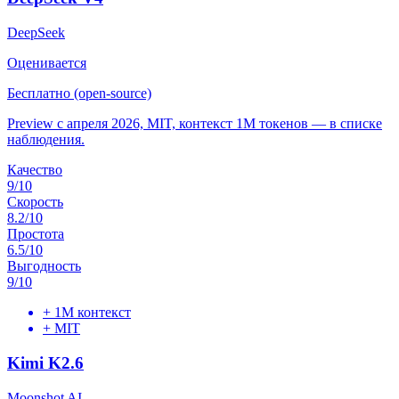
DeepSeek
Оценивается
Бесплатно (open-source)
Preview с апреля 2026, MIT, контекст 1M токенов — в списке
наблюдения.
Качество
9
/10
Скорость
8.2
/10
Простота
6.5
/10
Выгодность
9
/10
+
1M контекст
+
MIT
Kimi K2.6
Moonshot AI