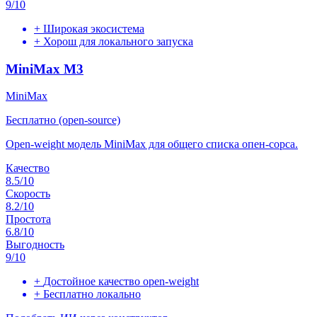
9
/10
+
Широкая экосистема
+
Хорош для локального запуска
MiniMax M3
MiniMax
Бесплатно (open-source)
Open-weight модель MiniMax для общего списка опен-сорса.
Качество
8.5
/10
Скорость
8.2
/10
Простота
6.8
/10
Выгодность
9
/10
+
Достойное качество open-weight
+
Бесплатно локально