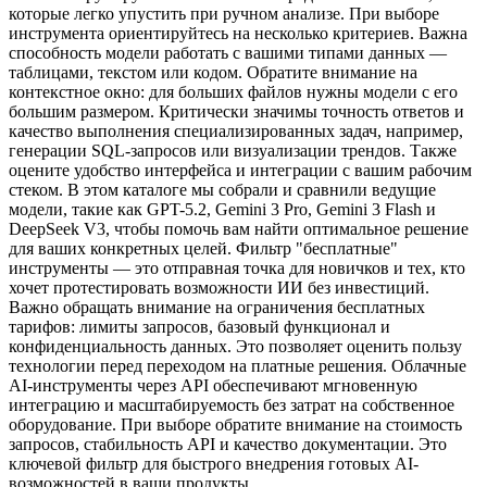
которые легко упустить при ручном анализе. При выборе
инструмента ориентируйтесь на несколько критериев. Важна
способность модели работать с вашими типами данных —
таблицами, текстом или кодом. Обратите внимание на
контекстное окно: для больших файлов нужны модели с его
большим размером. Критически значимы точность ответов и
качество выполнения специализированных задач, например,
генерации SQL-запросов или визуализации трендов. Также
оцените удобство интерфейса и интеграции с вашим рабочим
стеком. В этом каталоге мы собрали и сравнили ведущие
модели, такие как GPT-5.2, Gemini 3 Pro, Gemini 3 Flash и
DeepSeek V3, чтобы помочь вам найти оптимальное решение
для ваших конкретных целей. Фильтр "бесплатные"
инструменты — это отправная точка для новичков и тех, кто
хочет протестировать возможности ИИ без инвестиций.
Важно обращать внимание на ограничения бесплатных
тарифов: лимиты запросов, базовый функционал и
конфиденциальность данных. Это позволяет оценить пользу
технологии перед переходом на платные решения. Облачные
AI-инструменты через API обеспечивают мгновенную
интеграцию и масштабируемость без затрат на собственное
оборудование. При выборе обратите внимание на стоимость
запросов, стабильность API и качество документации. Это
ключевой фильтр для быстрого внедрения готовых AI-
возможностей в ваши продукты.