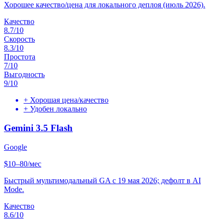
Хорошее качество/цена для локального деплоя (июль 2026).
Качество
8.7
/10
Скорость
8.3
/10
Простота
7
/10
Выгодность
9
/10
+
Хорошая цена/качество
+
Удобен локально
Gemini 3.5 Flash
Google
$10–80/мес
Быстрый мультимодальный GA с 19 мая 2026; дефолт в AI
Mode.
Качество
8.6
/10