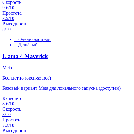
Скорость
9.6
/10
Простота
8.5
/10
Выгодность
8
/10
+
Очень быстрый
+
Дешёвый
Llama 4 Maverick
Meta
Бесплатно (open-source)
Базовый вариант Meta для локального запуска (доступен).
Качество
8.6
/10
Скорость
8
/10
Простота
7.2
/10
Выгодность