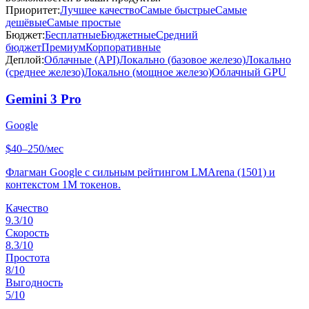
Приоритет:
Лучшее качество
Самые быстрые
Самые
дешёвые
Самые простые
Бюджет:
Бесплатные
Бюджетные
Средний
бюджет
Премиум
Корпоративные
Деплой:
Облачные (API)
Локально (базовое железо)
Локально
(среднее железо)
Локально (мощное железо)
Облачный GPU
Gemini 3 Pro
Google
$40–250/мес
Флагман Google с сильным рейтингом LMArena (1501) и
контекстом 1M токенов.
Качество
9.3
/10
Скорость
8.3
/10
Простота
8
/10
Выгодность
5
/10