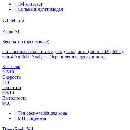
+
1M контекст
+
Сильный мультимодал
GLM-5.2
Zhipu AI
Бесплатно (open-source)
Сильнейшая открытая модель для кодинга (июнь 2026, MIT);
топ-4 Artificial Analysis. Ограниченная доступность.
Качество
9.3
/10
Скорость
8
/10
Простота
6.5
/10
Выгодность
9
/10
+
Топ open-weight для кода
+
MIT-лицензия
DeepSeek V4