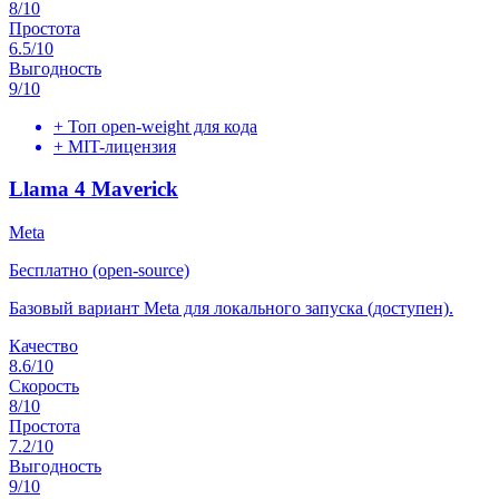
8
/10
Простота
6.5
/10
Выгодность
9
/10
+
Топ open-weight для кода
+
MIT-лицензия
Llama 4 Maverick
Meta
Бесплатно (open-source)
Базовый вариант Meta для локального запуска (доступен).
Качество
8.6
/10
Скорость
8
/10
Простота
7.2
/10
Выгодность
9
/10