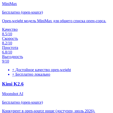
MiniMax
Бесплатно (open-source)
Open-weight модель MiniMax для общего списка опен-сорса.
Качество
8.5
/10
Скорость
8.2
/10
Простота
6.8
/10
Выгодность
9
/10
+
Достойное качество open-weight
+
Бесплатно локально
Kimi K2.6
Moonshot AI
Бесплатно (open-source)
Конкурент в open-source нише (доступен, июль 2026).