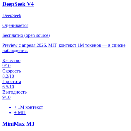
DeepSeek V4
DeepSeek
Оценивается
Бесплатно (open-source)
Preview с апреля 2026, MIT, контекст 1M токенов — в списке
наблюдения.
Качество
9
/10
Скорость
8.2
/10
Простота
6.5
/10
Выгодность
9
/10
+
1M контекст
+
MIT
MiniMax M3