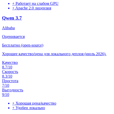
+
Работает на слабом GPU
+
Apache 2.0 лицензия
Qwen 3.7
Alibaba
Оценивается
Бесплатно (open-source)
Хорошее качество/цена для локального деплоя (июль 2026).
Качество
8.7
/10
Скорость
8.3
/10
Простота
7
/10
Выгодность
9
/10
+
Хорошая цена/качество
+
Удобен локально