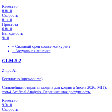
Качество
8.8
/10
Скорость
8.1
/10
Простота
6.8
/10
Выгодность
9
/10
+
Сильный open-source конкурент
+
Актуальная линейка
GLM-5.2
Zhipu AI
Бесплатно (open-source)
Сильнейшая открытая модель для кодинга (июнь 2026, MIT);
топ-4 Artificial Analysis. Ограниченная доступность.
Качество
9.3
/10
Скорость