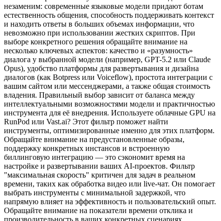
незаменим: современные языковые модели придают ботам
естественность общения, способность поддерживать контекст
и находить ответы в больших объемах информации, что
невозможно при использовании жестких скриптов. При
выборе конкретного решения обращайте внимание на
несколько ключевых аспектов: качество и «разумность»
диалога у выбранной модели (например, GPT-5.2 или Claude
Opus), удобство платформы для развертывания и дизайна
диалогов (как Botpress или Voiceflow), простота интеграции с
вашим сайтом или мессенджерами, а также общая стоимость
владения. Правильный выбор зависит от баланса между
интеллектуальными возможностями модели и практичностью
инструмента для её внедрения. Используете облачные GPU на
RunPod или Vast.ai? Этот фильтр поможет найти
инструменты, оптимизированные именно для этих платформ.
Обращайте внимание на предустановленные образы,
поддержку конкретных инстансов и встроенную
биллинговую интеграцию — это сэкономит время на
настройке и развертывании ваших AI-проектов. Фильтр
"максимальная скорость" критичен для задач в реальном
времени, таких как обработка видео или live-чат. Он помогает
выбрать инструменты с минимальной задержкой, что
напрямую влияет на эффективность и пользовательский опыт.
Обращайте внимание на показатели времени отклика и
производительность в ваших конкретных сценариях