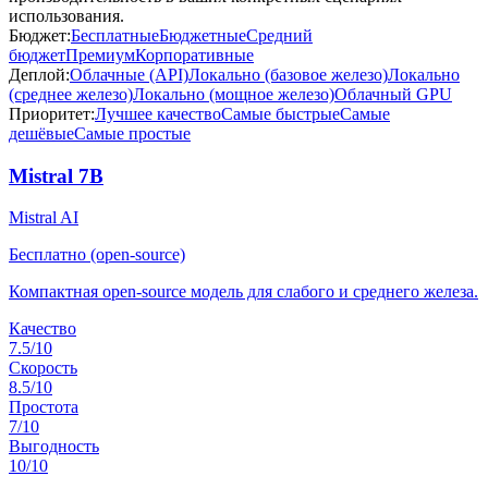
использования.
Бюджет:
Бесплатные
Бюджетные
Средний
бюджет
Премиум
Корпоративные
Деплой:
Облачные (API)
Локально (базовое железо)
Локально
(среднее железо)
Локально (мощное железо)
Облачный GPU
Приоритет:
Лучшее качество
Самые быстрые
Самые
дешёвые
Самые простые
Mistral 7B
Mistral AI
Бесплатно (open-source)
Компактная open-source модель для слабого и среднего железа.
Качество
7.5
/10
Скорость
8.5
/10
Простота
7
/10
Выгодность
10
/10