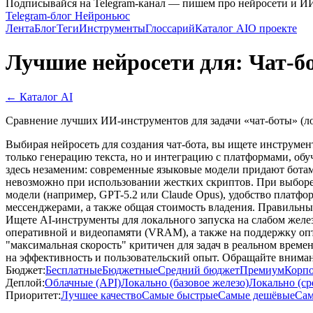
Подписывайся на Telegram-канал — пишем про нейросети и И
Telegram-блог Нейроньюс
Лента
Блог
Теги
Инструменты
Глоссарий
Каталог AI
О проекте
Лучшие нейросети для: Чат-б
← Каталог AI
Сравнение лучших ИИ-инструментов для задачи «чат-боты» (ло
Выбирая нейросеть для создания чат-бота, вы ищете инструмент
только генерацию текста, но и интеграцию с платформами, об
здесь незаменим: современные языковые модели придают ботам
невозможно при использовании жестких скриптов. При выборе 
модели (например, GPT-5.2 или Claude Opus), удобство платфор
мессенджерами, а также общая стоимость владения. Правильны
Ищете AI-инструменты для локального запуска на слабом желе
оперативной и видеопамяти (VRAM), а также на поддержку опт
"максимальная скорость" критичен для задач в реальном време
на эффективность и пользовательский опыт. Обращайте вниман
Бюджет:
Бесплатные
Бюджетные
Средний бюджет
Премиум
Корп
Деплой:
Облачные (API)
Локально (базовое железо)
Локально (ср
Приоритет:
Лучшее качество
Самые быстрые
Самые дешёвые
Сам