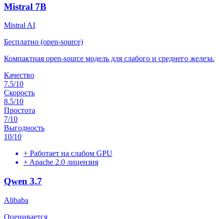
Mistral 7B
Mistral AI
Бесплатно (open-source)
Компактная open-source модель для слабого и среднего железа.
Качество
7.5
/10
Скорость
8.5
/10
Простота
7
/10
Выгодность
10
/10
+
Работает на слабом GPU
+
Apache 2.0 лицензия
Qwen 3.7
Alibaba
Оценивается