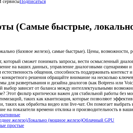
И сервисы
Подписаться
оты (Самые быстрые, локально 
кально (базовое железо), самые быстрые). Цены, возможности, 
, который сможет понимать запросы, вести осмысленный диалог и
учение на ваших данных, управление диалоговыми сценариями и
 естественность общения, способность поддерживать контекст и
конкретного решения обращайте внимание на несколько ключевы
мы для развертывания и дизайна диалогов (как Botpress или Voi
й выбор зависит от баланса между интеллектуальными возможно
зе? Этот фильтр критически важен для стабильной работы без 
имизаций, таких как квантизация, которые позволяют эффектив
ни, таких как обработка видео или live-чат. Он помогает выбра
ие на показатели времени отклика и производительность в ваш
оративные
еднее железо)
Локально (мощное железо)
Облачный GPU
ые простые