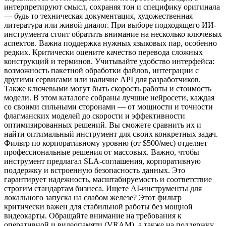
интерпретируют смысл, сохраняя тон и специфику оригинала
— будь то техническая документация, художественная
литература или живой диалог. При выборе подходящего ИИ-
инструмента стоит обратить внимание на несколько ключевых
аспектов. Важна поддержка нужных языковых пар, особенно
редких. Критически оцените качество перевода сложных
конструкций и терминов. Учитывайте удобство интерфейса:
возможность пакетной обработки файлов, интеграции с
другими сервисами или наличие API для разработчиков.
Также ключевыми могут быть скорость работы и стоимость
модели. В этом каталоге собраны лучшие нейросети, каждая
со своими сильными сторонами — от мощности и точности
флагманских моделей до скорости и эффективности
оптимизированных решений. Вы сможете сравнить их и
найти оптимальный инструмент для своих конкретных задач.
Фильтр по корпоративному уровню (от $500/мес) отделяет
профессиональные решения от массовых. Важно, чтобы
инструмент предлагал SLA-соглашения, корпоративную
поддержку и встроенную безопасность данных. Это
гарантирует надежность, масштабируемость и соответствие
строгим стандартам бизнеса. Ищете AI-инструменты для
локального запуска на слабом железе? Этот фильтр
критически важен для стабильной работы без мощной
видеокарты. Обращайте внимание на требования к
оперативной и видеопамяти (VRAM), а также на поддержку