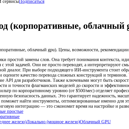
И сервисы
Подписаться
од (корпоративные, облачный 
рпоративные, облачный gpu). Цены, возможности, рекомендации
амки простой замены слов. Она требует понимания контекста, ид
 с этой задачей. Они не просто переводят, а интерпретируют см
вой диалог. При выборе подходящего ИИ-инструмента стоит обр
и оцените качество перевода сложных конструкций и терминов.
ие API для разработчиков. Также ключевыми могут быть скорост
сти и точности флагманских моделей до скорости и эффективн
ильтр по корпоративному уровню (от $500/мес) отделяет профе
нную безопасность данных. Это гарантирует надежность, масшта
тр поможет найти инструменты, оптимизированные именно для 
нговую интеграцию — это сэкономит время на настройке и разв
ые простые
оративные
еднее железо)
Локально (мощное железо)
Облачный GPU