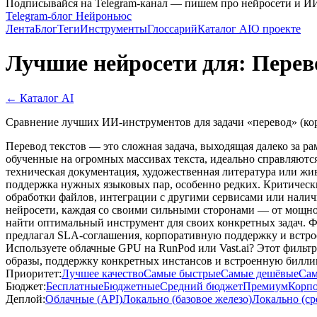
Подписывайся на Telegram-канал — пишем про нейросети и И
Telegram-блог Нейроньюс
Лента
Блог
Теги
Инструменты
Глоссарий
Каталог AI
О проекте
Лучшие нейросети для: Перев
← Каталог AI
Сравнение лучших ИИ-инструментов для задачи «перевод» (ко
Перевод текстов — это сложная задача, выходящая далеко за р
обученные на огромных массивах текста, идеально справляются
техническая документация, художественная литература или жи
поддержка нужных языковых пар, особенно редких. Критическ
обработки файлов, интеграции с другими сервисами или налич
нейросети, каждая со своими сильными сторонами — от мощно
найти оптимальный инструмент для своих конкретных задач. Ф
предлагал SLA-соглашения, корпоративную поддержку и встрое
Используете облачные GPU на RunPod или Vast.ai? Этот филь
образы, поддержку конкретных инстансов и встроенную билли
Приоритет:
Лучшее качество
Самые быстрые
Самые дешёвые
Сам
Бюджет:
Бесплатные
Бюджетные
Средний бюджет
Премиум
Корп
Деплой:
Облачные (API)
Локально (базовое железо)
Локально (ср