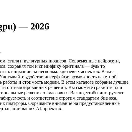
gpu) — 2026
.
иом, стиля и культурных нюансов. Современные нейросети,
ысл, сохраняя тон и специфику оригинала — будь то
атить внимание на несколько ключевых аспектов. Важна
 Учитывайте удобство интерфейса: возможность пакетной
ь работы и стоимость модели. В этом каталоге собраны лучшие
ости оптимизированных решений. Вы сможете сравнить их и
ссиональные решения от массовых. Важно, чтобы инструмент
бируемость и соответствие строгим стандартам бизнеса.
этих платформ. Обращайте внимание на предустановленные
ертывании ваших AI-проектов.