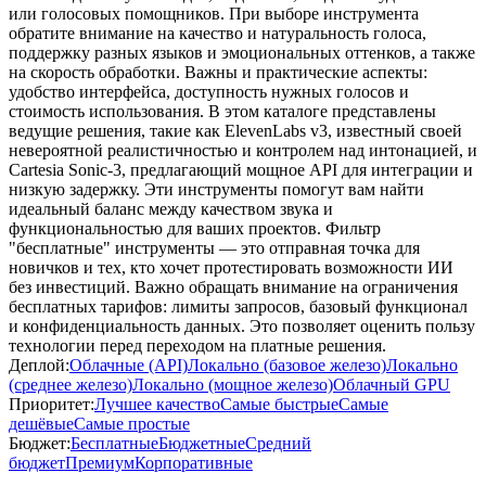
или голосовых помощников. При выборе инструмента
обратите внимание на качество и натуральность голоса,
поддержку разных языков и эмоциональных оттенков, а также
на скорость обработки. Важны и практические аспекты:
удобство интерфейса, доступность нужных голосов и
стоимость использования. В этом каталоге представлены
ведущие решения, такие как ElevenLabs v3, известный своей
невероятной реалистичностью и контролем над интонацией, и
Cartesia Sonic-3, предлагающий мощное API для интеграции и
низкую задержку. Эти инструменты помогут вам найти
идеальный баланс между качеством звука и
функциональностью для ваших проектов. Фильтр
"бесплатные" инструменты — это отправная точка для
новичков и тех, кто хочет протестировать возможности ИИ
без инвестиций. Важно обращать внимание на ограничения
бесплатных тарифов: лимиты запросов, базовый функционал
и конфиденциальность данных. Это позволяет оценить пользу
технологии перед переходом на платные решения.
Деплой:
Облачные (API)
Локально (базовое железо)
Локально
(среднее железо)
Локально (мощное железо)
Облачный GPU
Приоритет:
Лучшее качество
Самые быстрые
Самые
дешёвые
Самые простые
Бюджет:
Бесплатные
Бюджетные
Средний
бюджет
Премиум
Корпоративные