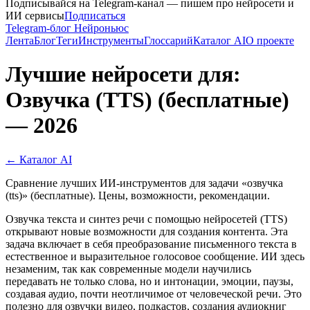
Подписывайся на Telegram-канал — пишем про нейросети и
ИИ сервисы
Подписаться
Telegram-блог Нейроньюс
Лента
Блог
Теги
Инструменты
Глоссарий
Каталог AI
О проекте
Лучшие нейросети для:
Озвучка (TTS) (бесплатные)
— 2026
← Каталог AI
Сравнение лучших ИИ-инструментов для задачи «озвучка
(tts)» (бесплатные). Цены, возможности, рекомендации.
Озвучка текста и синтез речи с помощью нейросетей (TTS)
открывают новые возможности для создания контента. Эта
задача включает в себя преобразование письменного текста в
естественное и выразительное голосовое сообщение. ИИ здесь
незаменим, так как современные модели научились
передавать не только слова, но и интонации, эмоции, паузы,
создавая аудио, почти неотличимое от человеческой речи. Это
полезно для озвучки видео, подкастов, создания аудиокниг