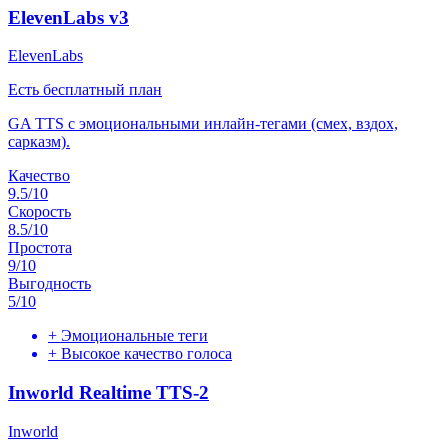
ElevenLabs v3
ElevenLabs
Есть бесплатный план
GA TTS с эмоциональными инлайн-тегами (смех, вздох,
сарказм).
Качество
9.5
/10
Скорость
8.5
/10
Простота
9
/10
Выгодность
5
/10
+
Эмоциональные теги
+
Высокое качество голоса
Inworld Realtime TTS-2
Inworld