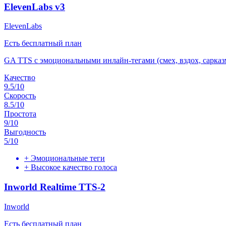
ElevenLabs v3
ElevenLabs
Есть бесплатный план
GA TTS с эмоциональными инлайн-тегами (смех, вздох, сарказ
Качество
9.5
/10
Скорость
8.5
/10
Простота
9
/10
Выгодность
5
/10
+
Эмоциональные теги
+
Высокое качество голоса
Inworld Realtime TTS-2
Inworld
Есть бесплатный план