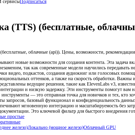
И сервисы
Подписаться
а (TTS) (бесплатные, облачные
(бесплатные, облачные (api)). Цены, возможности, рекомендации
рывают новые возможности для создания контента. Эта задача вк
езаменим, так как современные модели научились передавать не 
вучки видео, подкастов, создания аудиокниг или голосовых пом
эмоциональных оттенков, а также на скорость обработки. Важны 
редставлены ведущие решения, такие как ElevenLabs v3, извест
 интеграции и низкую задержку. Эти инструменты помогут вам н
инструменты — это отправная точка для новичков и тех, кто х
ы запросов, базовый функционал и конфиденциальность данных.
спечивают мгновенную интеграцию и масштабируемость без затра
о документации. Это ключевой фильтр для быстрого внедрения г
ые простые
оративные
еднее железо)
Локально (мощное железо)
Облачный GPU