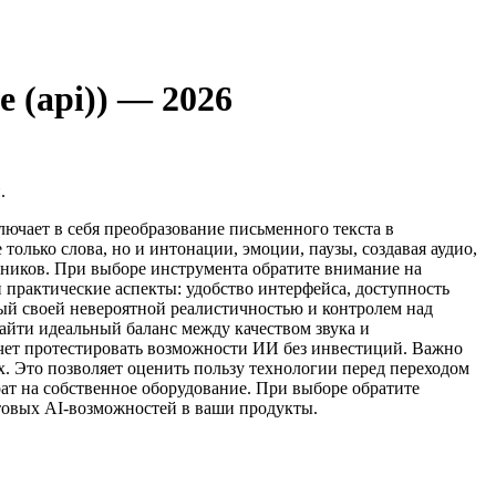
 (api)) — 2026
.
лючает в себя преобразование письменного текста в
только слова, но и интонации, эмоции, паузы, создавая аудио,
ощников. При выборе инструмента обратите внимание на
и практические аспекты: удобство интерфейса, доступность
ный своей невероятной реалистичностью и контролем над
айти идеальный баланс между качеством звука и
очет протестировать возможности ИИ без инвестиций. Важно
 Это позволяет оценить пользу технологии перед переходом
т на собственное оборудование. При выборе обратите
отовых AI-возможностей в ваши продукты.