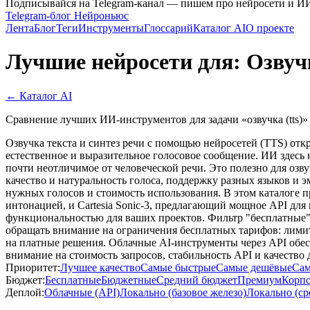
Подписывайся на Telegram-канал — пишем про нейросети и И
Telegram-блог Нейроньюс
Лента
Блог
Теги
Инструменты
Глоссарий
Каталог AI
О проекте
Лучшие нейросети для: Озвучк
← Каталог AI
Сравнение лучших ИИ-инструментов для задачи «озвучка (tts)» 
Озвучка текста и синтез речи с помощью нейросетей (TTS) отк
естественное и выразительное голосовое сообщение. ИИ здесь н
почти неотличимое от человеческой речи. Это полезно для оз
качество и натуральность голоса, поддержку разных языков и 
нужных голосов и стоимость использования. В этом каталоге п
интонацией, и Cartesia Sonic-3, предлагающий мощное API для
функциональностью для ваших проектов. Фильтр "бесплатные" 
обращать внимание на ограничения бесплатных тарифов: лимит
на платные решения. Облачные AI-инструменты через API обе
внимание на стоимость запросов, стабильность API и качеств
Приоритет:
Лучшее качество
Самые быстрые
Самые дешёвые
Сам
Бюджет:
Бесплатные
Бюджетные
Средний бюджет
Премиум
Корп
Деплой:
Облачные (API)
Локально (базовое железо)
Локально (ср