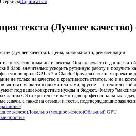
И сервисы
Подписаться
ция текста (Лучшее качество)
ста» (лучшее качество). Цены, возможности, рекомендации.
оте с искусственным интеллектом. Она включает создание стате
кий блок, значительно ускорить рутинную работу и получить ка
флагманов вроде GPT-5.2 и Claude Opus для сложных проектов д
ие не только на качество и креативность ответов, но и на конт
вляются с маркетинговыми текстами, другие — с технической д
умент под ваши конкретные нужды и бюджет. Фильтр "максималь
ых данных. Это критически важно для профессиональных задач
е задачи, а также на отзывы и тесты, подтверждающие заявленн
оративные
еднее железо)
Локально (мощное железо)
Облачный GPU
ые простые