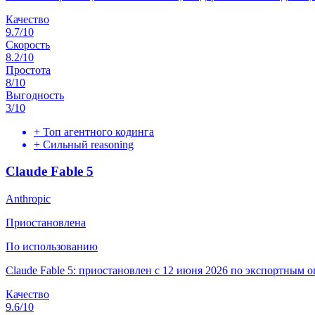
Качество
9.7
/10
Скорость
8.2
/10
Простота
8
/10
Выгодность
3
/10
+
Топ агентного кодинга
+
Сильный reasoning
Claude Fable 5
Anthropic
Приостановлена
По использованию
Claude Fable 5: приостановлен с 12 июня 2026 по экспортным
Качество
9.6
/10