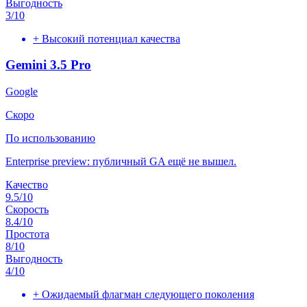
Выгодность
3
/10
+
Высокий потенциал качества
Gemini 3.5 Pro
Google
Скоро
По использованию
Enterprise preview: публичный GA ещё не вышел.
Качество
9.5
/10
Скорость
8.4
/10
Простота
8
/10
Выгодность
4
/10
+
Ожидаемый флагман следующего поколения