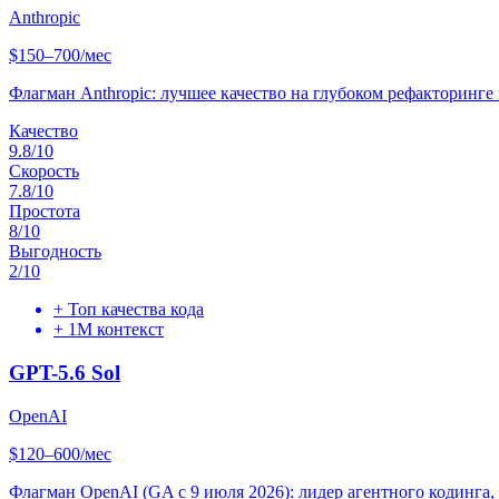
Anthropic
$150–700/мес
Флагман Anthropic: лучшее качество на глубоком рефакторинг
Качество
9.8
/10
Скорость
7.8
/10
Простота
8
/10
Выгодность
2
/10
+
Топ качества кода
+
1M контекст
GPT-5.6 Sol
OpenAI
$120–600/мес
Флагман OpenAI (GA с 9 июля 2026): лидер агентного кодинга, 