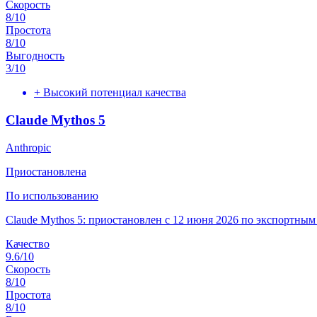
Скорость
8
/10
Простота
8
/10
Выгодность
3
/10
+
Высокий потенциал качества
Claude Mythos 5
Anthropic
Приостановлена
По использованию
Claude Mythos 5: приостановлен с 12 июня 2026 по экспортн
Качество
9.6
/10
Скорость
8
/10
Простота
8
/10