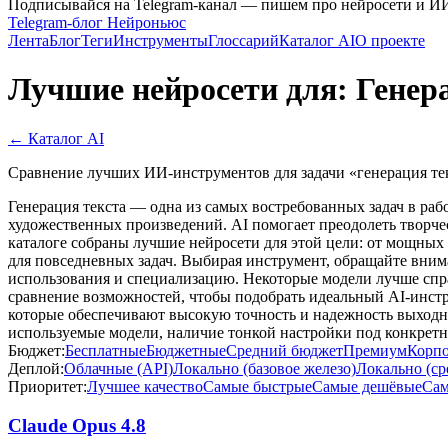
Подписывайся на Telegram-канал — пишем про нейросети и И
Telegram-блог Нейроньюс
Лента
Блог
Теги
Инструменты
Глоссарий
Каталог AI
О проекте
Лучшие нейросети для: Генера
← Каталог AI
Сравнение лучших ИИ-инструментов для задачи «генерация тек
Генерация текста — одна из самых востребованных задач в раб
художественных произведений. AI помогает преодолеть творчес
каталоге собраны лучшие нейросети для этой цели: от мощных 
для повседневных задач. Выбирая инструмент, обращайте вниман
использования и специализацию. Некоторые модели лучше спра
сравнение возможностей, чтобы подобрать идеальный AI-инстр
которые обеспечивают высокую точность и надежность выходн
используемые модели, наличие тонкой настройки под конкретны
Бюджет:
Бесплатные
Бюджетные
Средний бюджет
Премиум
Корп
Деплой:
Облачные (API)
Локально (базовое железо)
Локально (ср
Приоритет:
Лучшее качество
Самые быстрые
Самые дешёвые
Сам
Claude Opus 4.8