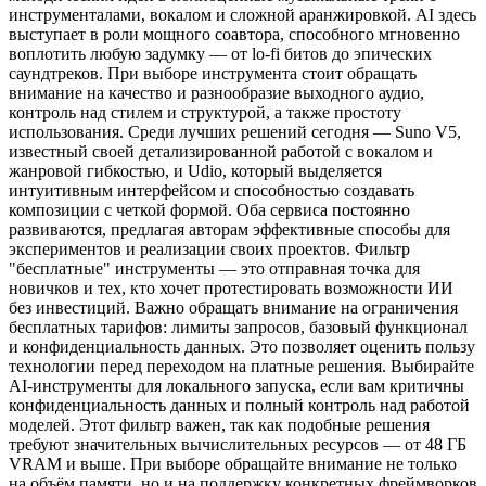
инструменталами, вокалом и сложной аранжировкой. AI здесь
выступает в роли мощного соавтора, способного мгновенно
воплотить любую задумку — от lo-fi битов до эпических
саундтреков. При выборе инструмента стоит обращать
внимание на качество и разнообразие выходного аудио,
контроль над стилем и структурой, а также простоту
использования. Среди лучших решений сегодня — Suno V5,
известный своей детализированной работой с вокалом и
жанровой гибкостью, и Udio, который выделяется
интуитивным интерфейсом и способностью создавать
композиции с четкой формой. Оба сервиса постоянно
развиваются, предлагая авторам эффективные способы для
экспериментов и реализации своих проектов. Фильтр
"бесплатные" инструменты — это отправная точка для
новичков и тех, кто хочет протестировать возможности ИИ
без инвестиций. Важно обращать внимание на ограничения
бесплатных тарифов: лимиты запросов, базовый функционал
и конфиденциальность данных. Это позволяет оценить пользу
технологии перед переходом на платные решения. Выбирайте
AI-инструменты для локального запуска, если вам критичны
конфиденциальность данных и полный контроль над работой
моделей. Этот фильтр важен, так как подобные решения
требуют значительных вычислительных ресурсов — от 48 ГБ
VRAM и выше. При выборе обращайте внимание не только
на объём памяти, но и на поддержку конкретных фреймворков