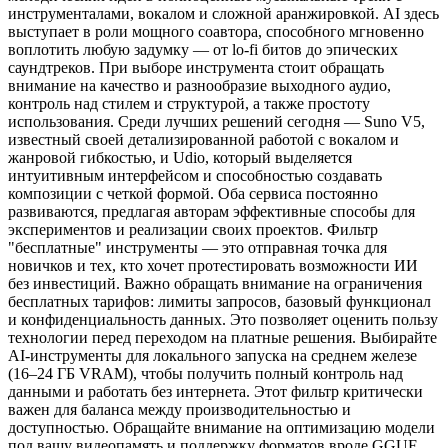
инструменталами, вокалом и сложной аранжировкой. AI здесь
выступает в роли мощного соавтора, способного мгновенно
воплотить любую задумку — от lo-fi битов до эпических
саундтреков. При выборе инструмента стоит обращать
внимание на качество и разнообразие выходного аудио,
контроль над стилем и структурой, а также простоту
использования. Среди лучших решений сегодня — Suno V5,
известный своей детализированной работой с вокалом и
жанровой гибкостью, и Udio, который выделяется
интуитивным интерфейсом и способностью создавать
композиции с четкой формой. Оба сервиса постоянно
развиваются, предлагая авторам эффективные способы для
экспериментов и реализации своих проектов. Фильтр
"бесплатные" инструменты — это отправная точка для
новичков и тех, кто хочет протестировать возможности ИИ
без инвестиций. Важно обращать внимание на ограничения
бесплатных тарифов: лимиты запросов, базовый функционал
и конфиденциальность данных. Это позволяет оценить пользу
технологии перед переходом на платные решения. Выбирайте
AI-инструменты для локального запуска на среднем железе
(16–24 ГБ VRAM), чтобы получить полный контроль над
данными и работать без интернета. Этот фильтр критически
важен для баланса между производительностью и
доступностью. Обращайте внимание на оптимизацию модели
под вашу видеопамять и поддержку форматов вроде GGUF