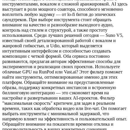
инструменталами, вокалом и сложной аранжировкой. AI здесь
выступает в роли мощного соавтора, способного мгновенно
воплотить любую задумку — от lo-fi битов до эпических
саундтреков. При выборе инструмента стоит обращать
внимание на качество и разнообразие выходного аудио,
контроль над стилем и структурой, а также простоту
использования. Среди лучших решений сегодня — Suno V5,
известный своей детализированной работой с вокалом и
жанровой гибкостью, и Udio, который выделяется
интуитивным интерфейсом и способностью создавать
композиции с четкой формой. Оба сервиса постоянно
развиваются, предлагая авторам эффективные способы для
экспериментов и реализации своих проектов. Используете
облачные GPU на RunPod или Vast.ai? Этот фильтр поможет
найти инструменты, оптимизированные именно для этих
платформ. Обращайте внимание на предустановленные
образы, поддержку конкретных инстансов и встроенную
биллинговую интеграцию — это сэкономит время на
настройке и развертывании ваших AI-проектов. Фильтр
"максимальная скорость" критичен для задач в реальном
времени, таких как обработка видео или live-чат. Он помогает
выбрать инструменты с минимальной задержкой, что
напрямую влияет на эффективность и пользовательский опыт.
Обращайте внимание на показатели времени отклика и
производительность в ваших конкретных сценариях