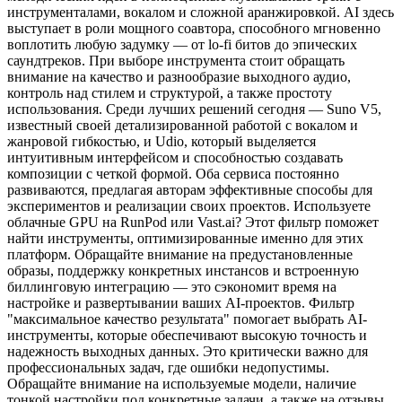
инструменталами, вокалом и сложной аранжировкой. AI здесь
выступает в роли мощного соавтора, способного мгновенно
воплотить любую задумку — от lo-fi битов до эпических
саундтреков. При выборе инструмента стоит обращать
внимание на качество и разнообразие выходного аудио,
контроль над стилем и структурой, а также простоту
использования. Среди лучших решений сегодня — Suno V5,
известный своей детализированной работой с вокалом и
жанровой гибкостью, и Udio, который выделяется
интуитивным интерфейсом и способностью создавать
композиции с четкой формой. Оба сервиса постоянно
развиваются, предлагая авторам эффективные способы для
экспериментов и реализации своих проектов. Используете
облачные GPU на RunPod или Vast.ai? Этот фильтр поможет
найти инструменты, оптимизированные именно для этих
платформ. Обращайте внимание на предустановленные
образы, поддержку конкретных инстансов и встроенную
биллинговую интеграцию — это сэкономит время на
настройке и развертывании ваших AI-проектов. Фильтр
"максимальное качество результата" помогает выбрать AI-
инструменты, которые обеспечивают высокую точность и
надежность выходных данных. Это критически важно для
профессиональных задач, где ошибки недопустимы.
Обращайте внимание на используемые модели, наличие
тонкой настройки под конкретные задачи, а также на отзывы