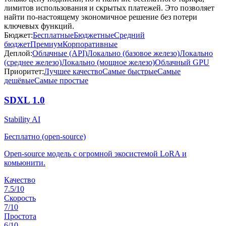
лимитов использования и скрытых платежей. Это позволяет
найти по-настоящему экономичное решение без потери
ключевых функций.
Бюджет:
Бесплатные
Бюджетные
Средний
бюджет
Премиум
Корпоративные
Деплой:
Облачные (API)
Локально (базовое железо)
Локально
(среднее железо)
Локально (мощное железо)
Облачный GPU
Приоритет:
Лучшее качество
Самые быстрые
Самые
дешёвые
Самые простые
SDXL 1.0
Stability AI
Бесплатно (open-source)
Open-source модель с огромной экосистемой LoRA и
комьюнити.
Качество
7.5
/10
Скорость
7
/10
Простота
6
/10