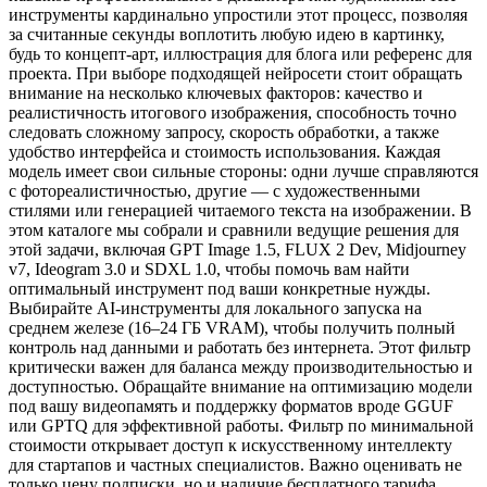
инструменты кардинально упростили этот процесс, позволяя
за считанные секунды воплотить любую идею в картинку,
будь то концепт-арт, иллюстрация для блога или референс для
проекта. При выборе подходящей нейросети стоит обращать
внимание на несколько ключевых факторов: качество и
реалистичность итогового изображения, способность точно
следовать сложному запросу, скорость обработки, а также
удобство интерфейса и стоимость использования. Каждая
модель имеет свои сильные стороны: одни лучше справляются
с фотореалистичностью, другие — с художественными
стилями или генерацией читаемого текста на изображении. В
этом каталоге мы собрали и сравнили ведущие решения для
этой задачи, включая GPT Image 1.5, FLUX 2 Dev, Midjourney
v7, Ideogram 3.0 и SDXL 1.0, чтобы помочь вам найти
оптимальный инструмент под ваши конкретные нужды.
Выбирайте AI-инструменты для локального запуска на
среднем железе (16–24 ГБ VRAM), чтобы получить полный
контроль над данными и работать без интернета. Этот фильтр
критически важен для баланса между производительностью и
доступностью. Обращайте внимание на оптимизацию модели
под вашу видеопамять и поддержку форматов вроде GGUF
или GPTQ для эффективной работы. Фильтр по минимальной
стоимости открывает доступ к искусственному интеллекту
для стартапов и частных специалистов. Важно оценивать не
только цену подписки, но и наличие бесплатного тарифа,