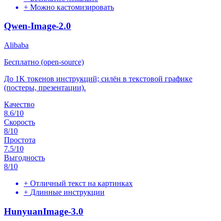
+
Можно кастомизировать
Qwen-Image-2.0
Alibaba
Бесплатно (open-source)
До 1K токенов инструкций; силён в текстовой графике
(постеры, презентации).
Качество
8.6
/10
Скорость
8
/10
Простота
7.5
/10
Выгодность
8
/10
+
Отличный текст на картинках
+
Длинные инструкции
HunyuanImage-3.0