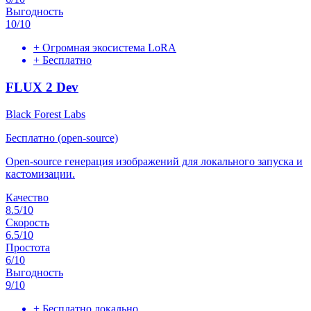
Выгодность
10
/10
+
Огромная экосистема LoRA
+
Бесплатно
FLUX 2 Dev
Black Forest Labs
Бесплатно (open-source)
Open-source генерация изображений для локального запуска и
кастомизации.
Качество
8.5
/10
Скорость
6.5
/10
Простота
6
/10
Выгодность
9
/10
+
Бесплатно локально