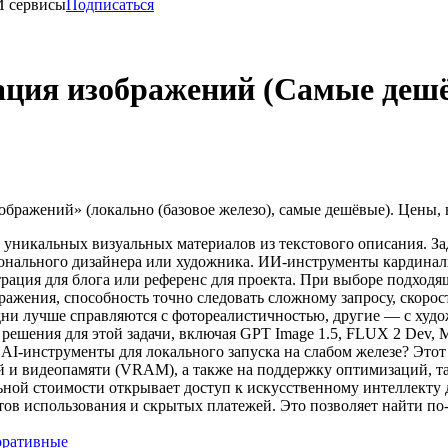
И сервисы
Подписаться
ация изображений (Самые дешё
бражений» (локально (базовое железо), самые дешёвые). Цены,
уникальных визуальных материалов из текстового описания. Зад
онального дизайнера или художника. ИИ-инструменты кардиналь
трация для блога или референс для проекта. При выборе подход
ражения, способность точно следовать сложному запросу, скорост
дни лучше справляются с фотореалистичностью, другие — с худ
ешения для этой задачи, включая GPT Image 1.5, FLUX 2 Dev, Mi
I-инструменты для локального запуска на слабом железе? Этот
й и видеопамяти (VRAM), а также на поддержку оптимизаций, т
ной стоимости открывает доступ к искусственному интеллекту 
итов использования и скрытых платежей. Это позволяет найти п
оративные