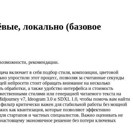
вые, локально (базовое
 возможности, рекомендации.
ача включает в себя подбор стиля, композиции, цветовой
но упростили этот процесс, позволяя за считанные секунды
ящей нейросети стоит обращать внимание на несколько
ь обработки, а также удобство интерфейса и стоимость
ожественными стилями или генерацией читаемого текста на
djourney v7, Ideogram 3.0 и SDXL 1.0, чтобы помочь вам найти
 фильтр критически важен для стабильной работы без мощной
аких как квантизация, которые позволяют эффективно
для стартапов и частных специалистов. Важно оценивать не
о-настоящему экономичное решение без потери ключевых