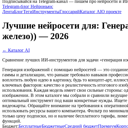
Подписывайся на Telegram-канал — пишем про нейросети и И
Telegram-блог Нейроньюс
Лента
Блог
Теги
Инструменты
Глоссарий
Каталог AI
О проекте
Лучшие нейросети для: Генер
железо)) — 2026
← Каталог AI
Сравнение лучших ИИ-инструментов для задачи «генерация изо
Генерация изображений с помощью нейросетей — это создание 
гаммы и детализации, что раньше требовало навыков професси
воплотить любую идею в картинку, будь то концепт-арт, иллюс
ключевых факторов: качество и реалистичность итогового изоб
использования. Каждая модель имеет свои сильные стороны: о
изображении. В этом каталоге мы собрали и сравнили ведущие р
оптимальный инструмент под ваши конкретные нужды. Ищете A
видеокарты. Обращайте внимание на требования к оперативно
использовать ресурсы вашего компьютера. Фильтр по минималь
только цену подписки, но и наличие бесплатного тарифа, лим
функций.
Бюджет:
Бесплатные
Бюджетные
Средний бюджет
Премиум
Корп