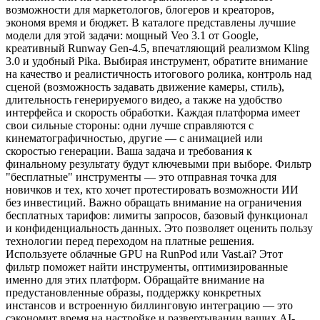
возможности для маркетологов, блогеров и креаторов,
экономя время и бюджет. В каталоге представлены лучшие
модели для этой задачи: мощный Veo 3.1 от Google,
креативный Runway Gen-4.5, впечатляющий реализмом Kling
3.0 и удобный Pika. Выбирая инструмент, обратите внимание
на качество и реалистичность итогового ролика, контроль над
сценой (возможность задавать движение камеры, стиль),
длительность генерируемого видео, а также на удобство
интерфейса и скорость обработки. Каждая платформа имеет
свои сильные стороны: одни лучше справляются с
кинематографичностью, другие — с анимацией или
скоростью генерации. Ваша задача и требования к
финальному результату будут ключевыми при выборе. Фильтр
"бесплатные" инструменты — это отправная точка для
новичков и тех, кто хочет протестировать возможности ИИ
без инвестиций. Важно обращать внимание на ограничения
бесплатных тарифов: лимиты запросов, базовый функционал
и конфиденциальность данных. Это позволяет оценить пользу
технологии перед переходом на платные решения.
Используете облачные GPU на RunPod или Vast.ai? Этот
фильтр поможет найти инструменты, оптимизированные
именно для этих платформ. Обращайте внимание на
предустановленные образы, поддержку конкретных
инстансов и встроенную биллинговую интеграцию — это
сэкономит время на настройке и развертывании ваших AI-