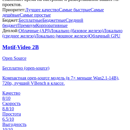
проектов.
Приоритет:
Лучшее качество
Самые быстрые
Самые
дешёвые
Самые простые
Бюджет:
Бесплатные
Бюджетные
Средний
бюджет
Премиум
Корпоративные
Деплой:
Облачные (API)
Локально (базовое железо)
Локально
(среднее железо)
Локально (мощное железо)
Облачный GPU
Motif-Video 2B
Open Source
Бесплатно (open-source)
Компактная open-source модель (в 7× меньше Wan2.1-14B),
720p, лучший VBench в классе.
Качество
8
/10
Скорость
8.8
/10
Простота
6.5
/10
Выгодность
10
/10