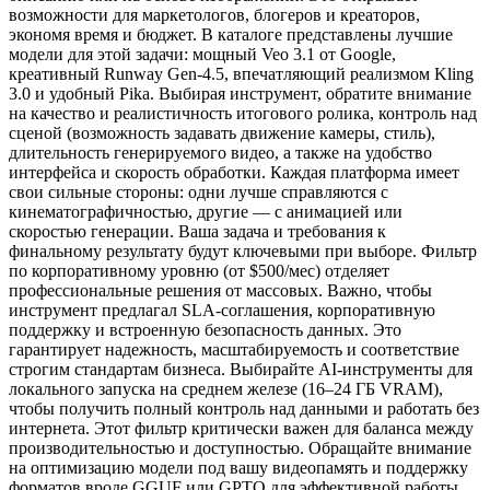
возможности для маркетологов, блогеров и креаторов,
экономя время и бюджет. В каталоге представлены лучшие
модели для этой задачи: мощный Veo 3.1 от Google,
креативный Runway Gen-4.5, впечатляющий реализмом Kling
3.0 и удобный Pika. Выбирая инструмент, обратите внимание
на качество и реалистичность итогового ролика, контроль над
сценой (возможность задавать движение камеры, стиль),
длительность генерируемого видео, а также на удобство
интерфейса и скорость обработки. Каждая платформа имеет
свои сильные стороны: одни лучше справляются с
кинематографичностью, другие — с анимацией или
скоростью генерации. Ваша задача и требования к
финальному результату будут ключевыми при выборе. Фильтр
по корпоративному уровню (от $500/мес) отделяет
профессиональные решения от массовых. Важно, чтобы
инструмент предлагал SLA-соглашения, корпоративную
поддержку и встроенную безопасность данных. Это
гарантирует надежность, масштабируемость и соответствие
строгим стандартам бизнеса. Выбирайте AI-инструменты для
локального запуска на среднем железе (16–24 ГБ VRAM),
чтобы получить полный контроль над данными и работать без
интернета. Этот фильтр критически важен для баланса между
производительностью и доступностью. Обращайте внимание
на оптимизацию модели под вашу видеопамять и поддержку
форматов вроде GGUF или GPTQ для эффективной работы.