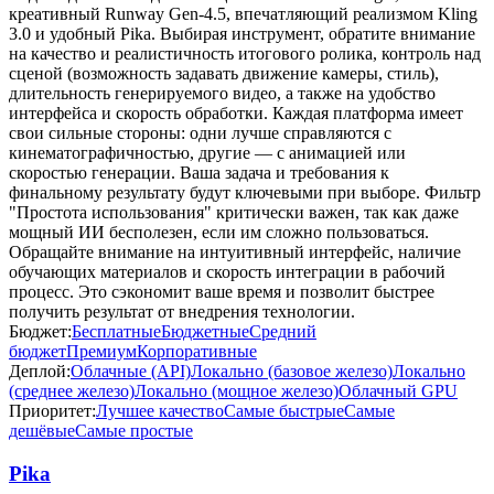
креативный Runway Gen-4.5, впечатляющий реализмом Kling
3.0 и удобный Pika. Выбирая инструмент, обратите внимание
на качество и реалистичность итогового ролика, контроль над
сценой (возможность задавать движение камеры, стиль),
длительность генерируемого видео, а также на удобство
интерфейса и скорость обработки. Каждая платформа имеет
свои сильные стороны: одни лучше справляются с
кинематографичностью, другие — с анимацией или
скоростью генерации. Ваша задача и требования к
финальному результату будут ключевыми при выборе. Фильтр
"Простота использования" критически важен, так как даже
мощный ИИ бесполезен, если им сложно пользоваться.
Обращайте внимание на интуитивный интерфейс, наличие
обучающих материалов и скорость интеграции в рабочий
процесс. Это сэкономит ваше время и позволит быстрее
получить результат от внедрения технологии.
Бюджет:
Бесплатные
Бюджетные
Средний
бюджет
Премиум
Корпоративные
Деплой:
Облачные (API)
Локально (базовое железо)
Локально
(среднее железо)
Локально (мощное железо)
Облачный GPU
Приоритет:
Лучшее качество
Самые быстрые
Самые
дешёвые
Самые простые
Pika