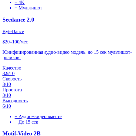
+
4K
+
Мультишот
Seedance 2.0
ByteDance
$20–100/мес
Юнифицированная аудио-видео модель, до 15 сек мультишот-
роликов.
Качество
8.9
/10
Скорость
8
/10
Простота
8
/10
Выгодность
6
/10
+
Аудио+видео вместе
+
До 15 сек
Motif-Video 2B