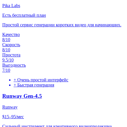
Pika Labs
Есть бесплатный план
Простой сервис генерации коротких видео для начинающих.
Качество
8
/10
Скорость
8
/10
Простота
9.5
/10
Выгодность
7
/10
+
Очень простой интерфейс
+
Быстрая генерация
Runway Gen-4.5
Runway
$15–95/мес
Сильный инструмент для креативного видеопродакшна.