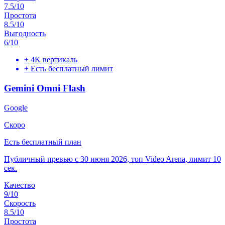
7.5
/10
Простота
8.5
/10
Выгодность
6
/10
+
4K вертикаль
+
Есть бесплатный лимит
Gemini Omni Flash
Google
Скоро
Есть бесплатный план
Публичный превью с 30 июня 2026, топ Video Arena, лимит 10
сек.
Качество
9
/10
Скорость
8.5
/10
Простота