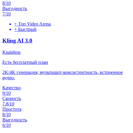
8
/10
Выгодность
7
/10
+
Топ Video Arena
+
Быстрый
Kling AI 3.0
Kuaishou
Есть бесплатный план
2K/4K генерация, мультишот-консистентность, встроенное
аудио.
Качество
9
/10
Скорость
7.8
/10
Простота
8
/10
Выгодность
6
/10