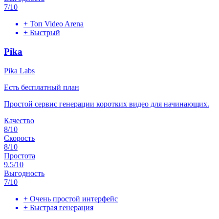
7
/10
+
Топ Video Arena
+
Быстрый
Pika
Pika Labs
Есть бесплатный план
Простой сервис генерации коротких видео для начинающих.
Качество
8
/10
Скорость
8
/10
Простота
9.5
/10
Выгодность
7
/10
+
Очень простой интерфейс
+
Быстрая генерация