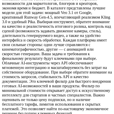
возможности для маркетологов, блогеров и креаторов,
экономя время и бюджет. В каталоге представлены лучшие
модели для этой задачи: мощный Veo 3.1 от Google,
креативный Runway Gen-4.5, впечатляющий реализмом Kling
3.0 и удобный Pika. Выбирая инструмент, обратите внимание
на качество и реалистичность итогового ролика, контроль над
сценой (возможность задавать движение камеры, стиль),
длительность генерируемого видео, а также на удобство
интерфейса и скорость обработки. Каждая платформа имеет
свои сильные стороны: одни лучше справляются с
кинематографичностью, другие — с анимацией или
скоростью генерации. Ваша задача и требования к
финальному результату будут ключевыми при выборе.
Облачные AI-инструменты через API обеспечивают
мгновенную интеграцию и масштабируемость без затрат на
собственное оборудование. При выборе обратите внимание на
стоимость запросов, стабильность API и качество
документации. Это ключевой фильтр для быстрого внедрения
готовых AI-возможностей в ваши продукты. Фильтр по
минимальной стоимости открывает доступ к искусственному
интеллекту для стартапов и частных специалистов. Важно
оценивать не только цену подписки, но и наличие
бесплатного тарифа, лимитов использования и скрытых
платежей. Это позволяет найти по-настоящему экономичное
решение без потери ключевых функций.