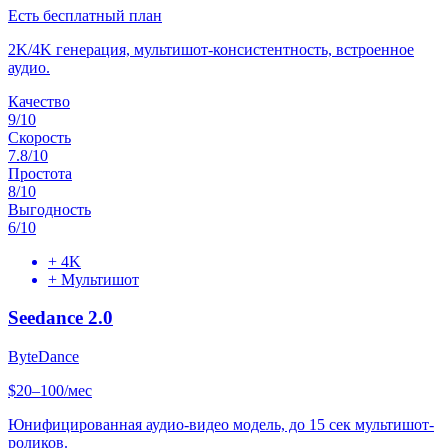
Есть бесплатный план
2K/4K генерация, мультишот-консистентность, встроенное
аудио.
Качество
9
/10
Скорость
7.8
/10
Простота
8
/10
Выгодность
6
/10
+
4K
+
Мультишот
Seedance 2.0
ByteDance
$20–100/мес
Юнифицированная аудио-видео модель, до 15 сек мультишот-
роликов.