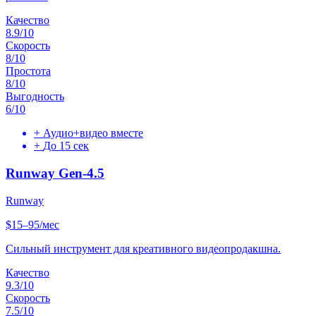
Качество
8.9
/10
Скорость
8
/10
Простота
8
/10
Выгодность
6
/10
+
Аудио+видео вместе
+
До 15 сек
Runway Gen-4.5
Runway
$15–95/мес
Сильный инструмент для креативного видеопродакшна.
Качество
9.3
/10
Скорость
7.5
/10