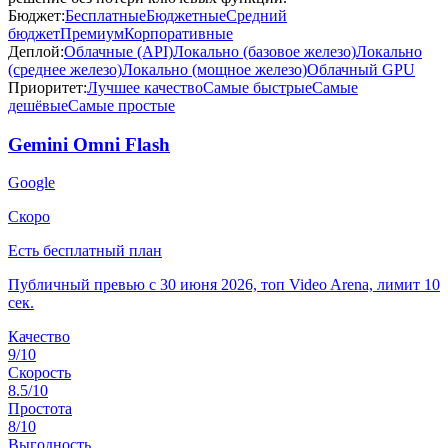
Бюджет:
Бесплатные
Бюджетные
Средний
бюджет
Премиум
Корпоративные
Деплой:
Облачные (API)
Локально (базовое железо)
Локально
(среднее железо)
Локально (мощное железо)
Облачный GPU
Приоритет:
Лучшее качество
Самые быстрые
Самые
дешёвые
Самые простые
Gemini Omni Flash
Google
Скоро
Есть бесплатный план
Публичный превью с 30 июня 2026, топ Video Arena, лимит 10
сек.
Качество
9
/10
Скорость
8.5
/10
Простота
8
/10
Выгодность