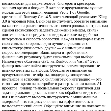
возможности для маркетологов, блогеров и креаторов,
экономя время и бюджет. В каталоге представлены лучшие
модели для этой задачи: мощный Veo 3.1 от Google,
креативный Runway Gen-4.5, впечатляющий реализмом Kling
3.0 и удобный Pika. Выбирая инструмент, обратите внимание
на качество и реалистичность итогового ролика, контроль над
сценой (возможность задавать движение камеры, стиль),
длительность генерируемого видео, а также на удобство
интерфейса и скорость обработки. Каждая платформа имеет
свои сильные стороны: одни лучше справляются с
кинематографичностью, другие — с анимацией или
скоростью генерации. Ваша задача и требования к
финальному результату будут ключевыми при выборе.
Используете облачные GPU на RunPod или Vast.ai? Этот
фильтр поможет найти инструменты, оптимизированные
именно для этих платформ. Обращайте внимание на
предустановленные образы, поддержку конкретных
инстансов и встроенную биллинговую интеграцию — это
сэкономит время на настройке и развертывании ваших AI-
проектов. Фильтр "максимальная скорость" критичен для
задач в реальном времени, таких как обработка видео или live-
чат. Он помогает выбрать инструменты с минимальной
задержкой, что напрямую влияет на эффективность и
пользовательский опыт. Обращайте внимание на показатели
времени отклика и производительность в ваших конкретных