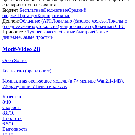
сценариях использования.
Бюджет:
Бесплатные
Бюджетные
Средний
бюджет
Премиум
Корпоративные
Деплой:
Облачные (API)
Локально (базовое железо)
Локально
(среднее железо)
Локально (мощное железо)
Облачный GPU
Приоритет:
Лучшее качество
Самые быстрые
Самые
дешёвые
Самые простые
Motif-Video 2B
Open Source
Бесплатно (open-source)
Компактная open-source модель (в 7× меньше Wan2.1-14B),
720p, лучший VBench в классе.
Качество
8
/10
Скорость
8.8
/10
Простота
6.5
/10
Выгодность
10
/10