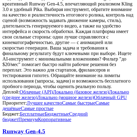
креативный Runway Gen-4.5, впечатляющий реализмом Kling
3.0 и удобный Pika. Выбирая инструмент, обратите внимание
на качество и реалистичность итогового ролика, контроль над
сценой (возможность задавать движение камеры, стиль),
длительность генерируемого видео, а также на удобство
интерфейса и скорость обработки. Каждая платформа имеет
свои сильные стороны: одни лучше справляются с
кинематографичностью, другие — с анимацией или
скоростью генерации. Ваша задача и требования к
финальному результату будут ключевыми при выборе. Ищете
AI-инструмент с минимальными вложениями? Фильтр "до
$20/мес" помогает быстро найти рабочие решения без
переплат. Это важно для стартапов, фрилансеров и
тестирования гипотез. Обращайте внимание на лимиты
использования (запросы, задачи) и возможность бесплатного
пробного периода, чтобы оценить реальную пользу.
Деплой:
Облачные (API)
Локально (базовое железо)
Локально
(среднее железо)
Локально (мощное железо)
Облачный GPU
Приоритет:
Лучшее качество
Самые быстрые
Самые
дешёвые
Самые простые
Бюджет:
Бесплатные
Бюджетные
Средний
бюджет
Премиум
Корпоративные
Runway Gen-4.5