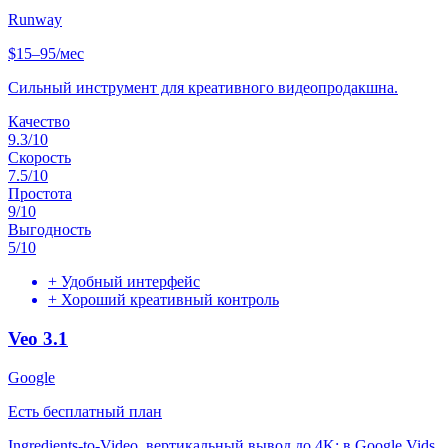
Runway
$15–95/мес
Сильный инструмент для креативного видеопродакшна.
Качество
9.3
/10
Скорость
7.5
/10
Простота
9
/10
Выгодность
5
/10
+
Удобный интерфейс
+
Хороший креативный контроль
Veo 3.1
Google
Есть бесплатный план
Ingredients-to-Video, вертикальный вывод до 4K; в Google Vids