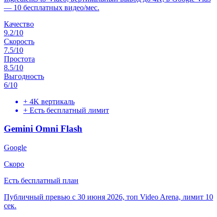
— 10 бесплатных видео/мес.
Качество
9.2
/10
Скорость
7.5
/10
Простота
8.5
/10
Выгодность
6
/10
+
4K вертикаль
+
Есть бесплатный лимит
Gemini Omni Flash
Google
Скоро
Есть бесплатный план
Публичный превью с 30 июня 2026, топ Video Arena, лимит 10
сек.