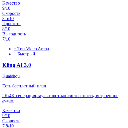
Качество
9
/10
Скорость
8.5
/10
Простота
8
/10
Выгодность
7
/10
+
Топ Video Arena
+
Быстрый
Kling AI 3.0
Kuaishou
Есть бесплатный план
2K/4K генерация, мультишот-консистентность, встроенное
аудио.
Качество
9
/10
Скорость
7.8
/10