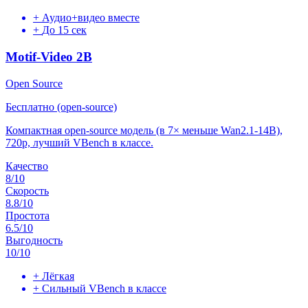
+
Аудио+видео вместе
+
До 15 сек
Motif-Video 2B
Open Source
Бесплатно (open-source)
Компактная open-source модель (в 7× меньше Wan2.1-14B),
720p, лучший VBench в классе.
Качество
8
/10
Скорость
8.8
/10
Простота
6.5
/10
Выгодность
10
/10
+
Лёгкая
+
Сильный VBench в классе