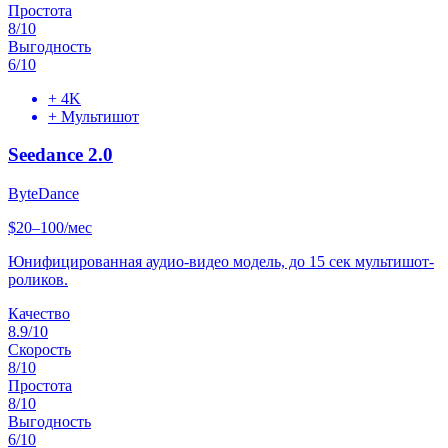
Простота
8
/10
Выгодность
6
/10
+
4K
+
Мультишот
Seedance 2.0
ByteDance
$20–100/мес
Юнифицированная аудио-видео модель, до 15 сек мультишот-
роликов.
Качество
8.9
/10
Скорость
8
/10
Простота
8
/10
Выгодность
6
/10