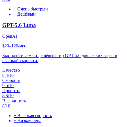
+
Очень быстрый
+
Дешёвый
GPT-5.6 Luna
OpenAI
$20–120/мес
Быстрый и самый дешёвый тир GPT-5.6 для лёгких задач и
высокой скорости.
Качество
8.4
/10
Скорость
9.5
/10
Простота
8.5
/10
Выгодность
8
/10
+
Высокая скорость
+
Низкая цена