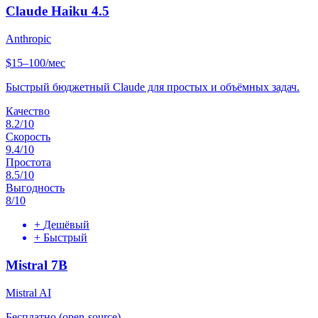
Claude Haiku 4.5
Anthropic
$15–100/мес
Быстрый бюджетный Claude для простых и объёмных задач.
Качество
8.2
/10
Скорость
9.4
/10
Простота
8.5
/10
Выгодность
8
/10
+
Дешёвый
+
Быстрый
Mistral 7B
Mistral AI
Бесплатно (open-source)