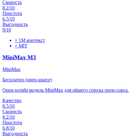
Скорость
8.2
/10
Простота
6.5
/10
Выгодность
9
/10
+
1M контекст
+
MIT
MiniMax M3
MiniMax
Бесплатно (open-source)
Open-weight модель MiniMax для общего списка опен-сорса.
Качество
8.5
/10
Скорость
8.2
/10
Простота
6.8
/10
Выгодность