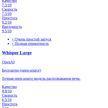
Качество
7.5
/10
Скорость
7.5
/10
Простота
9.2
/10
Выгодность
9.5
/10
+
Очень простой запуск
+
Полная приватность
Whisper Large
OpenAI
Бесплатно (open-source)
Точная open-source модель распознавания речи.
Качество
8.8
/10
Скорость
6.5
/10
Простота