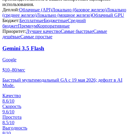
использования.
Деплой:
Облачные (API)
Локально (базовое железо)
Локально
(среднее железо)
Локально (мощное железо)
Облачный GPU
Бюджет:
Бесплатные
Бюджетные
Средний
бюджет
Премиум
Корпоративные
Приоритет:
Лучшее качество
Самые быстрые
Самые
дешёвые
Самые простые
Gemini 3.5 Flash
Google
$10–80/мес
Быстрый мультимодальный GA с 19 мая 2026; дефолт в AI
Mode.
Качество
8.6
/10
Скорость
9.6
/10
Простота
8.5
/10
Выгодность
8
/10