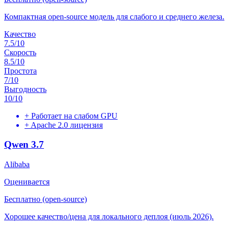
Компактная open-source модель для слабого и среднего железа.
Качество
7.5
/10
Скорость
8.5
/10
Простота
7
/10
Выгодность
10
/10
+
Работает на слабом GPU
+
Apache 2.0 лицензия
Qwen 3.7
Alibaba
Оценивается
Бесплатно (open-source)
Хорошее качество/цена для локального деплоя (июль 2026).