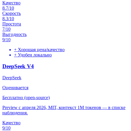
Качество
8.7
/10
Скорость
8.3
/10
Простота
7
/10
Выгодность
9
/10
+
Хорошая цена/качество
+
Удобен локально
DeepSeek V4
DeepSeek
Оценивается
Бесплатно (open-source)
Preview с апреля 2026, MIT, контекст 1M токенов — в списке
наблюдения.
Качество
9
/10