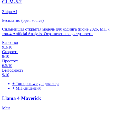
GLM-5.2
Zhipu AI
Бесплатно (open-source)
Сильнейшая открытая модель для кодинга (июнь 2026, MIT);
топ-4 Artificial Analysis. Ограниченная доступность.
Качество
9.3
/10
Скорость
8
/10
Простота
6.5
/10
Выгодность
9
/10
+
Топ open-weight для кода
+
MIT-лицензия
Llama 4 Maverick
Meta