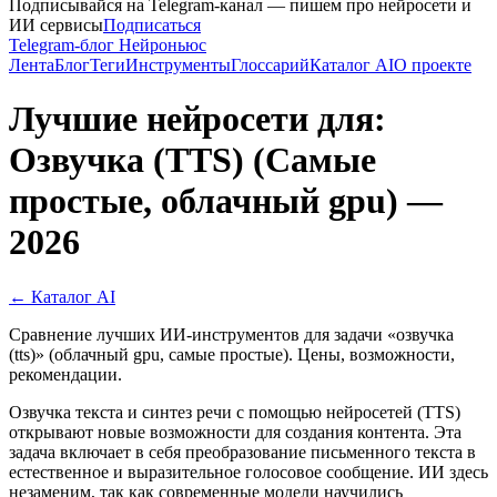
Подписывайся на Telegram-канал — пишем про нейросети и
ИИ сервисы
Подписаться
Telegram-блог Нейроньюс
Лента
Блог
Теги
Инструменты
Глоссарий
Каталог AI
О проекте
Лучшие нейросети для:
Озвучка (TTS) (Самые
простые, облачный gpu) —
2026
← Каталог AI
Сравнение лучших ИИ-инструментов для задачи «озвучка
(tts)» (облачный gpu, самые простые). Цены, возможности,
рекомендации.
Озвучка текста и синтез речи с помощью нейросетей (TTS)
открывают новые возможности для создания контента. Эта
задача включает в себя преобразование письменного текста в
естественное и выразительное голосовое сообщение. ИИ здесь
незаменим, так как современные модели научились