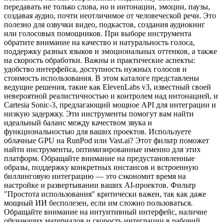
передавать не только слова, но и интонации, эмоции, паузы,
создавая аудио, почти неотличимое от человеческой речи. Это
полезно для озвучки видео, подкастов, создания аудиокниг
или голосовых помощников. При выборе инструмента
обратите внимание на качество и натуральность голоса,
поддержку разных языков и эмоциональных оттенков, а также
на скорость обработки. Важны и практические аспекты:
удобство интерфейса, доступность нужных голосов и
стоимость использования. В этом каталоге представлены
ведущие решения, такие как ElevenLabs v3, известный своей
невероятной реалистичностью и контролем над интонацией, и
Cartesia Sonic-3, предлагающий мощное API для интеграции и
низкую задержку. Эти инструменты помогут вам найти
идеальный баланс между качеством звука и
функциональностью для ваших проектов. Используете
облачные GPU на RunPod или Vast.ai? Этот фильтр поможет
найти инструменты, оптимизированные именно для этих
платформ. Обращайте внимание на предустановленные
образы, поддержку конкретных инстансов и встроенную
биллинговую интеграцию — это сэкономит время на
настройке и развертывании ваших AI-проектов. Фильтр
"Простота использования" критически важен, так как даже
мощный ИИ бесполезен, если им сложно пользоваться.
Обращайте внимание на интуитивный интерфейс, наличие
обучающих материалов и скорость интеграции в рабочий