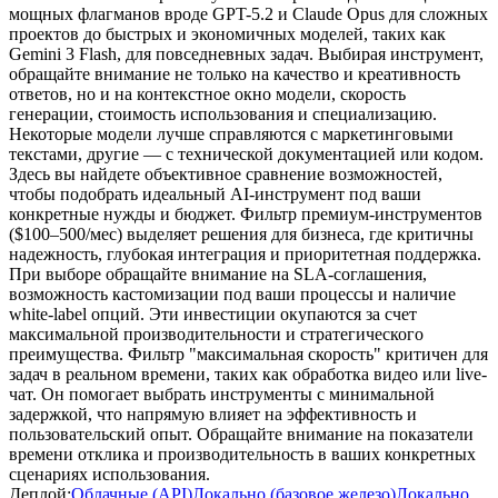
мощных флагманов вроде GPT-5.2 и Claude Opus для сложных
проектов до быстрых и экономичных моделей, таких как
Gemini 3 Flash, для повседневных задач. Выбирая инструмент,
обращайте внимание не только на качество и креативность
ответов, но и на контекстное окно модели, скорость
генерации, стоимость использования и специализацию.
Некоторые модели лучше справляются с маркетинговыми
текстами, другие — с технической документацией или кодом.
Здесь вы найдете объективное сравнение возможностей,
чтобы подобрать идеальный AI-инструмент под ваши
конкретные нужды и бюджет. Фильтр премиум-инструментов
($100–500/мес) выделяет решения для бизнеса, где критичны
надежность, глубокая интеграция и приоритетная поддержка.
При выборе обращайте внимание на SLA-соглашения,
возможность кастомизации под ваши процессы и наличие
white-label опций. Эти инвестиции окупаются за счет
максимальной производительности и стратегического
преимущества. Фильтр "максимальная скорость" критичен для
задач в реальном времени, таких как обработка видео или live-
чат. Он помогает выбрать инструменты с минимальной
задержкой, что напрямую влияет на эффективность и
пользовательский опыт. Обращайте внимание на показатели
времени отклика и производительность в ваших конкретных
сценариях использования.
Деплой:
Облачные (API)
Локально (базовое железо)
Локально