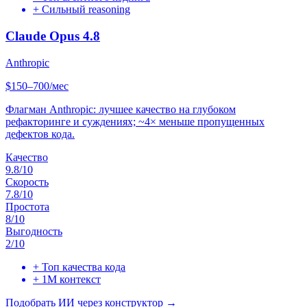
+
Сильный reasoning
Claude Opus 4.8
Anthropic
$150–700/мес
Флагман Anthropic: лучшее качество на глубоком
рефакторинге и суждениях; ~4× меньше пропущенных
дефектов кода.
Качество
9.8
/10
Скорость
7.8
/10
Простота
8
/10
Выгодность
2
/10
+
Топ качества кода
+
1M контекст
Подобрать ИИ через конструктор →