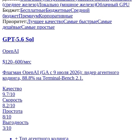
(среднее железо)
Локально (мощное железо)
Облачный GPU
Бюджет:
Бесплатные
Бюджетные
Средний
бюджет
Премиум
Корпоративные
Приоритет:
Лучшее качество
Самые быстрые
Самые
дешёвые
Самые простые
GPT-5.6 Sol
OpenAI
$120–600/мес
Флагман OpenAI (GA с 9 июля 2026): лидер агентного
кодинга, 88.8% на Terminal-Bench 2.1.
Качество
9.7
/10
Скорость
8.2
/10
Простота
8
/10
Выгодность
3
/10
+
Топ агентного кодинга