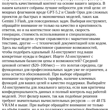
получить качественный контент на основе вашего запроса. В
нашем каталоге собраны лучшие нейросети для этой цели: от
мощных флагманов вроде GPT-5.2 и Claude Opus для сложных
проектов до быстрых и экономичных моделей, таких как
Gemini 3 Flash, для повседневных задач. Выбирая инструмент,
обращайте внимание не только на качество и креативность
ответов, но и на контекстное окно модели, скорость
генерации, стоимость использования и специализацию.
Некоторые модели лучше справляются с маркетинговыми
текстами, другие — с технической документацией или кодом.
Здесь вы найдете объективное сравнение возможностей,
чтобы подобрать идеальный AI-инструмент под ваши
конкретные нужды и бюджет. Ищете AI-инструмент с
оптимальным балансом цены и возможностей? Средний
ценовой сегмент ($20–100/мес) — это золотая середина, где
функционал для профессиональных задач уже не ограничен, а
цена остается обоснованной. При выборе обращайте
внимание на прозрачность тарифов, наличие ключевых
функций для ваших целей и качество поддержки. Выбирайте
AI-инструменты для локального запуска, если вам критичны
конфиденциальность данных и полный контроль над работой
моделей. Этот фильтр важен, так как подобные решения
требуют значительных вычислительных ресурсов — от 48 ГБ
VRAM и выше. При выборе обращайте внимание не только
на объём памяти, но и на поддержку конкретных фреймворков