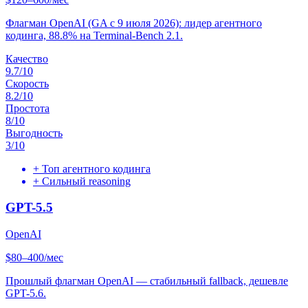
Флагман OpenAI (GA с 9 июля 2026): лидер агентного
кодинга, 88.8% на Terminal-Bench 2.1.
Качество
9.7
/10
Скорость
8.2
/10
Простота
8
/10
Выгодность
3
/10
+
Топ агентного кодинга
+
Сильный reasoning
GPT-5.5
OpenAI
$80–400/мес
Прошлый флагман OpenAI — стабильный fallback, дешевле
GPT-5.6.