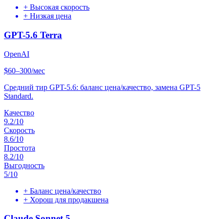
+
Высокая скорость
+
Низкая цена
GPT-5.6 Terra
OpenAI
$60–300/мес
Средний тир GPT-5.6: баланс цена/качество, замена GPT-5
Standard.
Качество
9.2
/10
Скорость
8.6
/10
Простота
8.2
/10
Выгодность
5
/10
+
Баланс цена/качество
+
Хорош для продакшена
Claude Sonnet 5