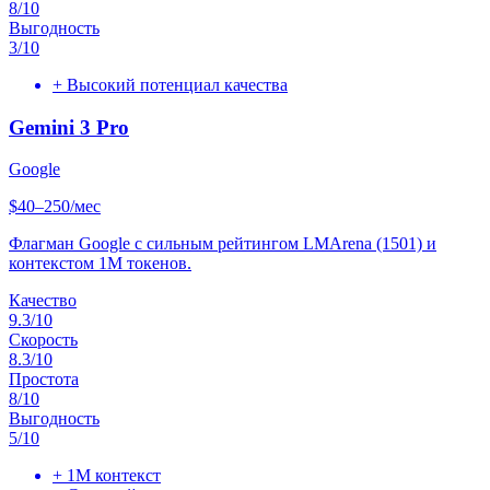
8
/10
Выгодность
3
/10
+
Высокий потенциал качества
Gemini 3 Pro
Google
$40–250/мес
Флагман Google с сильным рейтингом LMArena (1501) и
контекстом 1M токенов.
Качество
9.3
/10
Скорость
8.3
/10
Простота
8
/10
Выгодность
5
/10
+
1M контекст