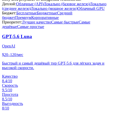
Деплой:
Облачные (API)
Локально (базовое железо)
Локально
(среднее железо)
Локально (мощное железо)
Облачный GPU
Бюджет:
Бесплатные
Бюджетные
Средний
бюджет
Премиум
Корпоративные
Приоритет:
Лучшее качество
Самые быстрые
Самые
дешёвые
Самые простые
GPT-5.6 Luna
OpenAI
$20–120/мес
Быстрый и самый дешёвый тир GPT-5.6 для лёгких задач и
высокой скорости.
Качество
8.4
/10
Скорость
9.5
/10
Простота
8.5
/10
Выгодность
8
/10