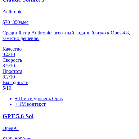
Anthropic
$70–350/мес
Средний тир Anthropic: агентный кодинг близко к Opus 4.8,
заметно дешевле.
Качество
9.4
/10
Скорость
8.5
/10
Простота
8.2
/10
Выгодность
5
/10
+
Почти уровень Opus
+
1M контекст
GPT-5.6 Sol
OpenAI
$120–600/мес