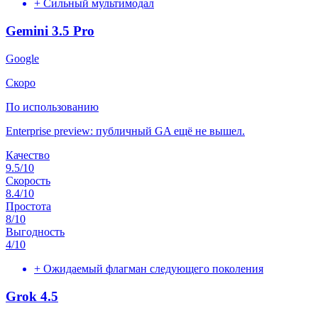
+
Сильный мультимодал
Gemini 3.5 Pro
Google
Скоро
По использованию
Enterprise preview: публичный GA ещё не вышел.
Качество
9.5
/10
Скорость
8.4
/10
Простота
8
/10
Выгодность
4
/10
+
Ожидаемый флагман следующего поколения
Grok 4.5