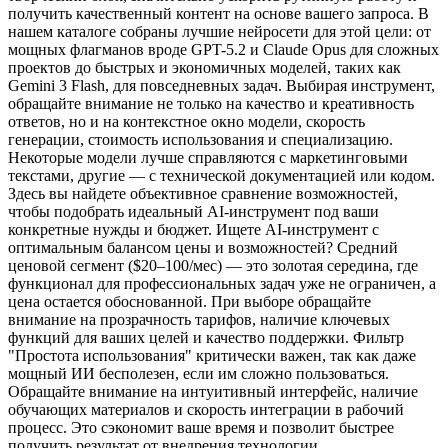
получить качественный контент на основе вашего запроса. В
нашем каталоге собраны лучшие нейросети для этой цели: от
мощных флагманов вроде GPT-5.2 и Claude Opus для сложных
проектов до быстрых и экономичных моделей, таких как
Gemini 3 Flash, для повседневных задач. Выбирая инструмент,
обращайте внимание не только на качество и креативность
ответов, но и на контекстное окно модели, скорость
генерации, стоимость использования и специализацию.
Некоторые модели лучше справляются с маркетинговыми
текстами, другие — с технической документацией или кодом.
Здесь вы найдете объективное сравнение возможностей,
чтобы подобрать идеальный AI-инструмент под ваши
конкретные нужды и бюджет. Ищете AI-инструмент с
оптимальным балансом цены и возможностей? Средний
ценовой сегмент ($20–100/мес) — это золотая середина, где
функционал для профессиональных задач уже не ограничен, а
цена остается обоснованной. При выборе обращайте
внимание на прозрачность тарифов, наличие ключевых
функций для ваших целей и качество поддержки. Фильтр
"Простота использования" критически важен, так как даже
мощный ИИ бесполезен, если им сложно пользоваться.
Обращайте внимание на интуитивный интерфейс, наличие
обучающих материалов и скорость интеграции в рабочий
процесс. Это сэкономит ваше время и позволит быстрее
получить результат от внедрения технологии.