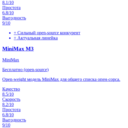
8.1
/10
Простота
6.8
/10
Выгодность
9
/10
+
Сильный open-source конкурент
+
Актуальная линейка
MiniMax M3
MiniMax
Бесплатно (open-source)
Open-weight модель MiniMax для общего списка опен-сорса.
Качество
8.5
/10
Скорость
8.2
/10
Простота
6.8
/10
Выгодность
9
/10