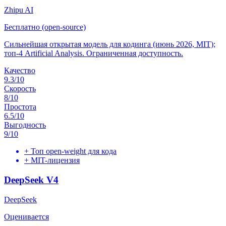
Zhipu AI
Бесплатно (open-source)
Сильнейшая открытая модель для кодинга (июнь 2026, MIT);
топ-4 Artificial Analysis. Ограниченная доступность.
Качество
9.3
/10
Скорость
8
/10
Простота
6.5
/10
Выгодность
9
/10
+
Топ open-weight для кода
+
MIT-лицензия
DeepSeek V4
DeepSeek
Оценивается