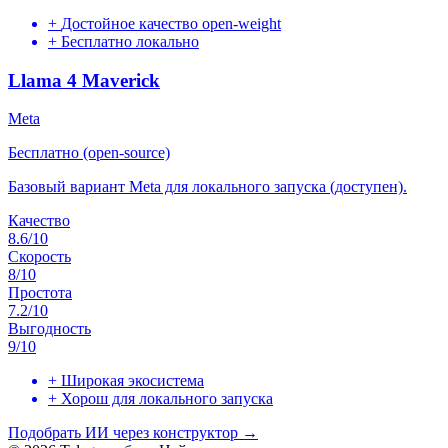
+
Достойное качество open-weight
+
Бесплатно локально
Llama 4 Maverick
Meta
Бесплатно (open-source)
Базовый вариант Meta для локального запуска (доступен).
Качество
8.6
/10
Скорость
8
/10
Простота
7.2
/10
Выгодность
9
/10
+
Широкая экосистема
+
Хорош для локального запуска
Подобрать ИИ через конструктор →