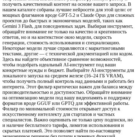
получить качественный контент на основе вашего запроса. В
нашем каталоге собраны лучшие нейросети для этой цели: от
мощных флагманов вроде GPT-5.2 и Claude Opus для сложных
проектов до быстрых и экономичных моделей, таких как
Gemini 3 Flash, для повседневных задач. Выбирая инструмент,
обращайте внимание не только на качество и креативность
ответов, но и на контекстное окно модели, скорость
генерации, стоимость использования и специализацию.
Некоторые модели лучше справляются с маркетинговыми
текстами, другие — с технической документацией или кодом.
Здесь вы найдете объективное сравнение возможностей,
чтобы подобрать идеальный AI-инструмент под ваши
конкретные нужды и бюджет. Выбирайте AI-инструменты для
локального запуска на среднем железе (16–24 ГБ VRAM),
чтобы получить полный контроль над данными и работать без
интернета. Этот фильтр критически важен для баланса между
производительностью и доступностью. Обращайте внимание
на оптимизацию модели под вашу видеопамять и поддержку
форматов вроде GGUF или GPTQ для эффективной работы.
Фильтр по минимальной стоимости открывает доступ к
искусственному интеллекту для стартапов и частных
специалистов. Важно оценивать не только цену подписки, но
и наличие бесплатного тарифа, лимитов использования и
скрытых платежей. Это позволяет найти по-настоящему
экономичное решение без потери ключевых функций.