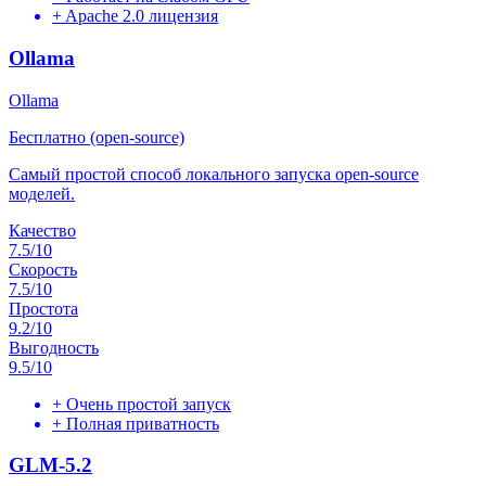
+
Apache 2.0 лицензия
Ollama
Ollama
Бесплатно (open-source)
Самый простой способ локального запуска open-source
моделей.
Качество
7.5
/10
Скорость
7.5
/10
Простота
9.2
/10
Выгодность
9.5
/10
+
Очень простой запуск
+
Полная приватность
GLM-5.2