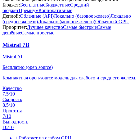
Бюджет:
Бесплатные
Бюджетные
Средний
бюджет
Премиум
Корпоративные
Деплой:
Облачные (API)
Локально (базовое железо)
Локально
(среднее железо)
Локально (мощное железо)
Облачный GPU
Приоритет:
Лучшее качество
Самые быстрые
Самые
дешёвые
Самые простые
Mistral 7B
Mistral AI
Бесплатно (open-source)
Компактная open-source модель для слабого и среднего железа.
Качество
7.5
/10
Скорость
8.5
/10
Простота
7
/10
Выгодность
10
/10
+
Работает на слабом GPU