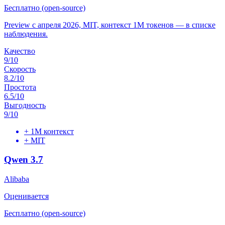
Бесплатно (open-source)
Preview с апреля 2026, MIT, контекст 1M токенов — в списке
наблюдения.
Качество
9
/10
Скорость
8.2
/10
Простота
6.5
/10
Выгодность
9
/10
+
1M контекст
+
MIT
Qwen 3.7
Alibaba
Оценивается
Бесплатно (open-source)