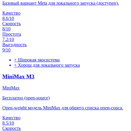
Базовый вариант Meta для локального запуска (доступен).
Качество
8.6
/10
Скорость
8
/10
Простота
7.2
/10
Выгодность
9
/10
+
Широкая экосистема
+
Хорош для локального запуска
MiniMax M3
MiniMax
Бесплатно (open-source)
Open-weight модель MiniMax для общего списка опен-сорса.
Качество
8.5
/10
Скорость