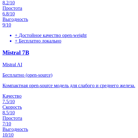
8.2
/10
Простота
6.8
/10
Выгодность
9
/10
+
Достойное качество open-weight
+
Бесплатно локально
Mistral 7B
Mistral AI
Бесплатно (open-source)
Компактная open-source модель для слабого и среднего железа.
Качество
7.5
/10
Скорость
8.5
/10
Простота
7
/10
Выгодность
10
/10