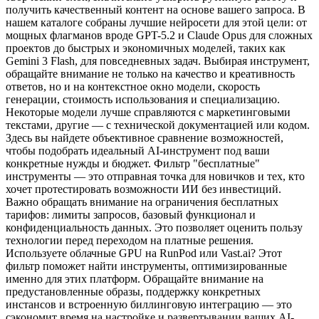
получить качественный контент на основе вашего запроса. В
нашем каталоге собраны лучшие нейросети для этой цели: от
мощных флагманов вроде GPT-5.2 и Claude Opus для сложных
проектов до быстрых и экономичных моделей, таких как
Gemini 3 Flash, для повседневных задач. Выбирая инструмент,
обращайте внимание не только на качество и креативность
ответов, но и на контекстное окно модели, скорость
генерации, стоимость использования и специализацию.
Некоторые модели лучше справляются с маркетинговыми
текстами, другие — с технической документацией или кодом.
Здесь вы найдете объективное сравнение возможностей,
чтобы подобрать идеальный AI-инструмент под ваши
конкретные нужды и бюджет. Фильтр "бесплатные"
инструменты — это отправная точка для новичков и тех, кто
хочет протестировать возможности ИИ без инвестиций.
Важно обращать внимание на ограничения бесплатных
тарифов: лимиты запросов, базовый функционал и
конфиденциальность данных. Это позволяет оценить пользу
технологии перед переходом на платные решения.
Используете облачные GPU на RunPod или Vast.ai? Этот
фильтр поможет найти инструменты, оптимизированные
именно для этих платформ. Обращайте внимание на
предустановленные образы, поддержку конкретных
инстансов и встроенную биллинговую интеграцию — это
сэкономит время на настройке и развертывании ваших AI-