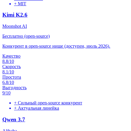
+
MIT
Kimi K2.6
Moonshot AI
Бесплатно (open-source)
Конкурент в open-source нише (доступен, июль 2026).
Качество
8.8
/10
Скорость
8.1
/10
Простота
6.8
/10
Выгодность
9
/10
+
Сильный open-source конкурент
+
Актуальная линейка
Qwen 3.7
Alibaba