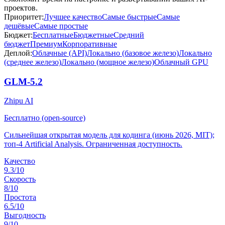
проектов.
Приоритет:
Лучшее качество
Самые быстрые
Самые
дешёвые
Самые простые
Бюджет:
Бесплатные
Бюджетные
Средний
бюджет
Премиум
Корпоративные
Деплой:
Облачные (API)
Локально (базовое железо)
Локально
(среднее железо)
Локально (мощное железо)
Облачный GPU
GLM-5.2
Zhipu AI
Бесплатно (open-source)
Сильнейшая открытая модель для кодинга (июнь 2026, MIT);
топ-4 Artificial Analysis. Ограниченная доступность.
Качество
9.3
/10
Скорость
8
/10
Простота
6.5
/10
Выгодность
9
/10