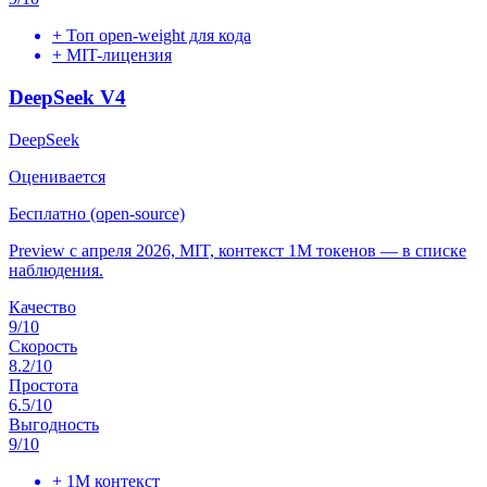
+
Топ open-weight для кода
+
MIT-лицензия
DeepSeek V4
DeepSeek
Оценивается
Бесплатно (open-source)
Preview с апреля 2026, MIT, контекст 1M токенов — в списке
наблюдения.
Качество
9
/10
Скорость
8.2
/10
Простота
6.5
/10
Выгодность
9
/10
+
1M контекст