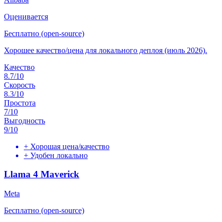
Оценивается
Бесплатно (open-source)
Хорошее качество/цена для локального деплоя (июль 2026).
Качество
8.7
/10
Скорость
8.3
/10
Простота
7
/10
Выгодность
9
/10
+
Хорошая цена/качество
+
Удобен локально
Llama 4 Maverick
Meta
Бесплатно (open-source)