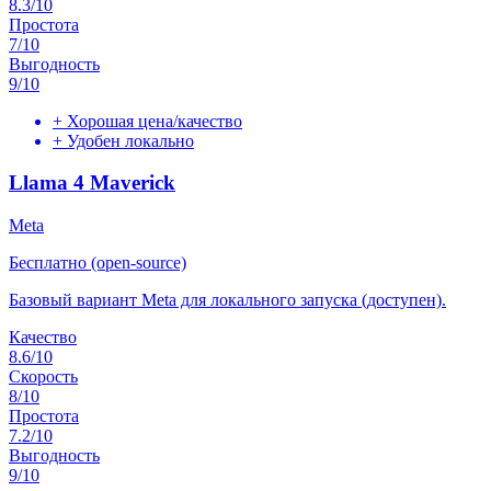
8.3
/10
Простота
7
/10
Выгодность
9
/10
+
Хорошая цена/качество
+
Удобен локально
Llama 4 Maverick
Meta
Бесплатно (open-source)
Базовый вариант Meta для локального запуска (доступен).
Качество
8.6
/10
Скорость
8
/10
Простота
7.2
/10
Выгодность
9
/10