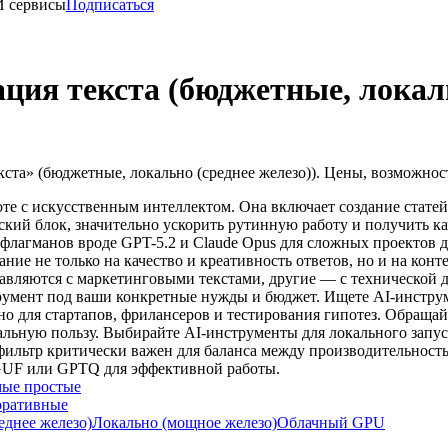
И сервисы
Подписаться
ция текста (бюджетные, локаль
ста» (бюджетные, локально (среднее железо)). Цены, возможнос
оте с искусственным интеллектом. Она включает создание стате
кий блок, значительно ускорить рутинную работу и получить ка
флагманов вроде GPT-5.2 и Claude Opus для сложных проектов д
ие не только на качество и креативность ответов, но и на конт
вляются с маркетинговыми текстами, другие — с технической д
румент под ваши конкретные нужды и бюджет. Ищете AI-инстру
но для стартапов, фрилансеров и тестирования гипотез. Обращай
альную пользу. Выбирайте AI-инструменты для локального запу
т фильтр критически важен для баланса между производительно
GUF или GPTQ для эффективной работы.
ые простые
оративные
еднее железо)
Локально (мощное железо)
Облачный GPU