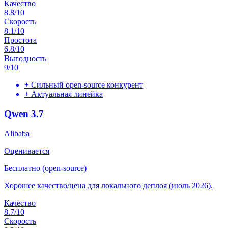
Качество
8.8
/10
Скорость
8.1
/10
Простота
6.8
/10
Выгодность
9
/10
+
Сильный open-source конкурент
+
Актуальная линейка
Qwen 3.7
Alibaba
Оценивается
Бесплатно (open-source)
Хорошее качество/цена для локального деплоя (июль 2026).
Качество
8.7
/10
Скорость