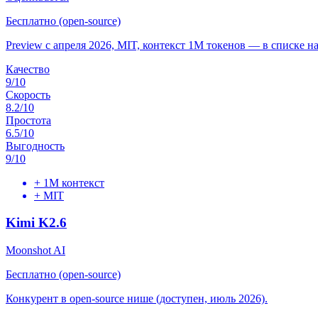
Бесплатно (open-source)
Preview с апреля 2026, MIT, контекст 1M токенов — в списке н
Качество
9
/10
Скорость
8.2
/10
Простота
6.5
/10
Выгодность
9
/10
+
1M контекст
+
MIT
Kimi K2.6
Moonshot AI
Бесплатно (open-source)
Конкурент в open-source нише (доступен, июль 2026).