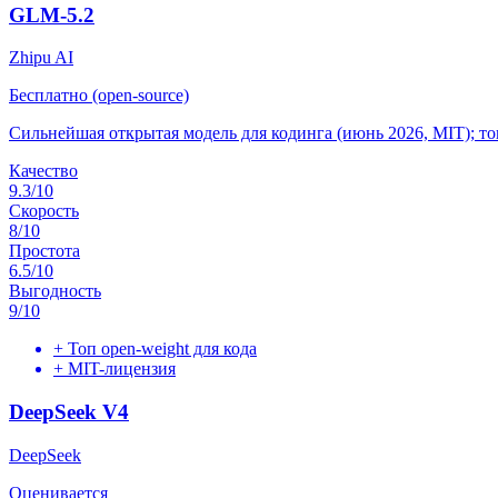
GLM-5.2
Zhipu AI
Бесплатно (open-source)
Сильнейшая открытая модель для кодинга (июнь 2026, MIT); топ-
Качество
9.3
/10
Скорость
8
/10
Простота
6.5
/10
Выгодность
9
/10
+
Топ open-weight для кода
+
MIT-лицензия
DeepSeek V4
DeepSeek
Оценивается