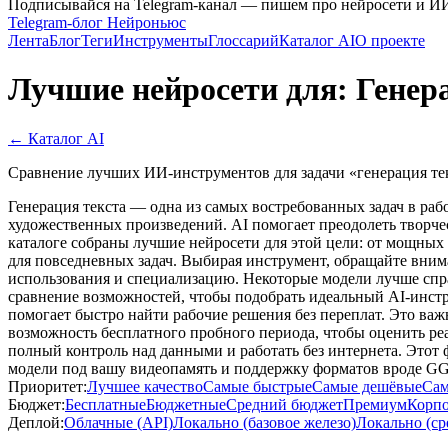
Подписывайся на Telegram-канал — пишем про нейросети и И
Telegram-блог Нейроньюс
Лента
Блог
Теги
Инструменты
Глоссарий
Каталог AI
О проекте
Лучшие нейросети для: Генера
← Каталог AI
Сравнение лучших ИИ-инструментов для задачи «генерация тек
Генерация текста — одна из самых востребованных задач в раб
художественных произведений. AI помогает преодолеть творчес
каталоге собраны лучшие нейросети для этой цели: от мощных 
для повседневных задач. Выбирая инструмент, обращайте вниман
использования и специализацию. Некоторые модели лучше спра
сравнение возможностей, чтобы подобрать идеальный AI-инст
помогает быстро найти рабочие решения без переплат. Это важ
возможность бесплатного пробного периода, чтобы оценить ре
полный контроль над данными и работать без интернета. Это
модели под вашу видеопамять и поддержку форматов вроде G
Приоритет:
Лучшее качество
Самые быстрые
Самые дешёвые
Сам
Бюджет:
Бесплатные
Бюджетные
Средний бюджет
Премиум
Корп
Деплой:
Облачные (API)
Локально (базовое железо)
Локально (ср