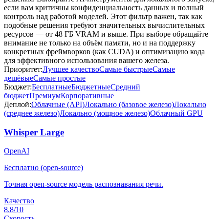
если вам критичны конфиденциальность данных и полный
контроль над работой моделей. Этот фильтр важен, так как
подобные решения требуют значительных вычислительных
ресурсов — от 48 ГБ VRAM и выше. При выборе обращайте
внимание не только на объём памяти, но и на поддержку
конкретных фреймворков (как CUDA) и оптимизацию кода
для эффективного использования вашего железа.
Приоритет:
Лучшее качество
Самые быстрые
Самые
дешёвые
Самые простые
Бюджет:
Бесплатные
Бюджетные
Средний
бюджет
Премиум
Корпоративные
Деплой:
Облачные (API)
Локально (базовое железо)
Локально
(среднее железо)
Локально (мощное железо)
Облачный GPU
Whisper Large
OpenAI
Бесплатно (open-source)
Точная open-source модель распознавания речи.
Качество
8.8
/10
Скорость