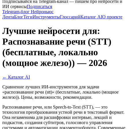
Подписывайся на Telegram-канал — пишем про нейросети и
ИИ сервисы
Подписаться
Telegram-блог Нейроньюс
Лента
Блог
Теги
Инструменты
Глоссарий
Каталог AI
О проекте
Лучшие нейросети для:
Распознавание речи (STT)
(бесплатные, локально
(мощное железо)) — 2026
← Каталог AI
Сравнение лучших ИИ-инструментов для задачи
«распознавание речи (stt)» (бесплатные, локально (мощное
железо)). Цены, возможности, рекомендации.
Распознавание речи, или Speech-to-Text (STT), — это
технология преобразования устной речи в текстовый формат.
Она незаменима для расшифровки интервью, лекций и
подкастов, создания субтитров, голосового управления
системами и автоматизации документооборота. Современные