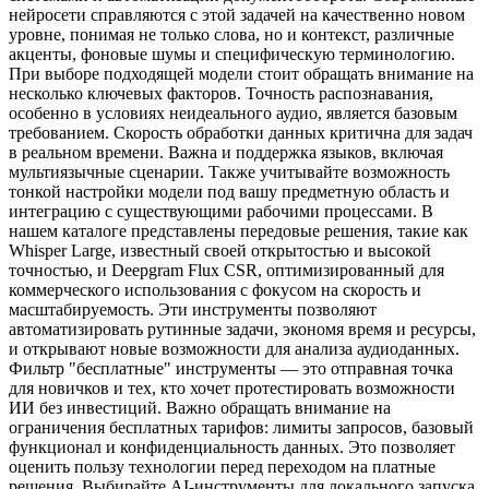
нейросети справляются с этой задачей на качественно новом
уровне, понимая не только слова, но и контекст, различные
акценты, фоновые шумы и специфическую терминологию.
При выборе подходящей модели стоит обращать внимание на
несколько ключевых факторов. Точность распознавания,
особенно в условиях неидеального аудио, является базовым
требованием. Скорость обработки данных критична для задач
в реальном времени. Важна и поддержка языков, включая
мультиязычные сценарии. Также учитывайте возможность
тонкой настройки модели под вашу предметную область и
интеграцию с существующими рабочими процессами. В
нашем каталоге представлены передовые решения, такие как
Whisper Large, известный своей открытостью и высокой
точностью, и Deepgram Flux CSR, оптимизированный для
коммерческого использования с фокусом на скорость и
масштабируемость. Эти инструменты позволяют
автоматизировать рутинные задачи, экономя время и ресурсы,
и открывают новые возможности для анализа аудиоданных.
Фильтр "бесплатные" инструменты — это отправная точка
для новичков и тех, кто хочет протестировать возможности
ИИ без инвестиций. Важно обращать внимание на
ограничения бесплатных тарифов: лимиты запросов, базовый
функционал и конфиденциальность данных. Это позволяет
оценить пользу технологии перед переходом на платные
решения. Выбирайте AI-инструменты для локального запуска,